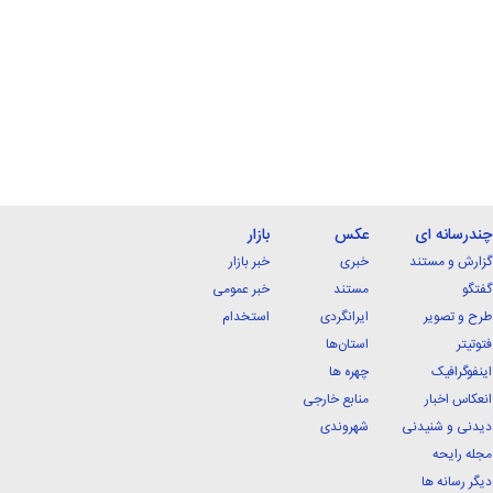
چندرسانه ای
عکس
بازار
گزارش و مستند
خبری
خبر بازار
گفتگو
مستند
خبر عمومی
طرح و تصویر
ایرانگردی
استخدام
فتوتیتر
استان‌ها
اینفوگرافیک
چهره ها
انعکاس اخبار
منابع خارجی
دیدنی و شنیدنی
شهروندی
مجله رایحه
دیگر رسانه ها