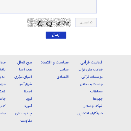
فعالیت قرآنی
سیاست و اقتصاد
بین الملل
معا
فعالیت های قرآنی
سیاسی
غرب آسیا
دانش
موسسات قرآنی
اقتصادی
آسیای مرکزی
اندی
جلسات و محافل
شرق آسیا
حوزه
مسابقات
آفریقا
شبکه
چهره‌ها
اروپا
جامع
شبکه اجتماعی
آمریکا
کتاب
خبرنگاران افتخاری
چندرسانه‌ای
جلسا
مقاومت