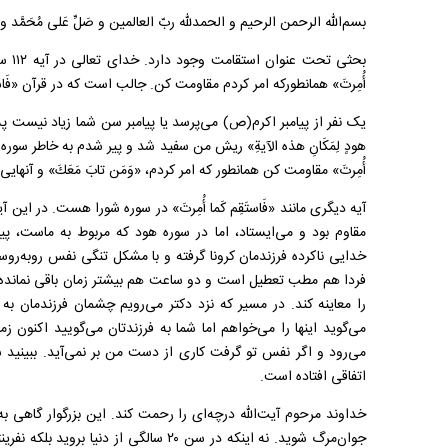
بسم‌الله الرحمن الرحیم و الحمدلله ربّ العالمین و صَلِّ عَلی مُحَمَّد و
بحثی 
أُمِرتَ» همانطورکه امر کردم مقاومت کن. جالب است که در قرآن «فَاستَ
یک نفر از پیامبر اکرم(ص) می‌پرسد یا پیامبر سن شما زیاد نیست پس چ
هودٍ لِمَکَانِ هذه الآیةِ» ریش من سفید شد و پیر شدم به خاطر سوره هود 
أُمِرتَ» مقاومت کن همانطور که امر کردم، «وَمَن تابَ مَعَكَ» و آنهایی
آیه دیگری مانند «فَاستَقِم كَما أُمِرتَ» در سوره شورا هست. در این آ
مقاوم بود و می‌ایستاد، اما در سوره هود که مربوط به ماست، پیا
خدایی ناکرده فرزندمان کرونا گرفته و با مشکل تنگی نفس روبه‌ر
فردا هم مطب تعطیل است و دو ساعت هم بیشتر زمان باقی نمانده 
را معاینه کند. در مسیر که نزد دکتر می‌رویم چشمان فرزندمان به
می‌گوید اینها را می‌خواهم اما شما به فرزندتان می‌گویید اکن
می‌رود و اگر نفس تو گرفت کاری از دست من بر نمی‌آید. ببینید 
اتفاقی افتاده است.
خداوند مرحوم آیت‌الله درچه‌ای را رحمت کند. این بزرگوار گاهی به 
جوان‌مرگ شوید. نه اینکه در سن ۲۰ سالگی از