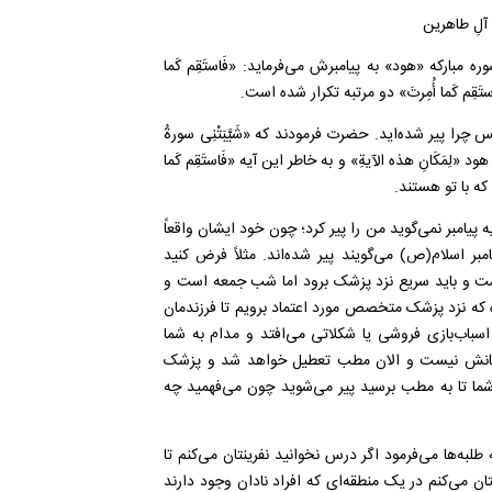
 آلِ طاهرین
تحت عنوان استقامت وجود دارد. خدای تعالی در آیه ۱۱۲ سوره مبارکه «هود» به پیامبرش می‌فرماید: «فَاستَقِم كَما
قِم كَما أُمِرتَ» دو مرتبه تکرار شده است.
را پیر شده‌اید. حضرت فرمودند که «شَیَّبَتْنِی سورةُ
«لِمَکَانِ هذه الآیةِ» و به خاطر این آیه «فَاستَقِم كَما
 که با تو هستند.
یه پیامبر نمی‌گوید من را پیر کرد؛ چون خود ایشان واقعاً
مبر اسلام(ص) می‌گویند پیر شده‌اند. مثلاً فرض کنید
وست و باید سریع نزد پزشک برود اما شب جمعه است و
که نزد پزشک متخصص مورد اعتماد برویم تا فرزندمان
 اسباب‌بازی فروشی یا شکلاتی می‌افتد و مدام به شما
ون زمانش نیست و الان مطب تعطیل خواهد شد و پزشک
شما تا به مطب برسید پیر می‌شوید چون می‌فهمید چه
طلبه‌ها می‌فرمود اگر درس نخوانید نفرینتان می‌کنم تا
 دنیا بروید بلکه نفرینتان می‌کنم در یک منطقه‌ای که افراد نادان وجود دارند