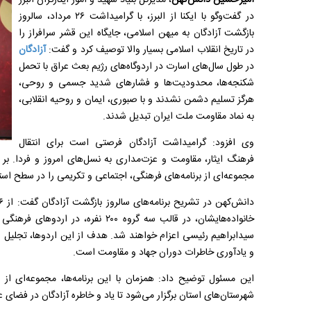
امیرحسین دانش‌کهن
، مدیرکل بنیاد شهید و امور ایثارگران البرز
در گفت‌وگو با ایکنا از البرز، با گرامیداشت ۲۶ مرداد، سالروز
بازگشت آزادگان به میهن اسلامی، جایگاه این قشر سرافراز را
در تاریخ انقلاب اسلامی بسیار والا توصیف کرد و گفت:
آزادگان
در طول سال‌های اسارت در اردوگاه‌های رژیم بعث عراق با تحمل
شکنجه‌ها، محدودیت‌ها و فشارهای شدید جسمی و روحی،
هرگز تسلیم دشمن نشدند و با صبوری، ایمان و روحیه انقلابی،
به نماد مقاومت ملت ایران تبدیل شدند.
وی افزود: گرامیداشت آزادگان فرصتی است برای انتقال
فرهنگ ایثار، مقاومت و عزت‌مداری به نسل‌های امروز و فردا. بر ه
مجموعه‌ای از برنامه‌های فرهنگی، اجتماعی و تکریمی را در سطح اس
خانواده‌هایشان، در قالب سه گروه ۲۰۰ 
سیدابراهیم رئیسی اعزام خواهند شد. هدف از این اردوها، تجلیل ا
و یادآوری خاطرات دوران جهاد و مقاومت است.
این مسئول توضیح داد: همزمان با این برنامه‌ها، مجموعه‌ای از
شهرستان‌های استان برگزار می‌شود تا یاد و خاطره آزادگان در فضای