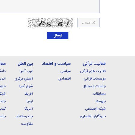
فعالیت قرآنی
سیاست و اقتصاد
بین الملل
معا
فعالیت های قرآنی
سیاسی
غرب آسیا
دانش
موسسات قرآنی
اقتصادی
آسیای مرکزی
اندی
جلسات و محافل
شرق آسیا
حوزه
مسابقات
آفریقا
شبکه
چهره‌ها
اروپا
جامع
شبکه اجتماعی
آمریکا
کتاب
خبرنگاران افتخاری
چندرسانه‌ای
جلسا
مقاومت