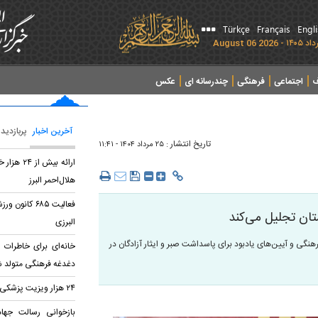
Türkçe
Français
Engl
ف
اجتماعی
فرهنگی
چندرسانه ای
عکس
آخرین اخبار
پربازدید
تاریخ انتشار :
۲۵ مرداد ۱۴۰۴ - ۱۱:۴۱
ارائه بیش
هلال‌احمر البرز
فعالیت ۶۸۵ کا
استان تجلیل می‌کند
البرزی
 فرهنگی و آیین‌های یادبود برای پاسداشت صبر و ایثار آزادگان در
خانه‌ای برای خاطرات ط
دغدغه فرهنگی متولد 
۲۴ هزار ویزیت پزشکی برای ایثارگران البرز
بازخوانی رسالت جهاد