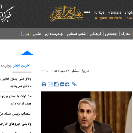
Türkçe
Français
Engl
معارف
اجتماعی
فرهنگی
شعب استانی
چندرسانه ای
عکس
بازار
آخرین اخبار
پربازدید
تاریخ انتشار :
۱۷ خرداد ۱۴۰۵ - ۱۴:۱۰
وفاق ملی بدون تغییر ر
محقق نمی‌شود
مذاکرات با عمان برای 
هرمز ادامه دارد
انتصاب رئیس ستاد مر
ولایتی: نیروهای خارجی 