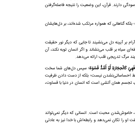
رسودگی دارند. قرآن، این وضعیت را نتیجه فاصله‌گرفتن
.؛ بلکه گناهانی که همواره مرتکب شده‌اند، بر دل‌هایشان
آرام بر آیینه دل می‌نشیند تا جایی که دیگر نور حقیقت
‌ای سیاه بر قلب می‌نشاند و اگر انسان توبه نکند، آن
یند مرگ تدریجی قلب ارائه می‌دهد.
َهِيَ كَالْحِجَارَةِ أَوْ أَشَدُّ قَسْوَة؛
سپس دل‌های شما سخت
» (سوره بقره، آیه ۷۴) قساوت قلب فقط احساساتی‌نشدن نیست؛ بلکه از دست دادن ظرفیت
 تجسم همان آتشی است که انسان در دنیا با قساوت،
ه، خاموش‌شدن محبت است. انسانی که دیگر نمی‌تواند
قت او را تکان نمی‌دهد و رابطه‌اش با خدا نیز به عادتی