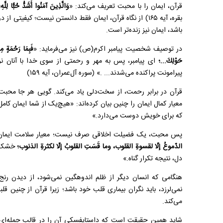
قرآن، ایمان را با محبت تعریف می‌کند: «
وَالَّذِينَ آمَنُوا أَشَدُّ حُبًّا لِلَّه
بقره، آیه ۱۶۵) از نگاه قرآن، ایمان فقط دانستن نیست؛ کی
باشد، ایمان نیز زنده‌تر است.
در توصیف شخصیت پیامبر اکرم(ص) نیز می‌فرماید: «
فَبِمَا رَحْمَةٍ م
حَوْلِكَ...؛
ای پیامبر، پس به مهر و رحمتی از سوی خدا با آنان
پیرامونت پراکنده می‌شدند... .» (سوره آل‌عمران، آیه ۱۵۹)
قرآن در برابر رحمت، از سخت‌دلی یاد می‌کند. گویی هر جا محبت 
معیار کمال ایمان را چنین بیان کرده‌اند: «هیچ‌یک از شما ایمان کام
که برای خویش دوست می‌دارد.»
پس محبت، یک فضیلت اخلاقی صرف نیست؛ معیار سلامت ایمان ا
الدّموعُ إلّا لقسوةِ القلوب، وما قَسَتِ القلوبُ إلّا لکثرةِ الذنوب؛
خشک‌ش
دل، نتیجه تکرار گناه.»
هنگامی که انسان دیگر از ظلم اندوهگین نمی‌شود، از دیدن رنج 
نمی‌لرزد، باید نگران بیماری قلب خود باشد؛ زیرا قرآن از چنین 
می‌کند.
شاید همین حقیقت است که داستایفسکی آن را در قالب جمله‌ای کو