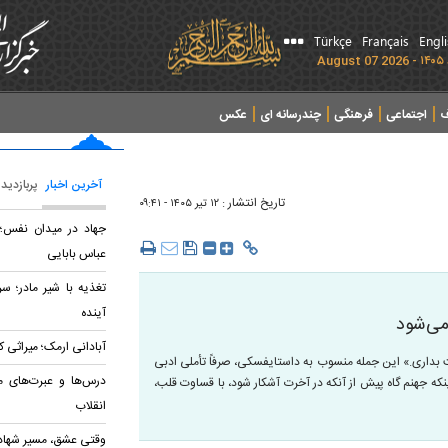
Türkçe
Français
Engl
ف
اجتماعی
فرهنگی
چندرسانه ای
عکس
آخرین اخبار
پربازدید
تاریخ انتشار :
۱۲ تير ۱۴۰۵ - ۰۹:۴۱
جهاد در میدان نفس؛ 
عباس بابایی
تغذیه با شیر مادر؛ س
آینده
می‌شود
آبادانی ارمک؛ میراثی ک
 بداری.» این جمله منسوب به داستایفسکی، صرفاً تأملی ادبی
درس‌ها و عبرت‌های م
نکه جهنم گاه پیش از آنکه در آخرت آشکار شود، با قساوت قلب،
انقلاب
وقتی عشق، مسیر شها