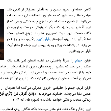
گاهی جمله‌ای ادبی، انسان را به تأملی عمیق‌تر از کتابی بلند
فرامی‌خواند. جمله‌ای که به فئودور داستایفسکی نسبت داده
می‌شود، از همین دست است: «دوزخ چیست؟... رنجی که از
این آگاهی برمی‌خیزد که دیگر نمی‌توانی دوست بداری.» در
نگاه نخست، این عبارت تصویری شاعرانه از رنج انسان است؛
اما اگر آن را در پرتو آموزه‌های
قرآن کریم
بنگریم، معنایی ژرف‌تر
می‌یابد. در یادداشت پیش رو به بررسی این جمله از منظر آیات
قرآن می‌پردازیم.
قرآن،
جهنم
را صرفاً واقعیتی در آینده انسان نمی‌داند، بلکه
هشدار می‌دهد که بعضی از پیامدهای دوری از خدا، پیش از قیامت 
خود را از دست می‌دهد، محبت رنگ می‌بازد، آرامش جای خود را به
نمی‌توان گفت، انسان در جهنمی گام نهاده که از درون او آغاز شده 
قرآن کریم، جهنم را حقیقتی اخروی معرفی می‌کند؛ اما همزمان از 
همین دنیا می‌چشد. خداوند می‌فرماید: «
وَمَنْ أَعْرَضَ عَنْ ذِكْرِي فَإِنَّ
زندگی سخت و تنگی خواهد داشت.» (سوره طه، آیه ۱۲۴)
این زندگی تنگ فقط فقر مادی نیست؛ بلکه تنگنای روح، اضطراب، بی