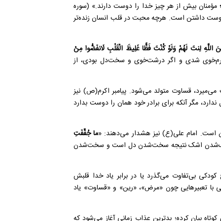
ِ؛
مؤمنان بیش از هر چیز خدا را دوست دارند.» (سوره
فیتی از دوست داشتن است. هرچه محبت در قلب انسان زنده‌تر
ِنَ اللَّهِ لِنتَ لَهُمْ وَلَوْ كُنْتَ فَظًّا غَلِيظَ الْقَلْبِ لَانفَضُّوا مِنْ
 نرم‌خوی شدی و اگر درشت‌خوی و سخت‌دل بودی، از
می‌میرد، قساوت متولد می‌شود. پیامبر اکرم(ص) نیز
ل ندارد، مگر آنکه برای برادر خود همان را دوست بدارد
ست. امام علی(ع) نیز هشدار می‌دهند: «
ما جُفِّفَتِ
دن اشک نتیجه سخت‌شدن دل است و سخت‌شدن
کودکی بی‌تفاوت می‌گذرد یا در برابر یاد خدا قلبش
قلبی با تعبیرهایی چون «مرض»، «رین» و «قساوت» یاد
تاه بیان کرده؛ بدترین عذاب زمانی آغاز می‌شود که