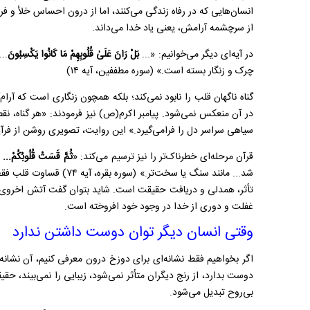
انسان‌هایی که در رفاه زندگی می‌کنند، اما از درون احساس خلأ و ف
از سرچشمه آرامش، یعنی یاد خدا می‌داند.
در آیه‌ای دیگر می‌خوانیم: «...
بَلْ رَانَ عَلَىٰ قُلُوبِهِمْ مَا كَانُوا يَكْسِبُونَ
..
چرک و زنگار بسته است.» (سوره مطففین، آیه ۱۴)
گناه ناگهان قلب را نابود نمی‌کند؛ بلکه همچون زنگاری است که آرام‌
در آن منعکس نمی‌شود. پیامبر اکرم(ص) نیز فرمودند: «هر گناه، نقطه
سیاهی سراسر دل را فرامی‌گیرد.» این روایت، تصویری روشن از فرآ
قرآن مرحله‌ای خطرناک‌تر را نیز ترسیم می‌کند: «
ثُمَّ قَسَتْ قُلُوبُكُمْ... ف
شد... مانند سنگ یا سخت‌تر.
تأثر، همدلی و دریافت حقیقت است. شاید بتوان گفت آتش اخروی،
غفلت و دوری از خدا در وجود خود افروخته است.
وقتی انسان دیگر توان دوست داشتن ندارد
اگر بخواهیم فقط نشانه‌ای برای دوزخ درون معرفی کنیم، آن نشان
دوست بدارد، از رنج دیگران متأثر نمی‌شود، زیبایی را نمی‌بیند، حقی
بی‌روح تبدیل می‌شود.