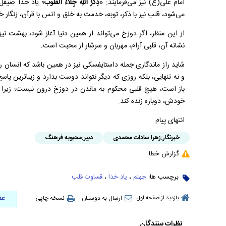
امام علی(ع) نیز می‌فرمایند: «
ذِكرُ اللهِ جِلاءُ القلوب؛
یاد خدا صیقل‌د
می‌شود، قلب نیز با ذکر، توبه، خدمت به خلق و انس با قرآن، زنگار 
از این منظر، اگر دوزخ می‌تواند از همین دنیا آغاز شود، بهشت نی
نشانه آن، قلبی آرام، مهربان و سرشار از محبت است.
شاید راز ماندگاری جمله داستایفسکی نیز در همین باشد که انسان را 
و نه تنهایی، بلکه روزی که دیگر نتواند دوست بدارد و زیباترین پاس
باز است، هیچ قلبی محکوم به ماندن در دوزخ درون نیست؛ زیرا خ
خودش، دوباره زنده کند.
انتهای پیام
خبرنگار:
زهرا سادات محمدی
دبیر:
محبوبه فرهنگ
گزارش خطا
برچسب ها:
جهنم
،
یاد خدا
،
قساوت قلب
عض
ارسال به دوستان
نسخه چاپی
بازدید از صفحه اول
نظرات بینندگان