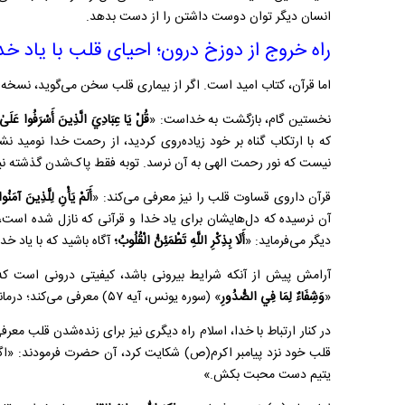
انسان دیگر توان دوست داشتن را از دست بدهد.
راه خروج از دوزخ درون؛ احیای قلب با یاد خد
اما قرآن، کتاب امید است. اگر از بیماری قلب سخن می‌گوید، نسخه در
نخستین گام، بازگشت به خداست: «
قُلْ يَا عِبَادِيَ الَّذِينَ أَسْرَفُوا عَلَىٰ 
نیست که نور رحمت الهی به آن نرسد. توبه فقط پاک‌شدن گذشته ن
قرآن داروی قساوت قلب را نیز معرفی می‌کند: «
أَلَمْ يَأْنِ لِلَّذِينَ آمَنُو
دیگر می‌فرماید: «
أَلَا بِذِكْرِ اللَّهِ تَطْمَئِنُّ الْقُلُوبُ؛
آگاه باشید که با یاد خدا 
آرامش پیش از آنکه شرایط بیرونی باشد، کیفیتی درونی است که 
«
وَشِفَاءٌ لِمَا فِي
الصُّدُورِ
» (سوره یونس، آیه ۵۷) معرفی می‌کند؛ درمانی برای زخم‌های پنهان دل.
در کنار ارتباط با خدا، اسلام راه دیگری نیز برای زنده‌شدن قلب معر
قلب خود نزد پیامبر اکرم(ص) شکایت کرد، آن حضرت فرمودند: «اگر 
یتیم دست محبت بکش.»