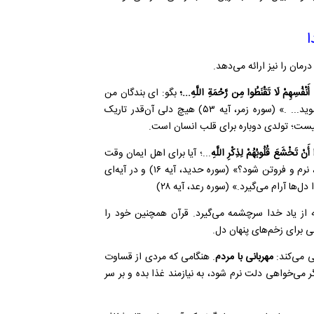
ا
مان را نیز ارائه می‌دهد.
أَنْفُسِهِمْ لَا تَقْنَطُوا مِن رَّحْمَةِ اللَّهِ...؛
بگو: ای بندگان من
که با ارتکاب گناه بر خود زیاده‌روی کردید، از رحمت خدا نومید نشوید... .» (سوره زمر، آیه ۵۳) هیچ دلی آن‌قدر تاریک
یست؛ تولدی دوباره برای قلب انسان است.
ا أَنْ تَخْشَعَ قُلُوبُهُمْ لِذِكْرِ اللَّهِ
...؛ آیا برای اهل ایمان وقت
آن نرسیده که دل‌هایشان برای یاد خدا و قرآنی که نازل شده است، نرم و فروتن شود؟» (سوره حدید، آیه ۱۶) و در آیه‌ای
دل‌ها آرام می‌گیرد.» (سوره رعد، آیه ۲۸)
از یاد خدا سرچشمه می‌گیرد. قرآن همچنین خود را
فی می‌کند:
مهربانی با
مردم
. هنگامی که مردی از قساوت
می‌خواهی دلت نرم شود، به نیازمند غذا بده و بر سر