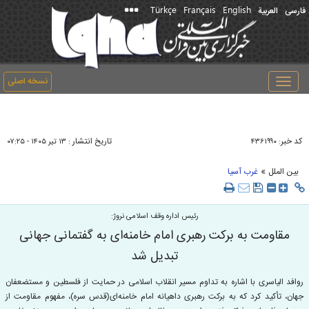
Türkçe
Français
English
فارسی
العربیة
نسخه اصلی
Toggle
navigation
کد خبر:
تاریخ انتشار :
۴۳۶۱۹۹۰
۱۳ تير ۱۴۰۵ - ۰۷:۲۵
»
بین الملل
غرب آسیا
رئیس اداره وقف اسلامی نروژ:
مقاومت به برکت رهبری امام خامنه‌ای به گفتمانی جهانی
تبدیل شد
روافد الیاسری با اشاره به تداوم مسیر انقلاب اسلامی در حمایت از فلسطین و مستضعفان
جهان، تأکید کرد که به برکت رهبری داهیانه امام خامنه‌ای(قدس سره)، مفهوم مقاومت از