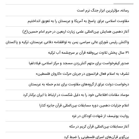
رسانه، مؤثرترین ابزار جنگ نرم است
مقاومت اسلامی عراق: پاسخ به آمریکا و عربستان را به تعویق انداختیم
آغاز دهمین همایش بین‌المللی علمی زیارت اربعین در حرم امام حسین(ع)
واکنش رئیس شورای عالی سیاسی یمن به توافقنامه دفاعی عربستان، ترکیه و پاکستان
۳۱ سال پخش تلاوت بی‌وقفه قرآن بر سرچشمه آب ترکیه
صدور کیفرخواست برای متهم آتش‌زدن مسجد و مرکز اسلامی فیلادلفیا
تشرف به اسلام فعال فرانسوی در جریان حرکت «کاروان فلسطین»
درخواست دولت عراق از گروه‌های مقاومت برای عدم حمله به عربستان
موساد مقامات اطلاعاتی خود را به دلیل شکست در ارتباط با ایران برکنار کرد
اعلام جزئیات دهمین دوره‌ مسابقات بین‌المللی قرآن جایزه کتارا
روایت یونیسف از شهادت کودکان در غزه
آغاز مسابقات بین‌المللی قرآن کریم در مکه
بن‌گویر قرآن‌های اسرای فلسطینی را ضبط کرد