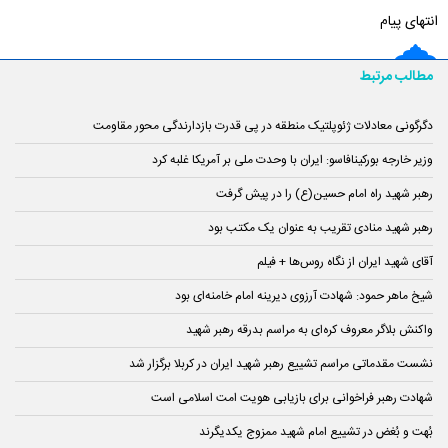
انتهای پیام
مطالب مرتبط
دگرگونی معادلات ژئوپلتیک منطقه در پی قدرت بازدارندگی محور مقاومت
وزیر خارجه بورکینافاسو: ایران با وحدت ملی بر آمریکا غلبه کرد
رهبر شهید راه امام حسین(ع) را در پیش گرفت
رهبر شهید منادی تقریب به عنوان یک مکتب بود
آقای شهید ایران از نگاه روس‌ها + فیلم
شیخ ماهر حمود: شهادت آرزوی دیرینه امام خامنه‌ای بود
واکنش بلاگر معروف کره‌ای به مراسم بدرقه رهبر شهید
نشست مقدماتی مراسم تشییع رهبر شهید ایران در کربلا برگزار شد
شهادت رهبر فراخوانی برای بازیابی هویت امت اسلامی است
بُهت و بُغض در تشییع امام شهید ممزوج یکدیگرند