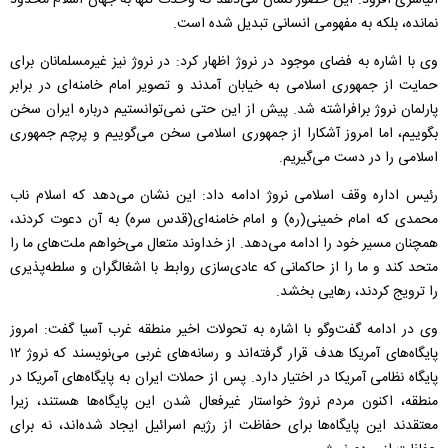
الیاسری افزود: این حضور نشان می‌دهد که وحدت تنها به جهان اسلام محدود
نمانده، بلکه به مفهومی انسانی تبدیل شده است.
وی با اشاره به فضای موجود در نروژ اظهار کرد: در نروژ نیز غیرمسلمانان برای
حمایت از جمهوری اسلامی به خیابان آمدند و تصویر امام خامنه‌ای در برابر
پارلمان نروژ برافراشته شد. پیش از این حتی نمی‌توانستیم درباره ایران سخن
بگوییم، اما امروز آشکارا از جمهوری اسلامی سخن می‌گوییم و پرچم جمهوری
اسلامی را در دست می‌گیریم.
رئیس اداره وقف اسلامی نروژ ادامه داد: این نشان می‌دهد که اسلام ناب
محمدی که امام خمینی(ره) و امام خامنه‌ای(قدس سره) به آن دعوت کردند،
همچنان مسیر خود را ادامه می‌دهد. از خداوند متعال می‌خواهم ملت‌های ما را
متحد کند و ما را از حاکمانی که عادی‌سازی روابط با اشغالگران و سلطه‌پذیری
را ترویج کردند، رهایی بخشد.
وی در ادامه گفت‌وگو با اشاره به تحولات اخیر منطقه غرب آسیا گفت: امروز
پایگاه‌های آمریکا هدف قرار گرفته‌اند و رسانه‌های غربی می‌نویسند که نروژ ۱۲
پایگاه نظامی آمریکا در اختیار دارد. پس از حملات ایران به پایگاه‌های آمریکا در
منطقه، اکنون مردم نروژ خواستار غیرفعال شدن این پایگاه‌ها هستند، زیرا
معتقدند این پایگاه‌ها برای حفاظت از رژیم اسرائیل ایجاد شده‌اند، نه برای