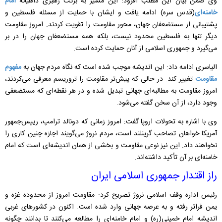
وی ضمن بیان این مطلب افزود: این
مسیر به برکت رهبری داهیانه
امام
خامنه‌ای
(قدس سره) ادامه یافت و ایشان با حمایت از مسئله فلسطین و
پشتیبانی از مستضعفان جهان، محور مقاومت را تقویت کردند. امروز مقاومت
دیگر تنها به فلسطین محدود نیست، بلکه همه مستضعفان جهان را در بر
می‌گیرد و جمهوری اسلامی از آنان حمایت کرده است.
الیاسری ادامه داد: این اندیشه موجب شده است که نگاه مردم جهان به
مفهوم
مقاومت
تغییر کند. در حالی که پیش‌تر مقاومت را تروریسم معرفی می‌کردند،
امروز مقاومت به مطالبه‌ای جهانی تبدیل شده و در هر نقطه‌ای که مستضعفی
وجود دارد، از آن سخن گفته می‌شود.
وی با اشاره به تحولات اروپا گفت: امروز زمانی که دونالد ترامپ، رییس‌جمهور
آمریکا خواهان تصاحب گرینلند است، مردم نروژ می‌گویند اجازه چنین کاری را
نخواهند داد. این نیز نوعی مقاومت و بخشی از همان اندیشه‌ای است که امام
خامنه‌ای بر آن تأکید داشته‌اند.
راز اقتدار جمهوری اسلامی ایران
رئیس اداره وقف اسلامی نروژ تصریح کرد: مقاومت امروز از محدوده غزه و
یمن فراتر رفته و به عرصه جهانی وارد شده است. اکنون در کشورهای غربی
اندیشه امام خمینی(ره) و امام خامنه‌ای را مطالعه می‌کنند تا بدانند چگونه