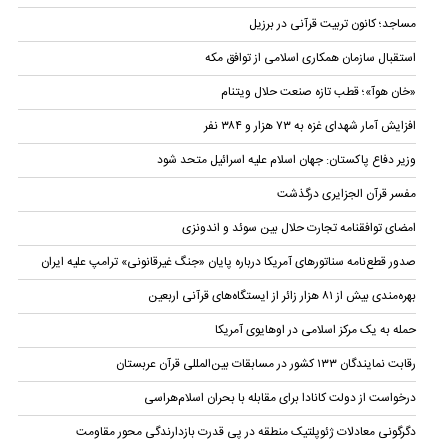
مساجد؛ کانون تربیت قرآنی در برزیل
استقبال سازمان همکاری اسلامی از توافق مکه
«خان هوآ»؛ قطب تازه صنعت حلال ویتنام
افزایش آمار شهدای غزه به ۷۳ هزار و ۳۸۴ نفر
وزیر دفاع پاکستان: جهان اسلام علیه اسرائیل متحد شود
مفسر قرآن الجزایری درگذشت
امضای توافقنامه تجارت حلال بین سوئد و اندونزی
صدور قطع‌نامه سناتورهای آمریکا درباره پایان «جنگ غیرقانونی» ترامپ علیه ایران
بهره‌مندی بیش از ۸۱ هزار زائر از ایستگاه‌های قرآنی اربعین
حمله به یک مرکز اسلامی در اوهایوی آمریکا
رقابت نمایندگان ۱۳۳ کشور در مسابقات بین‌المللی قرآن عربستان
درخواست از دولت کانادا برای مقابله با بحران اسلام‌هراسی
دگرگونی معادلات ژئوپلتیک منطقه در پی قدرت بازدارندگی محور مقاومت