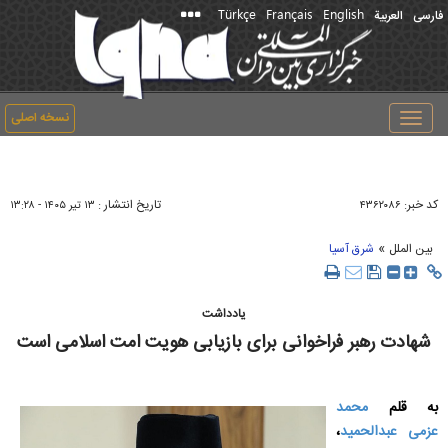
Türkçe
Français
English
فارسی
العربیة
نسخه اصلی
Toggle
navigation
کد خبر:
تاریخ انتشار :
۴۳۶۲۰۸۶
۱۳ تير ۱۴۰۵ - ۱۳:۲۸
»
بین الملل
شرق آسیا
یادداشت
شهادت رهبر فراخوانی برای بازیابی هویت امت اسلامی است
به قلم
محمد
عزمی عبدالحمید
،