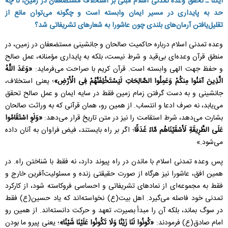
ایکنا ـ تحقق وعده تمدنی اسلام مبنی بر استخلاف مستضعفان در زمین، تا چه
حد به پایداری در مسیر ایمان وابسته است و چگونه می‌توان مانع از
تقلیل‌یافتن آرمان‌های بلندی چون عاشورا به شعارهای تشریفاتی شد؟
وعده تمدنی اسلام درباره حاکمیت صالحان و جانشینی مستضعفان در زمین، در
منطق قرآن وعده‌ای بی‌قید و شرط نیست، بلکه به پایداری مؤمنانه، عمل صالح
و حفظ جهت الهی وابسته است. قرآن کریم با صراحت می‌فرماید:
«وَعَدَ اللَّهُ
الَّذِینَ آمَنُوا مِنکُمْ وَعَمِلُوا الصَّالِحَاتِ لَیَسْتَخْلِفَنَّهُمْ فِی الْأَرْضِ»
؛ یعنی استخلاف،
جانشینی و به دست گرفتن زمام زمین فقط در سایه ایمان و عمل صالح تحقق
می‌یابد، نه صرف ادعا و انتساب. از همین رو، همان قرآنی که به وراثت صالحان
بشارت می‌دهد، شرط استقامت را نیز در متن تاریخ قرار می‌دهد:
«وَلَوِ اسْتَقَامُوا
عَلَى الطَّرِیقَةِ لَأَسْقَیْنَاهُم مَّاءً غَدَقًا
؛ اگر بر راه بایستند، فیض فراوان به آنان داده
می‌شود.»
پس وعده تمدنی اسلام با ماندن در راه پیوند دارد، نه فقط با شناختن راه. در
همین افق، عاشورا نیز هرگاه از صورت حقیقتی زنده و مسئولیت‌آفرین خارج و
فقط به مجموعه‌ای از نمادهای تشریفاتی و احساسی فروکاسته شود، از کارکرد
تمدنی خود فاصله می‌گیرد. اهل بیت(ع) نخواسته‌اند که یاد حسین(ع) فقط
در سوگ بماند، بلکه آن را مبدأ بصیرت، تعهد و حرکت دانسته‌اند. از همین رو
امام صادق(ع) فرمودند:
«كُونُوا لَنَا زَیْنًا وَلَا تَکُونُوا عَلَیْنَا شَیْنًا»
؛ یعنی پیرو ما بودن