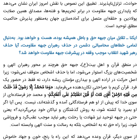
حوادث، تزلزل‌ناپذیرند. تطبیق این نصوص با نقش امروز ایران نشان می‌دهد
که پایداری جبهه مقاومت در برابر تحریم‌ها و فتنه‌ها، مصداق همین صلابت
پولادین و حلقه‌ای متصل برای آماده‌سازی جهان به‌منظور پذیرش حاکمیت
مطلق توحید است.
ایکنا ـ تقابل میان جبهه حق و باطل همیشه بوده، هست و خواهد بود. به‌دنبال
تمامی خطاهای محاسباتی دشمن در حذف رهبران جبهه مقاومت، آیا حذف
رهبر شهید انقلاب موجب وقفه در پیشرفت جبهه مقاومت خواهد شد؟
در منطق قرآن و اهل بیت(ع)، جبهه حق هرچند بر محور رهبران الهی و
شخصیت‌های بزرگ استوار می‌شود، اما با حذف اشخاص متوقف نمی‌شود؛ زیرا
اصل حرکت در اراده الهی و بیداری مؤمنان ریشه دارد، نه فقط در حضور یک
فرد. قرآن کریم با صراحتی تکان‌دهنده می‌فرماید:
«وَمَا مُحَمَّدٌ إِلَّا رَسُولٌ قَدْ خَلَتْ
مِن قَبْلِهِ الرُّسُلُ أَفَإِن مَّاتَ أَوْ قُتِلَ انقَلَبْتُمْ عَلَى
أَعْقَابِکُمْ؛
و محمد جز فرستاده‌ای از
سوی خدا که پیش از او هم فرستادگانی آمده و گذشته‌اند، نیست. پس آیا اگر
او بمیرد یا کشته شود، به روش گذشتگان و نیاکان خود برمی‌گردید؟» یعنی
حتی در جبهه توحید نیز شهادت یا رحلت رهبر نباید موجب عقب‌گرد و فروپاشی
شود، زیرا راه حق نه به اشخاص، بلکه به رسالت و سنت الهی وابسته است.
از سوی دیگر، قرآن وعده می‌دهد که این راه با رنج، خون و جهاد خاموش