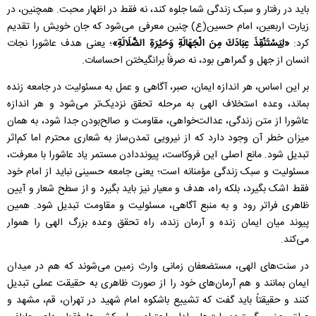
باید در رفتار و سبک زندگی شما جلوه کند، نه فقط در اظهار محبت. همچنین، در
زیارت اربعین، امام حسین(ع) چنین معرفی می‌شود که جان خویش را تقدیم
کرد:
«لِیَسْتَنْقِذَ عِبَادَكَ مِنَ الْجَهَالَةِ وَحَیْرَةِ الضَّلَالَةِ»
؛ یعنی هدف عاشورا نجات
انسان از جهل و گمراهی بود، نه صرفاً برانگیختن احساسات.
بر این اساس، هر اندازه ایمان، صبر، آگاهی و عمل به مسئولیت در جامعه زنده
بماند، وعده استخلاف الهی به مرحله تحقق نزدیک‌تر می‌شود و هر اندازه
عاشورا از متن زندگی، عدالت‌خواهی، مقاومت و صالح‌بودن جدا شود، به همان
میزان خطر آن وجود دارد که از نیرویی تمدن‌ساز به شعاری محترم اما کم‌اثر
تبدیل شود. مانع اصلی این فروکاست، پیونددادن مستمر یاد عاشورا با معرفت،
مسئولیت و سبک زندگی مؤمنانه است؛ یعنی جامعه حسینی نباید از امام خود
فقط اشک بگیرد، بلکه راه، هدف و معیار نیز باید بگیرد و از سطح شعار و آیین
ظاهری فراتر رود و به منبع آگاهی، مسئولیت و مقاومت تبدیل شود. همین
پیوند میان ایمان زنده و آرمان زنده، راه تحقق وعده بزرگ الهی را هموار
می‌کند.
در سنت‌های الهی، مستضعفان زمانی وارث زمین می‌شوند که هم در میدان
ایمان بمانند و هم آرمان‌های خود را از صورت ظاهری به حقیقت عملی تبدیل
کنند و حقیقتاً باید گفت که تشییع باشکوه امام شهید در تهران، قم، مشهد و