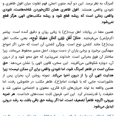
کمرنگ به نظر برسد. این دو آیه، ستون اصلی فهم تفاوت میان افول ظاهری و
نابودی واقعی هستند:
افول ظاهری همان تکان‌خوردن شاخه‌هاست، نابودی
واقعی زمانی است که ریشه قطع شود و ریشه مکتب‌های الهی هرگز قطع
نمی‌شود.
همین معنا در روایات اهل بیت(ع) با زبانی روان و دقیق آمده است. پیامبر
اکرم(ص) می‌فرمایند:
«مَثَلُ أَهْلِ بَیْتِی كَمَثَلِ سَفِینَةِ نُوحٍ»،
یعنی مکتب اهل
بیت(ع) مانند کشتی نوح است. ویژگی کشتی آن است که حتی اگر امواج
سهمگین برخیزد و برخی یاران از دست بروند، اصل مسیر محفوظ می‌ماند، زیرا
ساختار آن فوق بحرانی است. خداوند نمی‌پذیرد که حق محو شود و از درون
آن، دوباره شکوفایی می‌آفریند. این سخن، قانون الهی را نشان می‌دهد:
حق
ممکن است در ظاهر کمرنگ شود، اما نابودی واقعی برای آن ممکن نیست؛ زیرا
هدایت الهی آن را از درون احیا می‌کند
. نمونه روشن آن، بحران پس از
عاشوراست؛ جایی که با شهادت امام(ع)، ظاهر مکتب در خاموشی رفت، اما
همین واقعه به تولد جریان‌های تازه فکری، معنوی و اجتماعی منتهی شد و
حقیقت را قدرتمندتر کرد. این امر، فرمول ثابت سنت‌های خداست:
هر ضربه
بیرونی اگرچه ظاهراً تضعیف است، اما اگر ریشه حق باقی باشد، به رشد درونی
تبدیل می‌شود
.