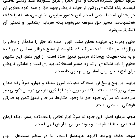
عراق، حضور گسترده ملت‌ها و ادای احترام سران کشورها، فقط وداعی عاطفی
نیست، بلکه نشانه‌ای روشن از حیات تاریخی جبهه حق و عمق نفوذ معنوی آن
در وجدان امت اسلامی است. این حضور میلیونی نشان می‌دهد که با حذف
شخصیت‌ها، مسیر حق متوقف نمی‌شود، بلکه سرمایه اجتماعی و تمدنی آن
آشکارتر می‌شود.
چنین بدرقه‌ای، عینیت همان سنت الهی است که حق را ماندگار و باطل را
زوال‌پذیر می‌داند و ثابت می‌کند که مقاومت از سطح جریانی سیاسی عبور کرده
و به یک حقیقت ریشه‌دار مردمی تبدیل شده است. از این منظر، این تشییع
عظیم را باید نشانه‌ای از تداوم مسیر استخلاف، بیداری امت و آمادگی تاریخی
برای افق تمدن نوین اسلامی و مهدوی دانست.
برآیند این پنج پاسخ آن است که تحولات امروز منطقه و جهان، صرفاً رخدادهای
سیاسی پراکنده نیستند، بلکه در درون خود از الگوی تاریخی در حال تکوینی خبر
می‌دهند که در آن، جبهه حق با وجود فشارها، در حال تبدیل‌شدن به قدرتی
فرهنگی ـ تمدنی است.
دوم،
سرمایه اصلی این جبهه نه صرفاً ابزار نظامی یا معادلات رسمی، بلکه ایمان
اجتماعی، حافظه شهادت و پیوند مردمی با آرمان الهی است.
سوم،
حذف چهره‌ها اگرچه هزینه‌ساز است، اما در منطق سنت‌های الهی