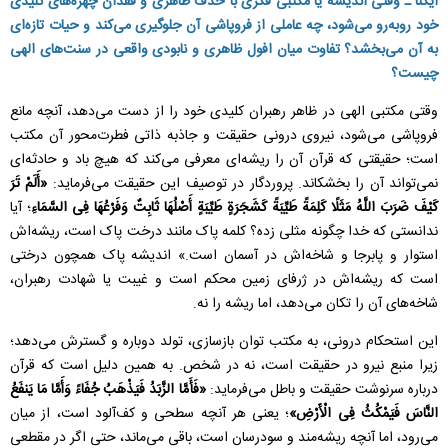
ایکنا ـ وقتی اندیشه یا مکتبی فکری با حذف ظاهری و فقدان چهره‌های کلیدی
خود روبه‌رو می‌شود، چه عاملی از فروپاشی آن جلوگیری می‌کند و حیات تازه‌ای
به آن می‌بخشد؟ تفاوت میان افول ظاهری و نابودی واقعی در سنت‌های الهی
چیست؟
وقتی مکتبی الهی در ظاهر رهبران کلیدی خود را از دست می‌دهد، آنچه مانع
فروپاشی می‌شود، نیروی درونی حقیقت و جاذبه ذاتی فطرت‌محور آن مکتب
است؛ حقیقتی که قرآن آن را ریشه‌ای معرفی می‌کند که هیچ باد و حادثه‌ای
نمی‌تواند آن را بخشکاند. پروردگار در توصیف این حقیقت می‌فرماید:
«أَلَمْ تَرَ
كَیْفَ ضَرَبَ اللَّهُ مَثَلًا كَلِمَةً طَیِّبَةً كَشَجَرَةٍ طَیِّبَةٍ أَصْلُهَا ثَابِتٌ وَفَرْعُهَا فِی السَّمَاءِ
؛ آیا
ندانستی که خدا چگونه مثلی زده؟ کلمه پاک مانند درخت پاک است، ریشه‌اش
استوار و پابرجا و شاخه‌اش در آسمان است.» اندیشه پاک همچون درختی
است که ریشه‌اش در ژرفای زمین محکم است و غیبت یا شهادت رهبران،
شاخه‌های آن را تکان می‌دهد، اما ریشه را نه.
این استحکام درونی، به مکتب توان بازسازی، تولد دوباره و گسترش می‌دهد؛
زیرا منبع نیرو در حقیقت است، نه در شخص. به همین دلیل است که قرآن
درباره سرنوشت حقیقت و باطل می‌فرماید:
«فَأَمَّا الزَّبَدُ فَیَذْهَبُ جُفَاءً وَأَمَّا مَا یَنفَعُ
النَّاسَ فَیَمْکُثُ فِی الْأَرْضِ»
؛ یعنی هر آنچه سطحی و کف‌آلود است، از میان
می‌رود، اما آنچه ریشه‌مند و سودرسان است، باقی می‌ماند، حتی اگر در مقطعی