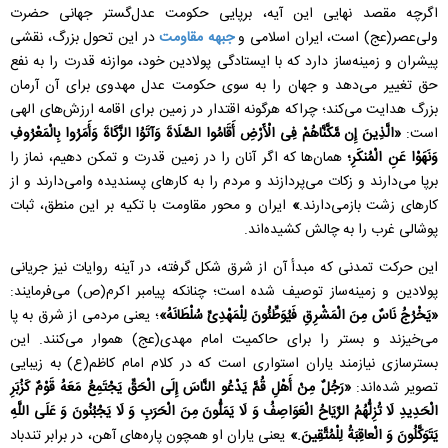
اگرچه مقصد نهایی این آیه، برپایی حکومت عدل‌گستر جهانی حضرت
ولی‌عصر(عج) است، ایران اسلامی و
جبهه مقاومت
در این تحول بزرگ، نقشی
پیشران و زمینه‌ساز دارد که با ایستادگی پولادین خود، موازنه قدرت را به نفع
حق تغییر می‌دهد و جهان را به سوی حکومت عدل مهدوی برای آن آرمان
بزرگ هدایت می‌کند؛ چراکه هرگونه اقتدار در زمین برای اقامه ارزش‌های الهی
است:
«الَّذِینَ إِن مَّکَّنَّاهُمْ فِی الْأَرْضِ أَقَامُوا الصَّلَاةَ وَآتَوُا الزَّكَاةَ وَأَمَرُوا بِالْمَعْرُوفِ
وَنَهَوْا عَنِ الْمُنکَرِ؛
همان‌ها که اگر آنان را در زمین قدرت و تمکن دهیم، نماز را
برپا می‌دارند و زکات می‌پردازند و مردم را به کارهای پسندیده وامی‌دارند و از
کارهای زشت بازمی‌دارند.
»
ایران و محور مقاومت با تکیه بر این منطق، ثبات
پوشالی غرب را به چالش کشیده‌اند.
این حرکت تمدنی که مبدأ آن از شرق شکل گرفته، در آینه روایات نیز جریانی
پولادین و زمینه‌ساز توصیف شده است؛ چنانکه پیامبر اکرم(ص) می‌فرمایند:
«یَخْرُجُ نَاسٌ مِنَ الْمَشْرِقِ فَیُوَطِّئُونَ لِلْمَهْدِیِّ سُلْطَانَهُ»
؛ یعنی مردمی از شرق به پا
می‌خیزند و بستر را برای حاکمیت امام مهدی(عج) هموار می‌کنند. این
بسترسازی نیازمند یاران استواری است که در کلام امام کاظم(ع) به زیبایی
تصویر شده‌اند:
«رَجُلٌ مِنْ أَهْلِ قُمَّ یَدْعُو النَّاسَ إِلَى الْحَقِّ یَجْتَمِعُ مَعَهُ قَوْمٌ كَزُبَرِ
الْحَدِیدِ لَا تُزِلُّهُمُ الرِّیَاحُ الْعَوَاصِفُ وَ لَا یَمَلُّونَ مِنَ الْحَرَبِ وَ لَا یَجْبُنُونَ وَ عَلَى اللَّهِ
یَتَوَكَّلُونَ وَ الْعاقِبَةُ لِلْمُتَّقِینَ.»
یعنی یاران او همچون پاره‌های آهن، در برابر تندباد