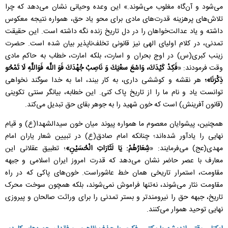
می‌شود و آن‌گاه مغلوب می‌شوند.» این وعده وحیانی نشان می‌دهد که چرا
تلاش‌های پرهزینه قدرت‌های مادی برای محو یاد حق، همواره نتیجه معکوس
داشته و یاد عدالت‌خواهان را در دل تاریخ زنده نگه داشته است. این حقیقت
تمدنی، در کلام اولیای الهی نیز قانونی تخلف‌ناپذیر بیان شده است. حضرت
زینب کبری(س) در اوج بحران و اسارت، بلکه امارت، خطاب به حاکم مادی
وقت فرمودند: «
فَکِدْ كَیْدَكَ، وَاسْعَ سعْیَكَ وَ نَاصِبْ
جُهْدَكَ فَوَ اللَّه فَوَاللَّهِ لَا تَمْحُو
ذِكْرَنَا»؛
هر نقشه و کوششی داری، به کار ببند، اما به خدا سوگند نخواهی
توانست یاد و نام ما را از تاریخ پاک کنی. این خطابه، بیانگر سنتی تکوینی
(قانون آفرینش) است که خون شهید را به جوهر بقای حق تبدیل می‌کند.
همچنین، پیشوایان معصوم ما همواره پیوند میان خون سیدالشهدا(ع) و قیام
نهایی را یادآور شده‌اند؛ چنانکه امام صادق(ع) در تبیین شعار یاران امام
مهدی(عج) می‌فرمایند: «
شِعَارُهُمْ: یَا لَثَارَاتِ الْحُسَیْنِ»
؛ تطبیق عقلانی این
معارف با عصر حاضر نشان می‌دهد که قدرت امروز ایران اسلامی و جبهه
مقاومت، استمرار تاریخی همان خط عاشوراست. خون‌های پاکی که در راه
مقاومت نثار می‌شوند، نه‌تنها فراموش نمی‌شوند، بلکه همچون سوخت محرک
تاریخ، جبهه حق را نیرومندتر و بستر تمدنی را برای وراثت صالحان و پیروزی
نهایی توحید هموار می‌کنند.