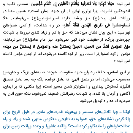
نمی‌شود:
«وَلَا تَهِنُوا وَلَا تَحْزَنُوا وَأَنتُمُ الْأَعْلَوْنَ إِن كُنتُم مُّؤْمِنِینَ
؛ سستی نکنید و
اندوهگین نشوید، زیرا برتری نهایی از آن جبهه ایمان است.» همین معنا در
روایات اهل‌ بیت(ع) نیز ریشه‌ دارد؛ امیرالمؤمنین(ع) می‌فرمایند:
«لا
تَستَوحِشوا فی طَریقِ الهُدى لِقِلَّةِ أَهلِهِ
؛ در راه هدایت، از کمی همراهان
نهراسید.» این بیان نشان می‌دهد که حق با کم و زیاد شدن نیروها یا شهادت
چهره‌های بزرگ، از حقیقت خود تهی نمی‌شود. نیز امام صادق(ع) می‌فرمایند:
«إنَّ المؤمنَ أشدُّ من الجبل، الجبلُ یُستقلُّ منه والمؤمنُ لا یُستقلُّ من دینه
؛
مؤمن از کوه استوارتر است، زیرا از کوه کاسته می‌شود، اما از ایمان مؤمن کاسته
نمی‌شود.»
بر این اساس، حذف رهبران جبهه مقاومت، هرچند ضایعه‌ای بزرگ و جان‌سوز
محسوب می‌شود، اما در منطق الهی، نه عامل توقف، بلکه چه بسا عامل تعمیق
انگیزه، گسترش بیداری و استوارتر شدن مسیر است؛ زیرا مکتبی که بر ایمان،
آگاهی و آرمان بنا شده، با شهادت رهبرانش ضعیف نمی‌شود، بلکه خون آنان به
سرمایه ادامه راه تبدیل می‌شود.
ایکنا ـ چرا تلاش‌های مستمر و پرهزینه قدرت‌های مادی در طول تاریخ برای
پاک‌کردن نشانه‌های حق، همواره به نتایجی معکوس منتهی شده و یاد و راه
عدالت‌خواهان را ماندگارتر کرده است؟ واقعه عاشورا و وعده وراثت زمین برای