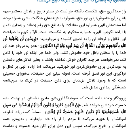
صالحان، چه پاسخی به این پرسش دیرینه تاریخ می‌دهد؟
راز ماندگاری حق، شکست ناگفته طواغیت در بستر تاریخ و تلاش مستمر جبهه
باطل برای خاموش‌کردن نور حق، همواره با هزینه‌های هنگفت مادی همراه بوده،
اما سنت‌های الهی همواره این معادلات را به نفع حق رقم زده‌اند و به‌دلیل تقابل
با اراده تکوینی الهی، همواره محکوم به شکست است. قرآن کریم با صراحت
این تقابل و فرجام آن را به تصویر کشیده و می‌فرماید:
«یُرِیدُونَ أَن یُطْفِئُوا نُورَ
اللَّهِ بِأَفْوَاهِهِمْ وَیَأْبَى اللَّهُ إِلَّا أَن یُتِمَّ نُورِهِ وَلَوْ كَرِهَ الْکَافِرُونَ
؛ همواره می‌خواهند نور
خدا را با سخنان باطل خود خاموش کنند، ولی خدا جز اینکه نور خود را کامل
کند، نمی‌خواهد، هر چند کافران خوش نداشته باشند.» یعنی تلاش‌های دشمنان
به فوت‌کردن برای خاموش‌کردن نور خورشید می‌ماند، اما اراده الهی بر کمال و
فراگیری این نور تعلق گرفته است. نمونه عینی این حقیقت، عاشورای حسینی
است که با وجود تلاش یزیدیان برای دفن حقیقت در کربلا، به سرچشمه
همیشگی بیداری تبدیل شد.
پروردگار وعده داده است که سرمایه‌گذاری‌های مادی دشمنان در نهایت مایه
حسرت خودشان خواهد شد:
«إِنَّ الَّذِینَ كَفَرُوا یُنفِقُونَ أَمْوَالَهُمْ لِیَصُدُّوا عَن سَبِیلِ
اللَّهِ فَسَیُنفِقُونَهَا ثُمَّ تَکُونُ عَلَیْهِمْ حَسْرَةً ثُمَّ یُغْلَبُونَ
؛ مسلماً کسانی‌که کافرند،
اموالشان را هزینه می‌کنند تا مردم را از راه خدا بازدارند و به‌زودی همه
اموالشان را خرج می‌کنند، سپس این عمل برای آنان مایه حسرت و ندامت