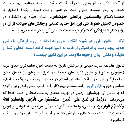
از آنکه متکی بر ابزارهای متعارف قدرت باشد، بر پایه معنامحوری، بصیرت
جمعی و ایمان توده‌ها استوار است. در همین راستا، خبرنگار ایکنا از اصفهان با
حجت‌الاسلام والمسلمین براتعلی حق‌شناس
، استاد حوزه و دانشگاه در
خصوص
تحلیل خطوط کلی این افق جدید تمدنی و چالش‌های صیانت از آن در
برابر خطر شعارزدگی
گفت‌وگو کرده است که متن آن را در ادامه می‌خوانیم.
ایکنا ـ مطابق بیان رهبر شهید انقلاب، جهان به لحاظ علمی و فرهنگی با نظمی
جدید روبه‌روست و ابرقدرتی از غرب به آسیا جهت گرفته است. تحلیل شما از
جایگاه و نقش ایران و جبهه مقاومت در این تغییر چیست؟
تحول هندسه قدرت جهانی و چرخش تاریخ به سمت افول سلطه‌گری مادی غرب
(هژمونی مادی) و ظهور قدرت‌های جدید در شرق، جلوه‌ای از تحقق سنن
تخلف‌ناپذیر الهی در وراثت صالحان است. در تحلیل این تحول بزرگ جغرافیای
سیاسی جهان،
قرآن کریم
اراده مستمر پروردگار را در قالب سنتی ابدی بیان کرده
که براساس آن، پیشوایی زمین در نهایت متعلق به مستضعفان است؛ آنجا که
می‌فرماید:
«وَنُرِیدُ أَن نَّمُنَّ عَلَى الَّذِینَ اسْتُضْعِفُوا فِی الْأَرْضِ وَنَجْعَلَهُمْ أَئِمَّةً
وَنَجْعَلَهُمُ الْوَارِثِینَ؛
و ما می‌خواستیم به آنان‌که در آن سرزمین به ناتوانی و زبونی
گرفته شده بودند، نعمت‌های با ارزش دهیم و آنان را پیشوایان مردم و وارثان
گردانیم.»