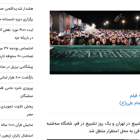
هشدار شدیداللحن صنع
برگزاری دوره تابستانه
ثبت ۴۰۰۰ مورد 
در باریکه غزه
اختص
تصاحب ۷۰ محوطه تاریخی
پیشگامی برزیل در صاد
بازگشت ۸۰۰ هزار لبنانی به خانه
پیروزی نامزد حامی فل
 فیلم
میشیگان
امام علی(ع)
پخش تلاوت تجویدی محم
مصر
ییع در تهران و یک روز تشییع در قم، شامگاه سه‌شنبه
نمایش قرآن ۱۰۰۰ ساله در مکه
اقی به محل استقرار منتقل شد.
استقبال زائران اربعین از