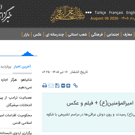
Türkçe
Français
Engl
معارف
اجتماعی
فرهنگی
شعب استانی
چندرسانه ای
عکس
بازار
آخرین اخبار
پربازدید
تاریخ انتشار :
۱۷ تير ۱۴۰۵ - ۰۶:۲۵
نتانیاهو: هرگز اجا
نمی‌دهیم
عصبانیت ترامپ از پی
اميرالمؤمنين(ع) + فیلم و عکس
انتخابات میشیگان
(ع) رسیدند و روی دوش عراقی‌ها در مراسم تشییعی با شکوه
محکومیت اقدامات اسرا
اسلامی قدس
برگزاری اردوی تابستانه