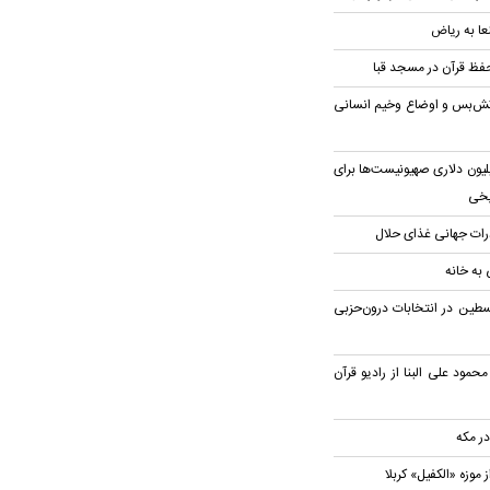
ا به ریاض
 حفظ قرآن در مسجد قبا
نقض آتش‌بس و اوضاع وخیم انسانی
اص بودجه ۳۷ میلیون دلاری صهیونیست‌ها برای
رات جهانی غذای حلال
سطین در انتخابات درون‌حزبی
ود علی البنا از رادیو قرآن
 موزه «الکفیل» کربلا