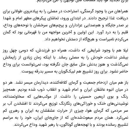
برای تجدید قوا باید مسافت قابل توجهی را طی می‌کردیم.
همراهان من با وجود گرسنگی، استراحت در مصلی را به پیاده‌روی طولانی برای
دریافت غذا ترجیح دادند. در ابتدای ورود، تماشای پیکرهای مطهر امام و شهدا
بر صدر جایگاه و هم‌صدایی عزاداران و پرچم‌های سرخشان با نوحه‌های وداع،
قلبم را به درد آورد. این اولین و آخرین مواجهه من با قهرمانی بود که گمان
می‌کردم نامیراست و هیچ‌گاه از دستش نخواهیم داد.
لیلا هم با وجود شرایطی که داشت، همراه دو فرزندش، که دومی چهل روز
بیشتر نداشت، خودش را به مصلی رساند. با اینکه زمان زیادی از زایمانش
نمی‌گذشت و هنوز بدنش مثل سابق جان نگرفته بود، نمی‌توانست برای وداع
حاضر نشود. برای روز تشییع هم لبیک‌گویان به مسیر بدرقه پیوست.
باز هم میان ازدحام جمعیت و گرمای کلافه‌کننده، دیدارمان میسر نشد. هر دو
در میان انبوه عاشقان ایران و امام شهید و انقلاب ذوب شده بودیم. همه‌چیز
رنگ و بوی اربعین حسینی را داشت. از موکب‌هایی که سخاوتمندانه،
نوشیدنی‌های خنک و خوراکی‌های رنگارنگ توزیع می‌کردند تا افشاندن آب بر
سر مردمی که گرمای هوا، چیزی از حرارت عشقشان به ایران و رهبری کم
نمی‌کرد. همان مردم مبعوث‌‌شده‌ای که از جای‌جای ایران، خود را به مراسم
تشییع رسانده بودند و با لهجه‌های گوناگون، با رهبر شهید وداع می‌کردند.