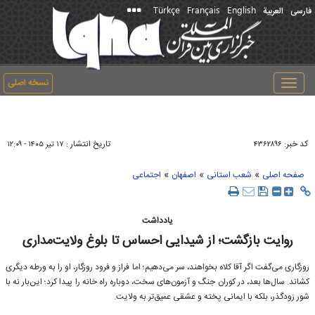
Türkçe
Français
English
فارسی
العربیة
نسخه اصلی
Toggle
navigation
کد خبر:
تاریخ انتشار :
۴۳۶۲۸۹۶
۱۷ تير ۱۴۰۵ - ۱۲:۰۹
»
»
»
صفحه اصلی
شعب استانی
اصفهان
اجتماعی
یادداشت
روایت بازگشت؛ از شیدایی احساس تا بلوغ ولایت‌مداری
روزگاری می‌گفت اگر آقا کلاه بخواهند، سر می‌دهیم؛ اما فراز و فرود روزگار، او را به ورطه دیگری
کشاند. سال‌ها بعد، در کوران جنگ و آزمون‌های سخت، دوباره راه خانه را پیدا کرد؛ این‌بار نه با
شور زودگذر، بلکه با ایمانی پخته و عشقی عمیق‌تر به ولایت.