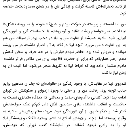
از کالبد دخترانه‌اش فاصله گرفت و زندگی‌اش را در همان محدودیت‌ها خلاصه
کرد.
من اما آهسته و پیوسته در حرکت بودم و هیچ‌گاه خودم را به ورطه تشکل‌ها
نینداختم. نمی‌خواستم ریشه عقاید و آرمان‌هایم با احساسات آنی و شوریدگی
آبیاری شود. مادرم همیشه از تفاوت من و لیلا در عجب بود. توصیفات من هم
به این تفاوت دامن می‌زد. آنچه لیلا در کلام به آن اصرار داشت، در من ریشه
دوانده و درونی شده بود. حاضر نبودم عیارش را در حد حرف و سخن کاهش
دهم. رهبر همان‌قدر که برای او حضرت آقا بود، برای من مقامی فراتر دا‌شت.
مادرم هشدار داده بود که افراط لیلا به تفریط منجر می‌شود؛ اما اثبات آن به
زمان نیاز داشت.
تندروی لیلا در عقایدش، با وجود زندگی در خانواده‌ای نه چندان مذهبی برایم
جالب توجه بود. رفاقت من و او حتی با وجود ازدواج و سکونتش در تهران
ادامه پیدا کرد. آشنایی با آدم‌های جدید و محافلی که دیدگاه متمایزی نسبت به
حاکمیت و انقلاب داشتند، لیلای جدیدی شکل داد. کم‌کم نمک حرف‌هایش
کمتر شد و دیگر خبری از آن شوریدگی نبود. می‌دانستم پیش‌بینی مادرم به
وقوع پیوسته؛ اما از چند و چونش اطلاع نداشتم. روحیه شکاک و پرسشگر لیلا
او را به وادی تردید کشاند. در نمایشگاه کتاب تهران که دیدمش،