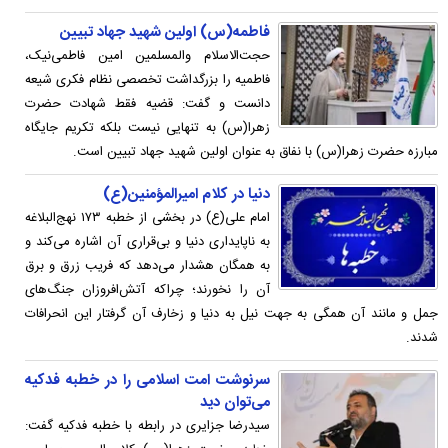
فاطمه(س) اولین شهید جهاد تبیین
حجت‌الاسلام والمسلمین امین فاطمی‌نیک،
فاطمیه را بزرگداشت تخصصی نظام فکری شیعه
دانست و گفت: قضیه فقط شهادت حضرت
زهرا(س) به تنهایی نیست بلکه تکریم جایگاه
مبارزه حضرت زهرا(س) با نفاق به عنوان اولین شهید جهاد تبیین است.
دنیا در کلام امیرالمؤمنین(ع)
امام علی(ع) در بخشی از خطبه ۱۷۳ نهج‌البلاغه
به ناپايدارى دنيا و بى‌قرارى آن اشاره مى‌کند و
به همگان هشدار مى‌دهد که فريب زرق و برق
آن را نخورند؛ چراکه آتش‌افروزان جنگ‌هاى
جمل و مانند آن همگى به جهت نيل به دنيا و زخارف آن گرفتار اين انحرافات
شدند.
سرنوشت امت اسلامی را در خطبه فدکیه
می‌توان دید
سیدرضا جزایری در رابطه با خطبه فدکیه گفت: