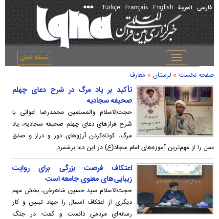
Türkçe
Français
English
فارسی
العربیة
نسخه اصلی
Toggle
navigation
»
»
صفحه نخست
لرستان
معارف
تأکید بر یاد مرگ در شرح دعای چهلم
صحیفه سجادیه
حجت‌الاسلام والمسلمین محمدرضا اعوانی با
شرح فرازهای دعای چهلم صحیفه سجادیه، یاد
مرگ، کوتاه‌کردن آرزوهای دور و دراز و صدق
عمل را از مهم‌ترین آموزه‌های امام سجاد(ع) در این دعا برشمرد.
اعتکاف فرصت بزرگی برای روایت
زیبایی‌های معنوی جامعه است
حجت‌الاسلام سید حسین شاهرخی، بخش مهم
دیگری از اعتکاف امسال را جهاد تبیین و کار
رسانه‌ای مردمی دانست و گفت: در جنگ