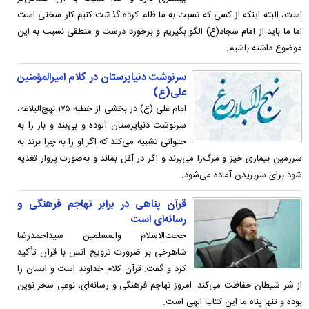
است، البته اینکه از کسی که نسبت به ما ظلم کرده گذشت کنیم کار سختی است
اما ما باید از امام سجاد(ع) الگو بگیریم و برخورد درست و منطقی نسبت به این
موضوع داشته باشیم.
سرنوشت دنیاپرستان در کلام امیرالمؤمنین
علی(ع)
امام علی (ع) در بخشی از خطبه ۱۷۵ نهج‌البلاغه،
سرنوشت دنیاپرستان آلوده و بى‌بند و بار را به
حیوانى تشبیه مى‌کند که اگر او را به چرا برند به
سرزمين بيمارى خيز و مرگ‌زا مى‌برند و اگر در آغل بماند و به‌صورت پروار تغذيه
شود براى سربريدن آماده مى‌شود.
قرآن پناهی در برابر تهاجم فرهنگی و
رسانه‌ای است
حجت‌الاسلام والمسلمین سیداحمدرضا
شاهرخی بر ضرورت ترویج انس با قرآن تأکید
کرد و گفت: قرآن کلام خداوند است و انسان را
از شر شیطان حفاظت می‌کند. امروز تهاجم فرهنگی و رسانه‌ای، نوعی سحر نوین
بوده و تنها پناه ما این کتاب الهی است.