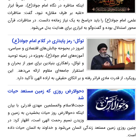
اینکه مناظره در نگاه امام جواد(ع)، صرفاً ابزار
«غلبه بر طرف مقابل» نبود، گفت: مناظرات
علمی امام جواد(ع) را باید «پاسخ به یک نیاز زمانه» دانست. در مناظرات، قرآن
محور استدلال بوده و گفت‌وگو به ابزاری برای هدایت بدل می‌شود.
توکل؛ رمز پایداری در کلام امام جواد(ع)
امروز در بحبوحه‌ چالش‌های اقتصادی و سیاسی،
آموزه‌های امام جواد(ع)، به‌ویژه در زمینه توحید
و توکل، راهکاری بنیادین برای عبور از بحران و
استقرار جامعه‌ای مقاوم ارائه می‌دهد. این
رویکرد، از قدرت مادی فراتر رفته و بر اتکای حقیقی به اراده الهی تأکید دارد.
دحوالارض روزی که زمین مستعد حیات
شد
حجت‌الاسلام والمسلمین مهدی قدرتی با بیان
اینکه دحوالارض روز حیات بخشیدن به زمین و
وزیدن نسیم رحمت الهی است، اظهار کرد: در
چنین روزی زمین مستعد زندگی انسان می‌شود و خداوند به انسان حیات داده
است.