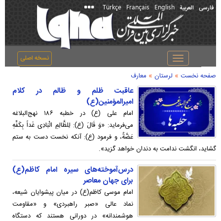
Türkçe
Français
English
فارسی
العربیة
نسخه اصلی
Toggle
navigation
»
»
صفحه نخست
لرستان
معارف
عاقبت ظلم و ظالم در کلام
امیرالمؤمنین(ع)
امام علی (ع) در خطبه ۱۸۶ نهج‌البلاغه
می‌فرماید: «وَ قَالَ (ع): لِلظَّالِمِ الْبَادِی غَداً بِکَفِّهِ
عَضَّةٌ، و فرمود (ع): آنکه نخست دست به ستم
گشاید، انگشت ندامت به دندان خواهد گزید».
درس‌آموخته‌های سیره امام کاظم(ع)
برای جهان معاصر
امام موسی کاظم(ع) در میان پیشوایان شیعه،
نماد عالی «صبر راهبردی» و «مقاومت
هوشمندانه» در دورانی هستند که دستگاه