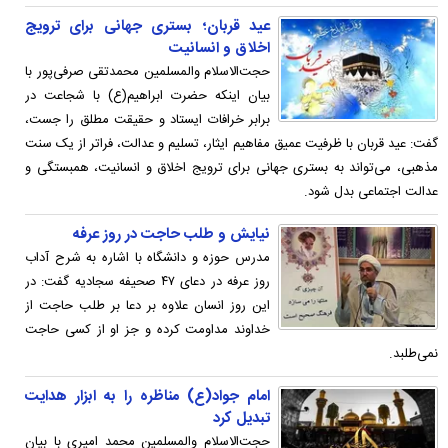
عید قربان؛ بستری جهانی برای ترویج
اخلاق و انسانیت
حجت‌الاسلام والمسلمین محمدتقی صرفی‌‎پور با
بیان اینکه حضرت ابراهیم(ع) با شجاعت در
برابر خرافات ایستاد و حقیقت مطلق را جست،
گفت: عید قربان با ظرفیت عمیق مفاهیم ایثار، تسلیم و عدالت، فراتر از یک سنت
مذهبی، می‌تواند به بستری جهانی برای ترویج اخلاق و انسانیت، همبستگی و
عدالت اجتماعی بدل شود.
نیایش و طلب حاجت در روز عرفه
مدرس حوزه و دانشگاه با اشاره به شرح آداب
روز عرفه در دعای ۴۷ صحیفه سجادیه گفت: در
این روز انسان علاوه بر دعا بر طلب حاجت از
خداوند مداومت کرده و جز او از کسی حاجت
نمی‌طلبد.
امام جواد(ع) مناظره را به ابزار هدایت
تبدیل کرد
حجت‌الاسلام والمسلمین محمد امیری با بیان