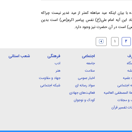
 با بیان اینکه عید مباهله کمتر از عید غدیر نیست چراکه
د این آیه امام علی(ع) نفس پیامبر اکرم(ص) است بدین
(ص) است در آن حضرت نیز وجود دارد.
۱
۲
رف
اجتماعی
فرهنگی
شعب استانی
گاه
جامعه
ادب
شه
سلامت
هنر
 علمیه
اخبار عمومی
جهاد و مقاومت
 اجتماعی
سواد رسانه ای
شبکه اجتماعی
ة المصطفی العالمیه
فعالیت‌های جهادی
 و مجلات
کودک و نوجوان
ت تفسیر قرآن