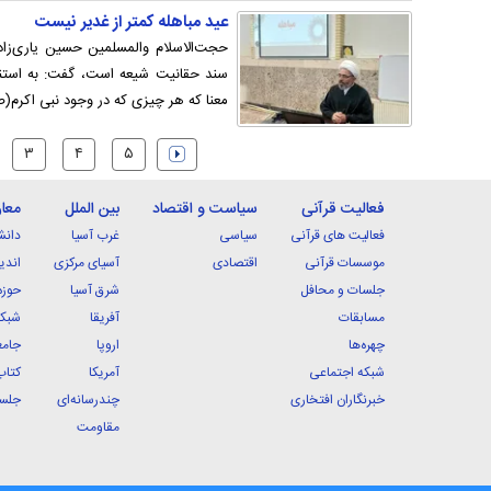
عید مباهله کمتر از غدیر نیست
حجت‌الاسلام والمسلمین حسین یاری‌زاده
سند حقانیت شیعه است، گفت: به استنا
معنا که هر چیزی که در وجود نبی اکرم
۳
۴
۵
فعالیت قرآنی
سیاست و اقتصاد
بین الملل
معا
فعالیت های قرآنی
سیاسی
غرب آسیا
دانش
موسسات قرآنی
اقتصادی
آسیای مرکزی
اندی
جلسات و محافل
شرق آسیا
حوزه
مسابقات
آفریقا
شبکه
چهره‌ها
اروپا
جامع
شبکه اجتماعی
آمریکا
کتاب
خبرنگاران افتخاری
چندرسانه‌ای
جلسا
مقاومت