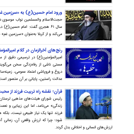
ورود امام حسین(ع) به «سرزمین غ
حجت‌الاسلام والمسلمین نواب موسوی دربا
سال ۶۱ هجری گفت: امام حسین(ع) د
می‌کند و از کربلا به‌عنوان «سرزمین غم» ن
رنج‌های آخرالزمان در کلام امیرالمؤ
امیرالمؤمنین(ع) در ترسیمی دقیق از 
مستی ناشی از رفاه‌زدگی سخن می‌گویند
دروغ و فروپاشی اعتماد عمومی، زمینه‌ساز
عدالت راستین، پایانی بر آن متصور است
قرآن؛ نقشه‌ راه تربیت فرزند از محب
رئیس شورای هیئت‌های مذهبی لرستان با ب
زندگی» می‌نامد، اما این زیبایی و نعمت
فرزند تنها یک نیاز طبیعی نیست، بلکه
شود؛ چرا که ارزش واقعی آن، زمانی آشک
ارزش‌های انسانی و اخلاقی بدل گردد.