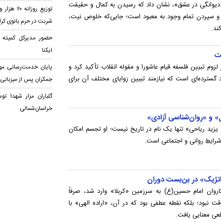
یوانگی در عشق»، نشان داد که رسیدن به کمال و حقیقت
ی و سپردن تمام وجود به معبود است؛ جایی‌که خلوص نیت،
شربت در حرم بانوی کر
ند.
حضور مدیرکل کمیته ا
ایکنا
ست
زوم تبیین فلسفه قیام عاشورا و مقوله انقلاب تأکید کرد و
پایان خدمت‌رسانی م
گسترده‌ای است که نیازمند تبیین زوایای مختلف آن برای
جمکران پس از میزبانی ا
گلباران مزار شهدا تو
خراسان‌شمالی
» و «روان‌شناسی آزادی»
ید ریاحی» تنها یک نام در تاریخ نیست؛ او تجسم امکان
رایطِ روانی و اجتماعی است.
اتژیک» در بن‌بست دوران
روان امام حسین(ع) به سرزمین «کربلا» وارد شد، صرفاً
 نبود؛ بلکه نقطه عطفی بود که در آن، «اراده الهی» با
عی معنایی یافت.