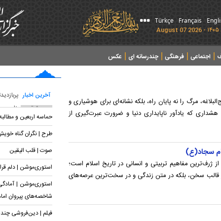
Türkçe
Français
Engl
ف
اجتماعی
فرهنگی
چندرسانه ای
عکس
آخرین اخبار
پربازدید
علی(ع) در بخش دوم خطبه ۱۸۸ نهج‌البلاغه، مرگ را نه پایان راه، بلکه نشانه‌ای برای هوشیاری و
پربحث ترین عناوین
شداری که یادآور ناپایداری دنیا و ضرورت عبرت‌گیری از
حماسه اربعین و مطالب
طرح | نگران گناه خوی
صوت | قلب الیقین
مام سجاد(ع)
از ژرف‌ترین مفاهیم تربیتی و انسانی در تاریخ اسلام است؛
استوری‌موشن | دلم قرار
ر قالب سخن، بلکه در متن زندگی و در سخت‌ترین عرصه‌های
استوری‌موشن | آمادگی 
شاخصه‌های پیروان اما
فیلم | دین‌فروشی چند