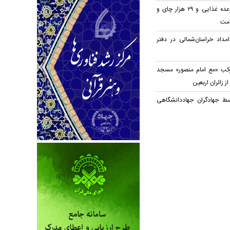
توزیع روزانه ۲۰ هزار وعده غذایی و ۲۹ هزار چای و
امت
مداد خراسان‌شمالی در دفتر
وکب «مع امام منصور» مسجد
ز زائران اربعین
سط جهادگران جهاد‌دانشگاهی