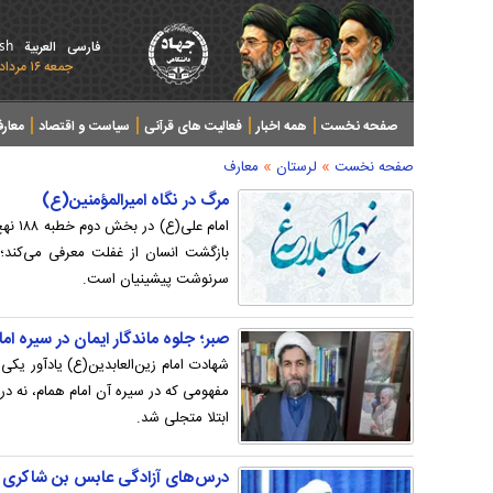
ish
فارسی
العربیة
جمعه ۱۶ مرداد ۱۴۰۵ - 2026 August 07
صفحه نخست
همه اخبار
فعالیت های قرآنی
سیاست و اقتصاد
معار
»
»
صفحه نخست
لرستان
معارف
مرگ در نگاه امیرالمؤمنین(ع)
امام 
بازگشت انسان از غفلت معرفی می‌کند؛ ه
سرنوشت پیشینیان است.
صبر؛ جلوه ماندگار ایمان در سیره ا
شهادت امام زین‌العابدین(ع) یادآور یکی 
مفهومی که در سیره آن امام همام، نه د
ابتلا متجلی شد.
درس‌های آزادگی عابس بن شاکری