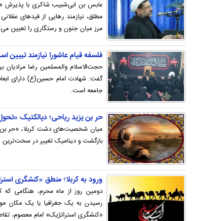
عابس بن ابی‌شبیب شاکری با پذیرش «د
مطلق، نیازمند رهایی از قیدهای عقلان
مرز میان جنون و رستگاری را تعیین می‌ک
فلسفه قیام عاشورا نیازمند تبیین ا
حجت‌الاسلام والمسلمین رضا مرادیان بر ل
گفت: شهادت امام حسین(ع) دارای ابعاد 
جامعه است.
حر بن یزید ریاحی؛ دیالکتیک «تحول
میان شخصیت‌های دشت کربلا، «حر بن یز
بازگشت و دینامیک تغییر در سخت‌ترین ش
ورود به کربلا؛ منطق «کنشگری استر
دومین روز از ماه محرم، هنگامی که کا
رسیدن به یک جغرافیا یا یک مکان موقت
«کنشگری استراتژیک» امام معصوم، تقاط