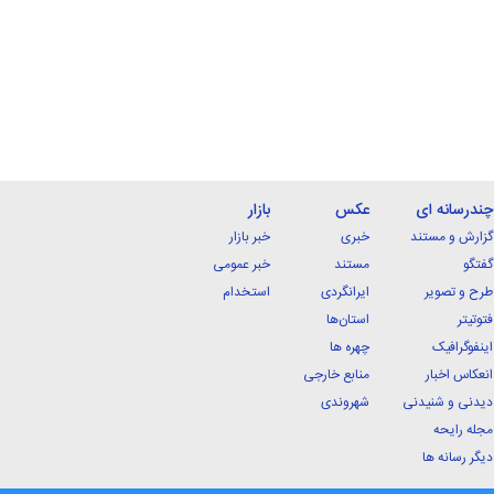
چندرسانه ای
عکس
بازار
گزارش و مستند
خبری
خبر بازار
گفتگو
مستند
خبر عمومی
طرح و تصویر
ایرانگردی
استخدام
فتوتیتر
استان‌ها
اینفوگرافیک
چهره ها
انعکاس اخبار
منابع خارجی
دیدنی و شنیدنی
شهروندی
مجله رایحه
دیگر رسانه ها