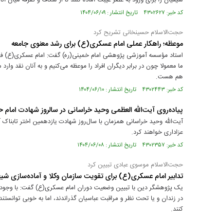
شیعیان را برای ورود به عصر غیبت آماده کنند تا از شکاف و تفرقه میان آن
کد خبر: ۴۳۰۲۶۲۷ تاریخ انتشار : ۱۴۰۴/۰۶/۰۹
حجت‌الاسلام حسینخانی تشریح کرد
موعظه؛ راهکار عملی امام عسکری(ع) برای رشد معنوی جامعه
استاد مؤسسه آموزشی پژوهشی امام خمینی(ره) گفت: امام عسکری(ع) فرمود
ما معمولا چون در برابر دیگران افراد را موعظه می‌کنیم و به آنان نقد وارد
هم هست.
کد خبر: ۴۳۰۲۴۴۳ تاریخ انتشار : ۱۴۰۴/۰۶/۱۰
پیاده‌روی آیت‌الله العظمی وحید خراسانی در سالروز شهادت ام
آیت‌الله وحید خراسانی همزمان با سال‌روز شهادت یازدهمین اختر تابناک آ
عزاداری خواهند کرد.
کد خبر: ۴۳۰۲۳۵۷ تاریخ انتشار : ۱۴۰۴/۰۶/۰۸
حجت‌‌الاسلام موسوی عبادی تبیین کرد
تدابیر امام عسکری(ع) برای تقویت سازمان وکلا و آماده‌سازی ش
یک پژوهشگر دین با تبیین وضعیت دوران امام عسکری(ع) گفت: با وجود 
در زندان و یا تحت نظر و مراقبت عباسیان گذراندند، اما به خوبی توانستن
کنند.