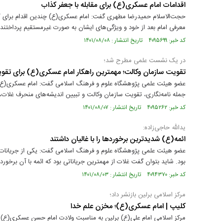
اقدامات امام عسکری(ع) برای مقابله با جعفر کذاب
حجت‌الاسلام حمیدرضا مطهری گفت: امام عسکری(ع) چندین اقدام برای کنار
معرفی امام بعد از خود و ویژگی‌های ایشان به صورت غیرمستقیم پرداختند.
کد خبر: ۴۰۹۵۶۹۹ تاریخ انتشار : ۱۴۰۱/۰۸/۰۸
در یک نشست علمی مطرح شد؛
تقویت سازمان وکالت؛ مهمترین راهکار امام عسکری(ع) برای تق
عضو هیئت علمی پژوهشگاه علوم و فرهنگ اسلامی گفت: امام عسکری(ع) د
جمله نامه‌نگاری، تقویت سازمان وکالت و تبیین اندیشه‌های منحرف غلات، زی
کد خبر: ۴۰۹۵۲۶۲ تاریخ انتشار : ۱۴۰۱/۰۸/۰۷
یدالله حاجی‌زاده:
ائمه(ع) شدیدترین برخوردها را با غالیان داشتند
عضو هیئت علمی پژوهشگاه علوم و فرهنگ اسلامی گفت: یکی از جریانات م
بود. شاید بتوان گفت غلات از مهمترین جریاناتی بود که ائمه با آن برخورد
کد خبر: ۴۰۹۴۳۷۰ تاریخ انتشار : ۱۴۰۱/۰۸/۰۳
مرکز اسلامی برلین بازنشر داد؛
کلیپ | امام عسکری(ع)؛ مخزن علم خدا
مرکز اسلامی امام علی(ع) برلین به مناسبت ولادت امام حسن عسکری(ع) ک