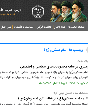
ish
فارسی
العربیة
شنبه ۱۷ مرداد ۱۴۰۵ - 2026 August 08
صفحه نخست
همه اخبار
فعالیت قرآنی
سیاست و اقتصاد
بین الملل
پرونده های خبری
برچسب ها - امام عسکری (ع)
یادداشت
رهبری در سایه محدودیت‌های سیاسی و اجتماعی
امام عسکری(ع) به عنوان یازدهمین امام شیعیان، نقشی کلیدی در حفظ و
شیعیان برای دوران غیبت ایفا کردند؛ لذا بزرگ‌ترین مهدی‌یاور و دارنده وا
کد خبر: ۴۳۰۸۱۲۷ تاریخ انتشار : ۱۴۰۴/۰۷/۰۹
حجت‌الاسلام اسدی بیان کرد:
شیوه امام عسکری(ع) در شناساندن امام زمان(عج)
استاد مؤسسه آموزشی پژوهشی امام خمینی(ره) گفت: یکی از مهم‌ترین ک