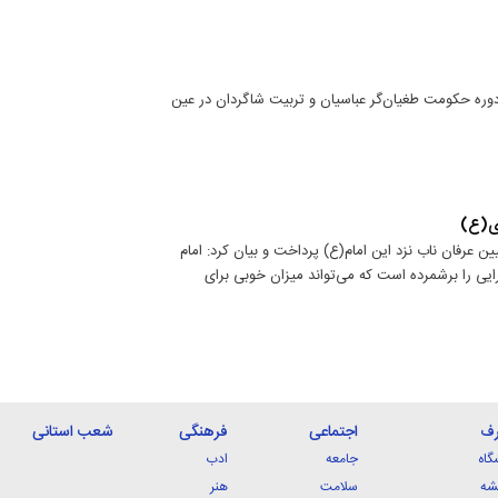
دوره حکومت طغیان‌گر عباسیان و تربیت شاگردان در عین
ری(ع)
 عرفان ناب نزد این امام(ع) پرداخت و بیان کرد: امام
یی را برشمرده است که می‌تواند میزان خوبی برای
رف
اجتماعی
فرهنگی
شعب استانی
گاه
جامعه
ادب
شه
سلامت
هنر