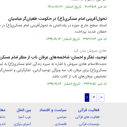
کد خبر: ۴۰۰۴۵۰۹ تاریخ انتشار : ۱۴۰۰/۰۷/۲۲
تحول‌آفرینی امام عسکری(ع) در حکومت طغیان‌گر عباسیان
استاد سطح خارج حوزه در یادداشتی به تحول‌آفرینی امام عسکری(ع) در 
خفقان شدید پرداخت.
کد خبر: ۳۹۳۷۱۷۴ تاریخ انتشار : ۱۳۹۹/۰۹/۰۴
هادی سروش بیان کرد:
توحید، تفکر و احسان؛ شاخصه‌های عرفان ناب از منظر امام عسک
حجت‌الاسلام هادی سروش با اشاره به سیره زندگی امام عسکری(ع) به تبیین
عسکری(ع) برای عرفان ناب سه ویژگی توحیدگرایی، تفکرگرایی و احسان‌گرا
تشخیص عرفان‌های ناب از کاذب باشد.
کد خبر: ۳۹۳۷۰۵۱ تاریخ انتشار : ۱۳۹۹/۰۹/۰۴
۱
۲
>
فعالیت قرآنی
سیاست و اقتصاد
بین الملل
معا
فعالیت های قرآنی
سیاسی
غرب آسیا
دانش
موسسات قرآنی
اقتصادی
آسیای مرکزی
اندی