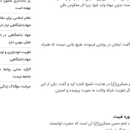
راز ماندگاری عاشورا 
ت بدون مهابا وارد شود زیرا اثر معکوس باقی
نهفته است
نظام اسلامی برای مقا
جهاددانشگاهی نیاز دار
جهاد دانشگاهی در ت
نقش مهمی دارد
گفت: ایشان در روایتی فرمودند هیچ بلایی نیست که همراه
تقویت خودباوری و توسع
جهاددانشگاهی
کارکرد سنتی روابط ع
جامعه نیست
 عسکری(ع) در هدایت تشیع اشاره کرد و گفت: یکی از این
سرشت سوگناک زندگی
یگر تقویت شبکه وکالت به صورت پیچیده و امنیتی.
وره غیبت
دامات امام حسن عسکری(ع) آن است که حضرت توانستند