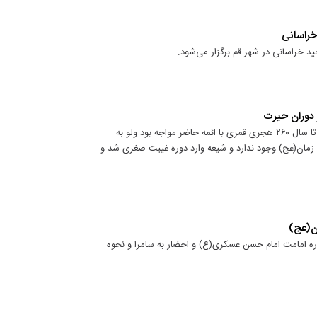
خراسانی
 خراسانی در شهر قم برگزار می‌شود.
دوران حیرت
عضو هیئت علمی مؤسسه آموزشی پژوهشی امام خمینی(ره) گفت: شیعه تا سال ۲۶۰ هجری قمری با ائمه حاضر مواجه بود ولو به
 زمان(عج) وجود ندارد و شیعه وارد دوره غیبت صغری شد و
ن(عج)
ه امامت امام حسن عسکری(ع) و احضار به سامرا و نحوه