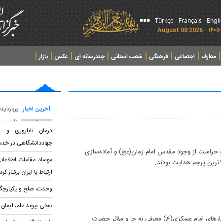
Türkçe
Français
Engl
معارف
اجتماعی
فرهنگی
شعب استانی
چندرسانه ای
عکس
بازار
آخرین اخبار
پربازدید
پربحث ترین عناوین
درمان ناباروری و س
جهاددانشگاهی در خدم
 حراست از وجود مقدس امام زمان(عج) و آماده‌سازی
موساد مقامات اطلاعا
لاترین پرچم هدایت بودند.
ارتباط با ایران برکنار کرد
وحدت، صلح و یکپارچگی
تجلی پیوند علم، ایمان
ارهای امام عسکری(ع) معرفی به جا و مؤثر حضرت