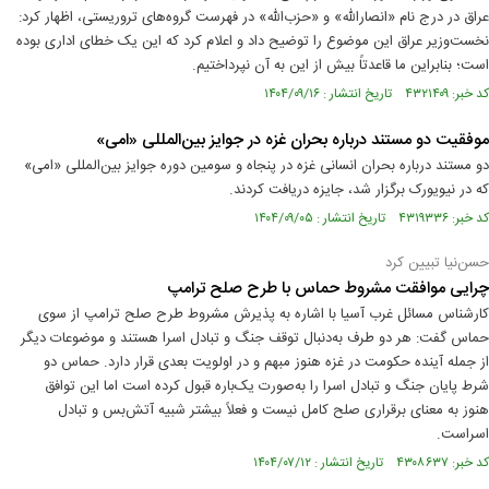
عراق در درج نام «انصارالله» و «حزب‌الله» در فهرست گروه‌های تروریستی، اظهار کرد:
نخست‌وزیر عراق این موضوع را توضیح داد و اعلام کرد که این یک خطای اداری بوده
است؛ بنابراین ما قاعدتاً بیش از این به آن نپرداختیم.
کد خبر: ۴۳۲۱۴۰۹ تاریخ انتشار : ۱۴۰۴/۰۹/۱۶
موفقیت دو مستند درباره بحران غزه در جوایز بین‌المللی «امی»
دو مستند درباره بحران انسانی غزه در پنجاه و سومین دوره جوایز بین‌المللی «امی»
که در نیویورک برگزار شد، جایزه دریافت کردند.
کد خبر: ۴۳۱۹۳۳۶ تاریخ انتشار : ۱۴۰۴/۰۹/۰۵
حسن‌نیا تبیین کرد
چرایی موافقت مشروط حماس با طرح صلح ترامپ
کارشناس مسائل غرب آسیا با اشاره به پذیرش مشروط طرح صلح ترامپ از سوی
حماس گفت: هر دو طرف به‌دنبال توقف جنگ و تبادل اسرا هستند و موضوعات دیگر
از جمله آینده حکومت در غزه هنوز مبهم و در اولویت بعدی قرار دارد. حماس دو
شرط پایان جنگ و تبادل اسرا را به‌صورت یک‌باره قبول کرده است اما این توافق
هنوز به معنای برقراری صلح کامل نیست و فعلاً بیشتر شبیه آتش‌بس و تبادل
اسراست.
کد خبر: ۴۳۰۸۶۳۷ تاریخ انتشار : ۱۴۰۴/۰۷/۱۲