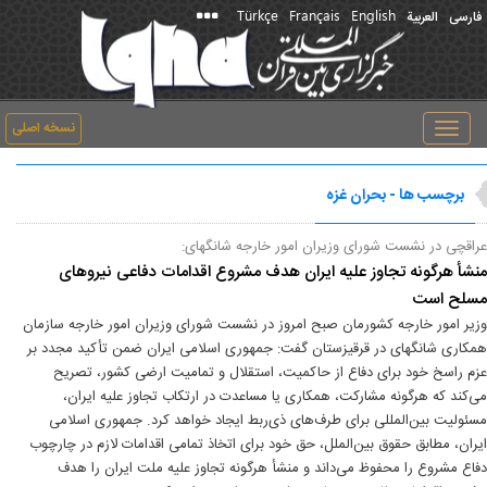
Türkçe
Français
English
فارسی
العربیة
نسخه اصلی
Toggle
navigation
برچسب ها - بحران غزه
عراقچی در نشست شورای وزیران امور خارجه شانگهای:
منشأ هرگونه تجاوز علیه ایران هدف مشروع اقدامات دفاعی نیروهای
مسلح است
وزیر امور خارجه کشورمان صبح امروز در نشست شورای وزیران امور خارجه سازمان
همکاری شانگهای در قرقیزستان گفت: جمهوری اسلامی ایران ضمن تأکید مجدد بر
عزم راسخ خود برای دفاع از حاکمیت، استقلال و تمامیت ارضی کشور، تصریح
می‌کند که هرگونه مشارکت، همکاری یا مساعدت در ارتکاب تجاوز علیه ایران،
مسئولیت بین‌المللی برای طرف‌های ذی‌ربط ایجاد خواهد کرد. جمهوری اسلامی
ایران، مطابق حقوق بین‌الملل، حق خود برای اتخاذ تمامی اقدامات لازم در چارچوب
دفاع مشروع را محفوظ می‌داند و منشأ هرگونه تجاوز علیه ملت ایران را هدف