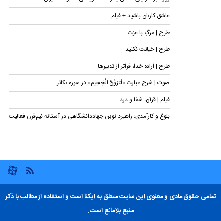
عاشق کارتان باشید + فیلم
طرح | مرگِ با عزت
طرح | خیانت نکنید
طرح | اراده خدا، فراتر از تدبیرها
صوت | شرح عبارت «لَتَرَوُنَّ الْجَحِیمَ» در سوره تکاثر
فیلم | قرآن، شفا و درد
بلوغ و کارآمدی؛ راهبرد نوین جهاددانشگاهی در آستانه نیم‌قرن فعالیت
تمامی حقوق مادی و معنوی این سایت متعلق به ایکنا است و استفاده از مطالب با ذکر
منبع بلامانع است.