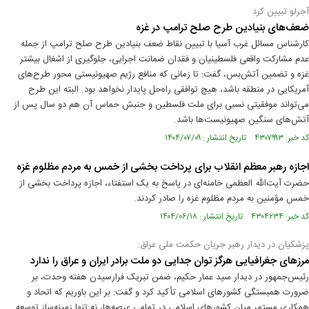
آجرلو تبیین کرد
ضعف‌های بنیادین طرح صلح ترامپ در غزه
کارشناس مسائل غرب آسیا با تبیین نقاط ضعف بنیادین طرح صلح ترامپ از جمله
عدم مشارکت واقعی فلسطینیان و فقدان ضمانت اجرایی، جلوگیری از اشغال بیشتر
غزه و تضمین آتش‌بس، گفت: تا زمانی که منافع رژیم صهیونیستی محور طرح‌های
آمریکایی در منطقه باشد، هیچ توافقی راه‌حل پایدار نخواهد بود. البته این طرح
می‌تواند موفقیتی نسبی برای ملت فلسطین و جنبش حماس آن هم دو سال پس از
آتش‌های سنگین صهیونیست‌ها باشد.
کد خبر: ۴۳۰۷۹۹۳ تاریخ انتشار : ۱۴۰۴/۰۷/۰۹
اجازه رهبر معظم انقلاب برای پرداخت بخشی از خمس به مردم مظلوم غزه
حضرت آیت‌الله العظمی خامنه‌ای در پاسخ به یک استفتاء، اجازه پرداخت بخشی از
خمس مؤمنین به مردم مظلوم غزه را صادر کردند.
کد خبر: ۴۳۰۴۲۳۴ تاریخ انتشار : ۱۴۰۴/۰۶/۱۸
پزشکیان در دیدار رهبر جریان حکمت ملی عراق:
مرزهای جغرافیایی هرگز توان جدایی دو ملت برادر ایران و عراق را ندارد
رئیس‌جمهور در دیدار سید عمار حکیم، ضمن تبریک فرارسیدن هفته وحدت، بر
ضرورت همبستگی کشورهای اسلامی تأکید کرد و گفت: بر این باوریم که اتحاد و
همکاری مستمر میان کشورهای اسلامی در تمامی عرصه‌ها، نه تنها زمینه‌ساز توسعه