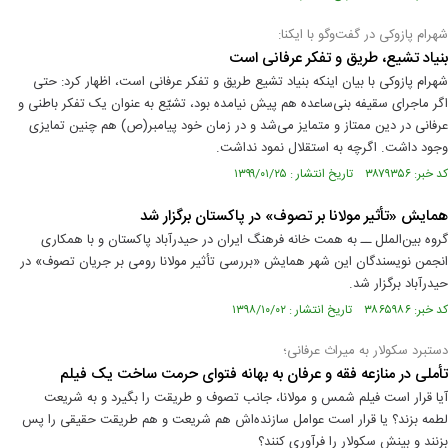
شهرام پازوکی در گفت‌وگو با ایکنا:
بنیاد تشیع، طریق و تفکر عرفانى است
شهرام پازوکی با بیان اینکه بنیاد تشیع طریق و تفکر عرفانی است، اظهار کرد: حتی
اگر ماجرای سقیفه بنی‌ساعده هم پیش نیامده بود، تشیّع به عنوان یک تفکر باطنی و
عرفانی در دین ممتاز و متمایز می‌شد و در زمان خود پیامبر(ص) هم‌ چنین تمایزى
وجود داشت. اگرچه به استقلال نمود نداشت.
کد خبر: ۳۸۷۹۳۵۶ تاریخ انتشار : ۱۳۹۹/۰۱/۲۵
همایش «تأثیر مولانا بر تصوف» در پاکستان برگزار شد
گروه بین‌الملل ــ به همت خانه فرهنگ ایران در حیدرآباد پاکستان و با همکاری
انجمن نویسندگان این شهر همایش «بررسی تأثیر مولانا رومی بر جریان تصوف» در
حیدرآباد برگزار شد.
کد خبر: ۳۸۶۵۹۸۶ تاریخ انتشار : ۱۳۹۸/۱۰/۰۲
دستبرد سکولار به میراث عرفانی؛
تأملی در منازعه فقه و عرفان به بهانه فتوای حرمت ساخت یک فیلم
آیا قرار است فیلم شمس و مولانا، جانب تصوف و طریقت را بگیرد و به شریعت
لطمه بزند؟ یا قرار است عوامل سازنده‌اش هم شریعت و هم طریقت حقیقی را پس
بزنند و بینش سکولار را فرآوری کنند؟