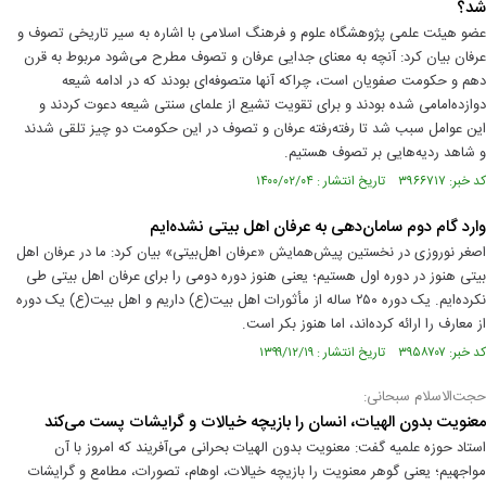
شد؟
عضو هیئت علمی پژوهشگاه علوم و فرهنگ اسلامی با اشاره به سیر تاریخی تصوف و
عرفان بیان کرد: آنچه به معنای جدایی عرفان و تصوف مطرح می‌شود مربوط به قرن
دهم و حکومت صفویان است، چراکه آنها متصوفه‌ای بودند که در ادامه شیعه
دوازده‌امامی شده بودند و برای تقویت تشیع از علمای سنتی شیعه دعوت کردند و
این عوامل سبب شد تا رفته‌رفته عرفان و تصوف در این حکومت دو چیز تلقی شدند
و شاهد ردیه‌هایی بر تصوف هستیم.
کد خبر: ۳۹۶۶۷۱۷ تاریخ انتشار : ۱۴۰۰/۰۲/۰۴
وارد گام دوم سامان‌دهی به عرفان اهل بیتی نشده‌ایم
اصغر نوروزی در نخستین پیش‌همایش «عرفان اهل‌بیتی» بیان کرد: ما در عرفان اهل
بیتی هنوز در دوره اول هستیم؛ یعنی هنوز دوره دومی را برای عرفان اهل بیتی طی
نکرده‌ایم. یک دوره ۲۵۰ ساله از مأثورات اهل بیت(ع) داریم و اهل بیت(ع) یک دوره
از معارف را ارائه کرده‌اند، اما هنوز بکر است.
کد خبر: ۳۹۵۸۷۰۷ تاریخ انتشار : ۱۳۹۹/۱۲/۱۹
حجت‌الاسلام سبحانی:
معنویت بدون الهیات، انسان را بازیچه خیالات و گرایشات پست می‌کند
استاد حوزه علمیه گفت: معنویت بدون الهیات بحرانی می‌آفریند که امروز با آن
مواجهیم؛ یعنی گوهر معنویت را بازیچه خیالات، اوهام، تصورات، مطامع و گرایشات