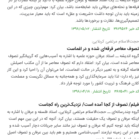
گروه اندیشه ــ یک استاد فلسفه و عرفان حوزه علمیه با تأکید بر اینکه نظارت بر کار
فرقه‌ها و نحله‌های عرفانی باید ضابطه‌مند باشد، بیان کرد: مهم‌ترین چیزی که در این
زمینه باید بدان توجه داشت «شریعت و عقل» است که باید معیار مدیریت،
تصمیم‌گیری‌ها، نظارت و برخوردها باشد.
کد خبر: ۳۸۲۹۵۲۶ تاریخ انتشار : ۱۳۹۸/۰۵/۰۲
حجت‌الاسلام مرتضی کربلایی:
تصوف معاصر فرقه‌ای شده و در اغماست
گروه اندیشه ــ استاد عرفان حوزه علمیه با اشاره به آسیب‌هایی که گریبانگیر تصوف
معاصر شده است، بیان کرد: اعتقاد دارم که تصوف معاصر ما از آن مکتب اصیلش
فاصله گرفته و به تعبیر دیگر در حالت اغماست، اما می‌توان آن را احیا کرد و این کار
نیز راه دارد؛ لذا باید سرمایه‌گذاری کرد و همه‌جانبه به مسائل نگریست و مصلحت
کلان فرهنگ و تربیت کشور را مورد توجه قرار داد.
کد خبر: ۳۸۲۵۰۴۱ تاریخ انتشار : ۱۳۹۸/۰۴/۱۸
فیلم/ تصوف از کجا آمده است/ نزدیک‌ترین راه کجاست
گروه چندرسانه‌ای ــ حجت‌الاسلام مرتضی کربلایی، استاد فلسفه و عرفان با اشاره به
اینکه عرفان و تصوف یک حقیقت هستند، بیان کرد: آنچه که در این بین مهم است
اینکه باید توجه کنیم که عرفان و تصوف نیز مانند سایر جریانات دچار آسیب‌ شده و
هم در این زمینه نیازمند آسیب‌شناسی هستیم و هم باید بین عرفان و تصوف اصیل