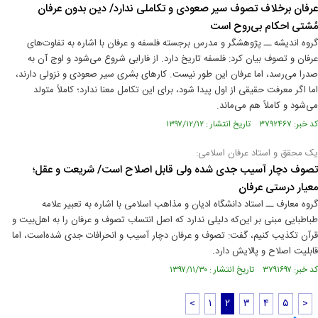
عرفان برخلاف تصوف سیر صعودی و تکاملی ندارد/ دین بدون عرفان
مُشتی احکام بی‌روح است
گروه اندیشه ــ پژوهشگر و مدرس برجسته فلسفه و عرفان با اشاره به تفاوت‌های
عرفان و تصوف بیان کرد: فلسفه تاریخ دارد. از فارابی شروع می‌شود و اوج آن به
صدرا می‌رسد، اما عرفان این طور نیست. کارهای بشری سیر صعودی و نزولی دارند،
اما اگر معرفت حقیقی از اول پیدا شود، برای این تکامل معنا ندارد؛ کاملاً متولد
می‌شود و کاملاً هم می‌ماند.
کد خبر: ۳۷۹۲۴۶۷ تاریخ انتشار : ۱۳۹۷/۱۲/۱۲
یک محقق و استاد عرفان اسلامی:
تصوف دچار آسیب جدی شده ولی قابل اصلاح است/ شریعت و عقل؛
معیار درستی عرفان
گروه معارف ــ استاد دانشگاه ادیان و مذاهب اسلامی با اشاره به تعبیر علامه
طباطبایی مبنی بر این‌که دلیلی ندارد که اصل انتساب تصوف و عرفان را به اهل‌بیت و
قرآن تکذیب کنیم، گفت: تصوف و عرفان دچار آسیب و انحرافات جدی شده‌است، اما
قابلیت اصلاح و پالایش دارد.
کد خبر: ۳۷۹۱۶۹۷ تاریخ انتشار : ۱۳۹۷/۱۱/۳۰
<
۱
۲
۳
۴
۵
>