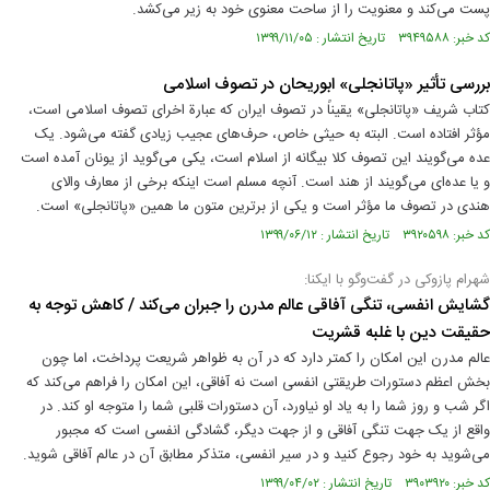
پست می‌کند و معنویت را از ساحت معنوی خود به زیر می‌کشد.
کد خبر: ۳۹۴۹۵۸۸ تاریخ انتشار : ۱۳۹۹/۱۱/۰۵
بررسی تأثیر «پاتانجلی» ابوریحان در تصوف اسلامی
کتاب شریف «پاتانجلی» یقیناً در تصوف ایران که عبارة اخرای تصوف اسلامی است،
مؤثر افتاده است. البته به حیثی خاص، حرف‌های عجیب زیادی گفته می‌شود. یک
عده می‌گویند این تصوف کلا بیگانه از اسلام است، یکی می‌گوید از یونان آمده است
و یا عده‌ای می‌گویند از هند است. آنچه مسلم است اینکه برخی از معارف والای
هندی در تصوف ما مؤثر است و یکی از برترین متون ما همین «پاتانجلی» است.
کد خبر: ۳۹۲۰۵۹۸ تاریخ انتشار : ۱۳۹۹/۰۶/۱۲
شهرام پازوکی در گفت‌وگو با ایکنا:
گشایش انفسی، تنگی آفاقی عالم مدرن را جبران می‌کند / کاهش توجه به
حقیقت دین با غلبه قشريت
عالم مدرن این امکان را کمتر دارد که در آن به ظواهر شریعت پرداخت، اما چون
بخش اعظم دستورات طریقتی انفسى است نه آفاقى، این امکان را فراهم می‌کند که
اگر شب و روز شما را به یاد او نیاورد، آن دستورات قلبى شما را متوجه او کند. در
واقع از یک جهت تنگى آفاقى و از جهت دیگر، گشادگى انفسى است که مجبور
می‌شوید به خود رجوع کنید و در سیر انفسى، متذکر مطابق آن در عالم آفاقى شوید.
کد خبر: ۳۹۰۳۹۲۰ تاریخ انتشار : ۱۳۹۹/۰۴/۰۲