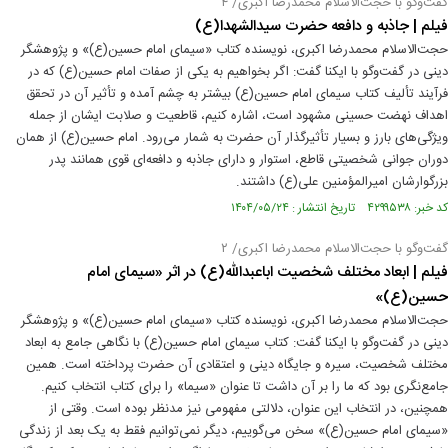
گفت‌و‌گو با حجت‌الاسلام محمدرضا اکبری/ ۴
فیلم | جاذبه و دافعه حضرت سیدالشهدا(ع)
حجت‌الاسلام محمدرضا اکبری، نویسنده کتاب «سیمای امام حسین(ع)» و پژوهشگر
دینی در گفت‌وگو با ایکنا گفت: اگر بخواهیم به یکی از صفات امام حسین(ع) که در
فرآیند تألیف کتاب سیمای امام حسین(ع) بیشتر به چشم آمده و تأثیر آن در تحقق
اهداف نهضت حسینی مشهود است، اشاره کنیم، قاطعیت و صلابت ایشان از جمله
ویژگی‌های بارز و بسیار تأثیرگذار آن حضرت به شمار می‌رود. امام حسین(ع) از همان
دوران جوانی شخصیتی قاطع، استوار و دارای جاذبه و دافعه‌ای قوی همانند پدر
بزرگوارشان امیرالمؤمنین علی(ع) داشتند.
کد خبر: ۴۲۹۹۵۳۸ تاریخ انتشار : ۱۴۰۴/۰۵/۲۴
گفت‌و‌گو با حجت‌الاسلام محمدرضا اکبری/ ۲
فیلم | ابعاد مختلف شخصیت اباعبدالله(ع) در اثر «سیمای امام
حسین(ع)»
حجت‌الاسلام محمدرضا اکبری، نویسنده کتاب «سیمای امام حسین(ع)» و پژوهشگر
دینی در گفت‌وگو با ایکنا گفت: کتاب سیمای امام حسین(ع) با نگاهی جامع به ابعاد
مختلف شخصیت، سیره و جایگاه دینی و اعتقادی آن حضرت پرداخته است. همین
جامع‌نگری بود که ما را بر آن داشت تا عنوان «سیما» را برای کتاب انتخاب کنیم.
همچنین، در انتخاب این عنوان، دلالتی مفهومی نیز مدنظر بوده است. وقتی از
«سیمای امام حسین(ع)» سخن می‌گوییم، دیگر نمی‌توانیم فقط به یک بعد از زندگی