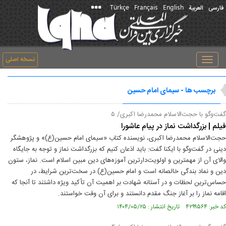
Türkçe
Français
English
فارسی
العربیة
نسخه اصلی
Toggle
navigation
برچسب ها - سیمای امام حسین
گفت‌و‌گو با حجت‌الاسلام محمدرضا اکبری/ ۵
فیلم | بزرگداشت نماز در پیام عاشورا
حجت‌الاسلام محمدرضا اکبری، نویسنده کتاب «سیمای امام حسین(ع)» و پژوهشگر
دینی در گفت‌وگو با ایکنا گفت: باید اذعان کنیم که بزرگداشت نماز و توجه به جایگاه
والای آن از مهمترین و اولویت‌دارترین آموزه‌های دین مبین اسلام است. نماز، ستون
دین و نماد بندگی خالصانه است و امام حسین(ع) در سخت‌ترین شرایط، در
حساس‌ترین لحظات و در آستانه‌ شهادت بر اهمیت آن تأکید ویژه داشتند تا آنجا که
اقامه نماز را بر آغاز جنگ مقدم دانستند و برای آن وقت خواستند.
کد خبر: ۴۲۹۹۵۶۴ تاریخ انتشار : ۱۴۰۴/۰۵/۲۵