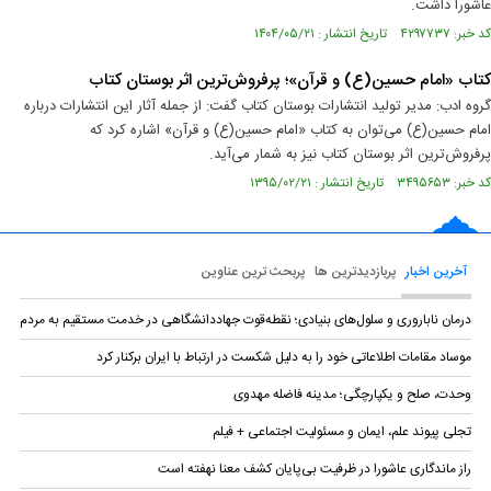
عاشورا داشت.
کد خبر: ۴۲۹۷۷۳۷ تاریخ انتشار : ۱۴۰۴/۰۵/۲۱
کتاب «امام حسین(ع) و قرآن»؛ پرفروش‌ترین اثر بوستان کتاب
گروه ادب: مدیر تولید انتشارات بوستان کتاب گفت: از جمله آثار این انتشارات درباره
امام حسین(ع) می‌توان به کتاب «امام حسین(ع) و قرآن» اشاره کرد که
پرفروش‌ترین اثر بوستان کتاب نیز به شمار می‌آید.
کد خبر: ۳۴۹۵۶۵۳ تاریخ انتشار : ۱۳۹۵/۰۲/۲۱
آخرین اخبار
پربازدیدترین ها
پربحث ترین عناوین
درمان ناباروری و سلول‌های بنیادی؛ نقطه‌قوت جهاددانشگاهی در خدمت مستقیم به مردم
موساد مقامات اطلاعاتی خود را به دلیل شکست در ارتباط با ایران برکنار کرد
وحدت، صلح و یکپارچگی؛ مدینه فاضله مهدوی
تجلی پیوند علم، ایمان و مسئولیت اجتماعی + فیلم
راز ماندگاری عاشورا در ظرفیت بی‌پایان کشف معنا نهفته است