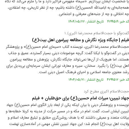
یا شخصیت ایشان بپردازیم. «سیما» مفهومی فراگیر دارد و ما را ملزم می‌کند که نگاه
همه‌جانبه‌ای به اباعبدالله الحسین(ع) داشته باشیم؛ چه از نظر تاریخی، چه اعتقادی،
چه اخلاقی و چه از جنبه‌های معرفتی و اجتماعی.
کد خبر: ۴۲۹۹۵۱۹ تاریخ انتشار : ۱۴۰۴/۰۵/۲۲
گفت‌و‌گو با حجت‌الاسلام محمدرضا اکبری/ ۱
فیلم | جایگاه ویژه نگارش و مطالعه پیرامون اهل ‌بیت(ع)
حجت‌الاسلام محمدرضا اکبری، نویسنده کتاب «سیمای امام حسین(ع)» و پژوهشگر
دینی در گفت‌وگو با ایکنا گفت: گرچه موضوعات دینی بسیار گسترده، عمیق و جذاب‌
هستند، اما هیچ‌یک از آن‌ها نمی‌تواند جایگاه نگارش، پژوهش و مطالعه پیرامون
اهل ‌بیت(ع) را بگیرد. سخنان، سیره و معارف نورانی ایشان سرمایه‌ای بی‌بدیل برای
رشد معنوی جامعه اسلامی و احیای فرهنگ اصیل دینی است.
کد خبر: ۴۲۹۹۵۱۲ تاریخ انتشار : ۱۴۰۴/۰۵/۲۱
حجت‌الاسلام اکبری مطرح کرد
جهاد تبیین؛ میراث امام حسین(ع) برای حق‌طلبان + فیلم
نویسنده و پژوهشگر دینی با بیان اینکه یکی از ابعاد بارز الگوی امام حسین(ع) جهاد
تبیین ایشان است، گفت: امام در مکه و در مسیر حرکت از مدینه به کربلا خطابه‌ها و
بیانات متعدد و عمیقی داشتند که با هدف روشن‌گری حقایق و تبلیغ معارف اسلام و
ولایت اهل بیت(ع) انجام شد؛ این جهاد تبیین نقش مهمی در آماده‌سازی نهضت