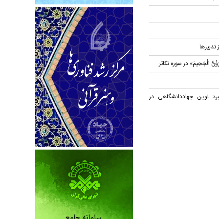
ز تدبیرها
نَّ الْجَحِیمَ» در سوره تکاثر
برد نوین جهاددانشگاهی در