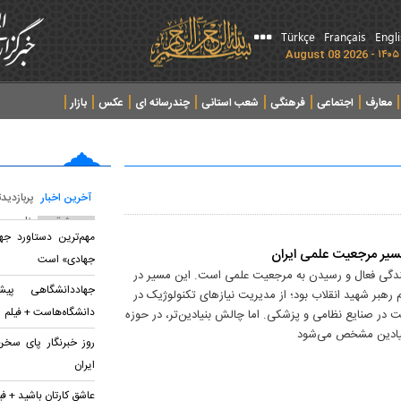
Türkçe
Français
Engl
معارف
اجتماعی
فرهنگی
شعب استانی
چندرسانه ای
عکس
بازار
آخرین اخبار
پربازدید
پربحث ترین عناوین
مهم‌ترین دستاورد جه
سیر مرجعیت علمی ایران
جهادی» است
‌کنندگی فعال و رسیدن به مرجعیت علمی است. این مسیر در
جهاددانشگاهی پی
رهبر شهید انقلاب بود؛ از مدیریت نیازهای تکنولوژیک در
دانشگاه‌هاست + فیلم
 در صنایع نظامی و پزشکی. اما چالش بنیادین‌تر، در حوزه
بنیادین مشخص می‌شود
روز خبرنگار پای سخن
ایران
عاشق کارتان باشید + فی