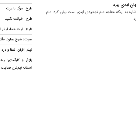
ان ابدی ببرد
طرح | مرگِ با عزت
اره به اینکه معلوم علم توحیدی ابدی است بیان کرد: علم
د.
طرح | خیانت نکنید
طرح | اراده خدا، فراتر ا
صوت | شرح عبارت «لَتَرَوُ
فیلم | قرآن، شفا و درد
بلوغ و کارآمدی؛ راه
آستانه نیم‌قرن فعالیت