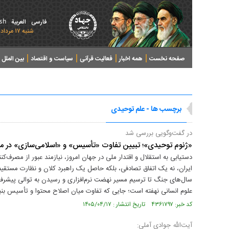
ish
فارسی
العربیة
شنبه ۱۷ مرداد ۱۴۰۵ - 2026 August 08
صفحه نخست
همه اخبار
فعالیت قرآنی
سیاست و اقتصاد
بین الملل
پرونده های خبری
برچسب ها - علم توحیدی
در گفت‌وگویی بررسی شد
«ژنوم توحیدی»؛ تبیین تفاوت «تأسیس» و «اسلامی‌سازی» در م
دستیابی به استقلال و اقتدار ملی در جهان امروز، نیازمند عبور از مصرف
ایران، نه یک اتفاق تصادفی، بلکه حاصل یک راهبرد کلان و نظارت مستقیم 
سال‌های جنگ تا ترسیم مسیر نهضت نرم‌افزاری و رسیدن به توالی پیشرفت
علوم انسانی نهفته است؛ جایی که تفاوت میان اصلاح محتوا و تأسیس 
کد خبر: ۴۳۶۱۷۹۷ تاریخ انتشار : ۱۴۰۵/۰۴/۱۷
آیت‌الله جوادی آملی: