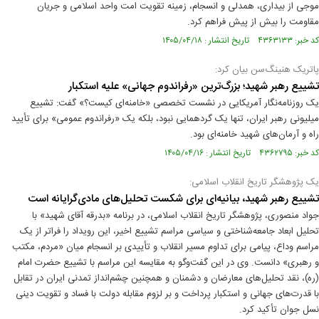
موجی از بیداری، همدلی و انسجام، زمینه تقویت امت واحد اسلامی و جریان
مقاومت را بیش از پیش فراهم کرد.
کد خبر: ۴۳۶۳۱۳۳ تاریخ انتشار : ۱۴۰۵/۰۴/۱۸
پاتریک هنینگ‌سن بیان کرد:
تشییع رهبر شهید؛ بزرگ‌ترین «رفراندوم جهانی» علیه استکبار
یک روزنامه‌نگار آمریکایی در نشست تخصصی «خامنه‌ای کیست؟» گفت: تشییع
میلیونی رهبر ایران، تنها یک گردهمایی نبود، بلکه یک «رفراندوم عمومی» برای تأیید
راه و آرمان‌های شهید خامنه‌ای بود.
کد خبر: ۴۳۶۲۷۹۵ تاریخ انتشار : ۱۴۰۵/۰۴/۱۶
یک پژوهشگر تاریخ انقلاب اسلامی:
تشییع رهبر شهید، بیانیه‌ای برای شکست تحلیل‌های مادی‌گرایانه است
جواد منصوری، پژوهشگر تاریخ انقلاب اسلامی، در برنامه «بدرقه آقای شهید» با
تحلیل ابعاد جامعه‌شناختی و سیاسی مراسم تشییع اخیر، این رویداد را فراتر از یک
مراسم وداع، پیامی برای تداوم مسیر انقلاب و تأییدی بر انسجام میان «مردم، مکتب
و رهبری» دانست. وی در این گفت‌وگو به مقایسه این مراسم با تشییع حضرت امام
(ره)، نقد تحلیل‌های معارضان و دشمنان و همچنین چشم‌انداز تمدنی ایران در تقابل
با قدرت‌های جهانی و استکبار پرداخت و بر لزوم مقابله دولت با فساد و تقویت دینی
نسل جوان تأکید کرد.