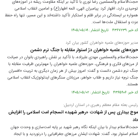
حجت‌الاسلام والمسلمین رضا نوری با تأکید بر اینکه مقاومت ریشه در آموزه‌های
توحیدی دارد، اظهار کرد: پیامبران الهی، ائمه اطهار(ع) و امامین انقلاب اسلامی
همواره بر ایستادگی در برابر ظلم و استکبار تأکید داشته‌اند و این مسیر، تنها راه حفظ
عزت و استقلال ملت‌ها است.
کد خبر: ۴۳۶۷۲۳۹ تاریخ انتشار : ۱۴۰۵/۰۵/۰۹
مدیر حوزه‌های علمیه خواهران کشور بیان کرد
حوزه‌های علمیه خواهران دژ استوار مقابله با جنگ نرم دشمن
حجت‌الاسلام والمسلمین مهدی علیزاده، با تأکید بر نقش راهبردی بانوان در صیانت
از مرز‌های فکری و فرهنگی، حوزه‌های علمیه خواهران را مهم‌ترین ظرفیت مقابله با
جنگ نرم دشمن دانست و گفت: امروز بیش از هر زمان دیگری به تربیت «افسران
جنگ نرم» نیاز داریم و طلاب خواهر، مرزبانان سنگر‌های ایدئولوژیک انقلاب اسلامی
هستند.
کد خبر: ۴۳۶۵۹۰۶ تاریخ انتشار : ۱۴۰۵/۰۵/۰۲
رئیس بعثه مقام معظم رهبری در استان اردبیل:
موج بیداری پس از شهادت «رهبر شهید» انسجام امت اسلامی را افزایش
داد
حجت‌الاسلام بیدار با بیان اینکه نگاه رهبر شهید بر پایه امت‌سازی و وحدت جهان
اسلام استوار بود، گفت: شهادت ایشان مرز‌های جغرافیایی را درنوردید و با ایجاد