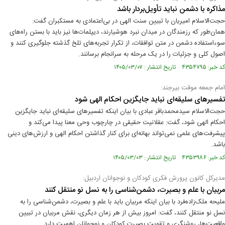
مذاکره با دشمن نباید تأویل‌بردار باشد
حجت‌الاسلام امیریان با تبیین سنت الهی در بی‌اعتمادی به مستکبران گفت:
همان‌طور که رزمندگان در میدان نبرد هوشیارند، دیپلمات‌ها نیز باید با بستن راه‌های
سوءاستفاده دشمن در متن توافقات، از تکرار تجربه‌های تلخ گذشته جلوگیری کنند و
اصول کلی و جزئیات را در یک مرحله به سرانجام برسانند.
کد خبر: ۴۳۵۴۷۹۵ تاریخ انتشار : ۱۴۰۵/۰۳/۰۷
امام جمعه موقت بیرجند:
تفسیرهای سلیقه‌ای نباید جایگزین احکام الهی شود
حجت‌الاسلام سیدمحمدباقر عبادی با بیان اینکه تفسیرهای سلیقه‌ای نباید جایگزین
احکام الهی شود، گفت: عقلانیت حقیقی در چارچوب وحی معنا پیدا می‌کند و
پیشرفت‌های علمی نمی‌تواند بهانه‌ای برای کنار گذاشتن احکام الهی و ارزش‌های دینی
باشد.
کد خبر: ۴۳۵۳۹۸۶ تاریخ انتشار : ۱۴۰۵/۰۳/۰۳
مدیرکل کانون پرورش فکری کودکان و نوجوانان اردبیل:
مربیان با علم و بصیرت، دشمن‌شناسی را به نسل نو منتقل کنند
ملیحه ملک‌زاده‌فرد با بیان اینکه مربیان باید با علم و بصیرت، دشمن‌شناسی را به
نسل نو منتقل کنند، گفت: امروز بیش از هر زمان دیگری، نقش مربیان در تبیین
واقعیت‌ها، روشنگری و تقویت بصیرت کودکان و نوجوانان اهمیت دارد.