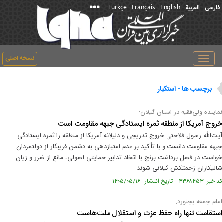
Türkçe
Français
English
فارسی
العربیة
نسخه اصلی
Toggle
navigation
برچسب ها - استکبار
نماینده ولی‌فقیه در استان گیلان:
خروج آمریکا از منطقه ثمره ایستادگی جبهه مقاومت است
آیت‌الله رسول فلاحتی خروج تدریجی و ذلیلانه آمریکا از منطقه را ثمره ایستادگی
جبهه مقاومت دانست و با تأکید بر عدم امتیازدهی به دشمن فریبکار از دولتمردان
خواست در فصل برداشت برنج با اتخاذ تدابیر حمایتی اصولی، مانع از ضرر و زیان
شالیکاران زحمتکش گیلانی شوند.
کد خبر: ۴۳۶۸۴۵۳ تاریخ انتشار : ۱۴۰۵/۰۵/۱۶
امام جمعه بجنورد:
استقامت تنها راه حفظ عزت و استقلال ملت‌هاست