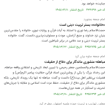
جنایت» خواهد بود.
کد خبر: ۴۳۶۱۶۹۸ تاریخ انتشار : ۱۴۰۵/۰۴/۱۱
امام جمعه بجنورد:
«خانواده» بستر تربیت دینی است
حجت‌الاسلام رضا نوری با استناد به آیات قرآن و روایات نبوی، خانواده را مقدس‌ترین
بنیان نزد خداوند و منبع آرامش، مودت و مسئولیت‌پذیری دانست، گفت: خانواده
بستر تربیت دینی و سد دفاعی در برابر شیاطین است.
کد خبر: ۴۳۵۷۷۶۵ تاریخ انتشار : ۱۴۰۵/۰۳/۲۲
امام جمعه ساوه بیان کرد
مباهله؛ منشوری ماندگار برای دفاع از حقیقت
حجت‌الاسلام والمسلمین جعفر رحیمی با تبیین ابعاد تاریخی و اعتقادی واقعه مباهله،
این رخداد بزرگ را یکی از روشن‌ترین اسناد قرآنی حقانیت پیامبر اکرم(ص) و
فضیلت بی‌نظیر اهل‌ بیت(ع) دانست و گفت: مباهله نه تنها یک رویداد تاریخی، بلکه
منشوری ماندگار برای دفاع از حقیقت، حفظ عزت امت اسلامی و مقابله با جریان‌های
تحریف و استکبار در همه دوران‌هاست.
کد خبر: ۴۳۵۷۳۹۴ تاریخ انتشار : ۱۴۰۵/۰۳/۲۰
معاون تهذیب و تربیت حوزه‌ علمیه اصفهان مطرح کرد