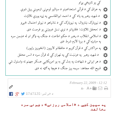
کې یو تاریخي پړاو
په عراق کې د قرآني استعدادونو د سیالیو لومړنۍ ازموینې پیل شوې
د شهید رهبر په یاد کې د احمد ابوالقاسمي په زړه پورې تلاؤت
د نیویارک ښاروال: په نیویارک کې د نتانیاهو د نیولو احتمال څېړو
د ؛محفل تلاؤت؛ دقاریانو د نوي نسل دروزنې یو فرصت دی
د اسلامی انقلاب د رهبر د حکم اطاعت د جنګ په ډګر او له دښمن سره
په مبارزه کې د بریا لازم شرط دی
په مراکش کې د قرآن کریم د حافظانو لاریون (انځوریز راپور)
د شهید رهبر په درنښت کې په تهران کې له قرآن سره د انس محفل
د هر ایرانی د شهادت په بدل کې به یو امریکایي عسکر جهنم ته واستول شي
ذبیح الله مجاهد: سیمه ییز جنګ د هیچا په ګټه نه دی
12:12 - February 22, 2009
د خبر لمبر:
1747128
په سپين كښې د «اسلامی روزنې» د ښونې سره
مخالفت