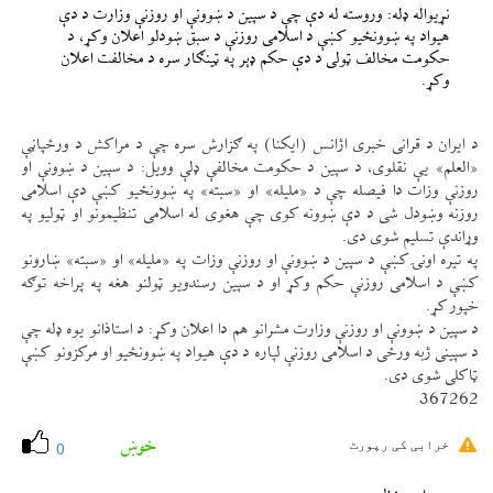
نړيواله ډله: وروسته له دې چې د سپين د ښوونې او روزنې وزارت د دې
هيواد په ښوونځيو كښې د اسلامی روزنې د سبق ښودلو اعلان وكړ، د
حكومت مخالف ټولی د دې حكم ډېر په ټينګار سره د مخالفت اعلان
وكړ.
د ايران د قرانی خبری اژانس (ايكنا) په ګزارش سره چې د مراكش د ورځپاڼې
«العلم» یې نقلوی، د سپين د حكومت مخالفې ډلې وويل: د سپين د ښوونې او
روزنې وزات دا فيصله چې د «مليله» او «سبته» په ښوونځيو كښې دې اسلامی
روزنه وښودل شی د دې ښوونه كوی چې هغوی له اسلامی تنظيمونو او ټوليو په
وړاندې تسليم شوی دی.
په تيره اونۍ كښې د سپين د ښوونې او روزنې وزات په «مليله» او «سبته» ښارونو
كښې د اسلامی روزنې حكم وكړ او د سپين رسندويو ټولنو هغه په پراخه توګه
خپور كړ.
د سپين د ښوونې او روزنې وزارت مشرانو هم دا اعلان وكړ: د استاذانو يوه ډله چې
د سپينی ژبه ورځی د اسلامی روزنې لپاره د دې هيواد په ښوونځيو او مركزونو كښې
ټاكلی شوی دی.
367262
خوښ
خرابی کی رپورٹ
0