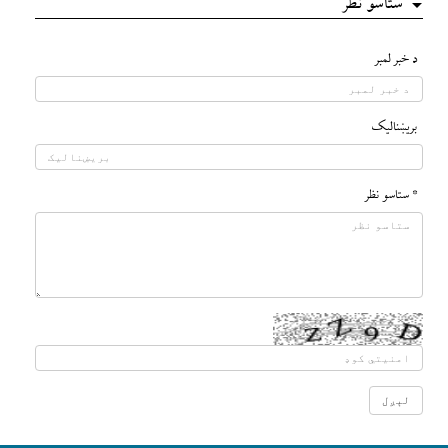
ستاسو نظر
د خبر لمبر
بريښناليک
* ستاسو نظر