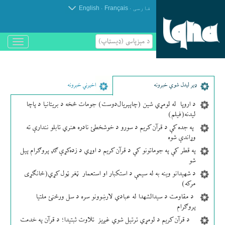
.
.
فارسی
Français
English
د مېزپاسى (ډیسټاپ)
باز
و
بسته
کردن
منو
ډير لیدل شوي خبرونه
اخیرني خبرونه
د اروپا له لومړي شین (چاپېریال‌دوست) جومات څخه د بریتانیا د پاچا
لیدنه(فیلم)
په جده کې د قرآن کریم د سورو د خوشخطئ نادره هنري تابلو نندارې ته
وړاندې شوه
په قطر کې په جوماتونو کې د قرآن کریم د اوړي د زده‌کړې ګډ پروګرام پیل
شو
د شهیدانو وینه به له سیمې د استکبار او استعمار ټغر ټول کړي(ځانګړی
مرکه)
د مقاومت د سیدالشهدا له عبادي لارښوونو سره د سل ورځنئ ملتیا
پروګرام
د قرآن کریم د لومړي ترتیل شوي غږیز تلاوت ثبتیدا؛ د قرآن په خدمت