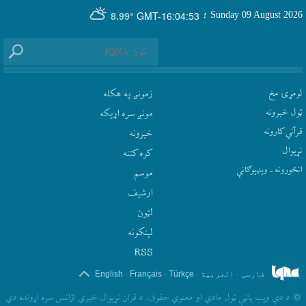
GMT-16:04:53
Sunday 09 August 2026
؛
8.99°
لومړۍ مخ
زمونږ په هکله
ټول خبرونه
مونږ سره اړيکه
قرآني کارونه
‫خبرونه
نړيوال
کره کتنه
انځورونه ـ ویډیوګانې
موسم
ارشيف
لټون
لينکونه
RSS
.
.
.
.
فارسی
العربیة
Türkçe
Français
English
©
د دې ويب پاڼې ټول مادي او معنوي حقوق، د قران نړيوال خبري اژانس سره اړونده دي