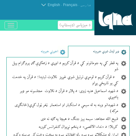
.
.
فارسی
Français
English
د مېزپاسى (ډیسټاپ)
باز
و
بسته
کردن
منو
ډير لیدل شوي خبرونه
اخیرني خبرونه
په قطر کې په جوماتونو کې د قرآن کریم د اوړي د زده‌کړې ګډ پروګرام پیل
شو
د قرآن کریم د لومړي ترتیل شوي غږیز تلاوت ثبتیدا؛ د قرآن په خدمت
کې یو تاریخي پړاو
د شهید اسماعیل هنیه زوی: د پلار د قرآن د تلاوت مجلسونه مو ډېر
یادیږي
د شهیدانو وینه به له سیمې د استکبار او استعمار ټغر ټول کړي(ځانګړی
مرکه)
ذبیح الله مجاهد: سیمه ییز جنګ د هیچا په ګټه نه دی
کربلا؛ د «نداء الاقصی» د پنځم نړیوال کنفرانس کوربه
ایران له مشکلاتو سره سره ،له افغانانو سره په سخت وخت کې مرسته وکړه