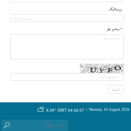
بريښناليک
* ستاسو نظر
GMT-04:42:07
Monday 10 August 2026
؛
8.99°