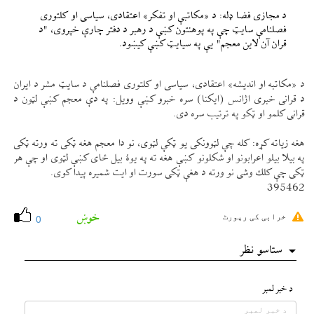
د مجازی فضا ډله: د «مكاتبې او تفكر» اعتقادی، سياسی او كلتوری
فصلنامې سایټ چې په پوهنتون كښې د رهبر د دفتر چارې خپروی، "د
قران آن لاين معجم" یې په سيایټ كښې كیښود.
د «مكاتبه او انديشه» اعتقادی، سياسی او كلتوری فصلنامې د سایټ مشر د ايران
د قرانی خبری اژانس (ايكنا) سره خبرو كښې وويل: په دې معجم كښې لټون د
قرانی كلمو او ټكو په ترتيب سره دی.
هغه زياته كړه: كله چې لټوونكی يو ټكې لټوی، نو دا معجم هغه ټكی ته ورته ټكی
په بيلا بيلو اعرابونو او شكلونو كښې هغه ته په يوۀ بيل ځای كښې لټوی او چې هر
ټكی چې كلك وشی نو ورته د هغې ټكی سورت او ايت شميره پيدا كوی.
395462
خوښ
خرابی کی رپورٹ
0
ستاسو نظر
د خبر لمبر