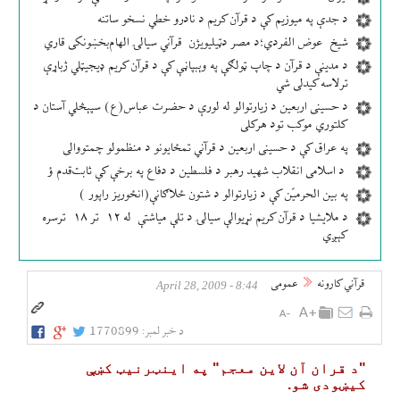
د جدې په میوزیم کې د قرآن کریم د نادرو خطي نسخو ساتنه
شیخ عوض الفردي؛د مصر دټيلیویژن قرآني سیالۍ الهام‌بخښونکی قاري
د مدینې د قرآن د چاپ ټولګې په وېبپاڼې کې د قرآن کریم ډیجیټلي ژباړې
ترلاسه کیدلی شي
د حسینی اربعین د زیارتوالو له لورې د حضرت عباس(ع) سپېڅلي آستان د
کلتوري موکب تود هرکلی
په عراق کې د حسینی اربعین د قرآني تمځایونو د منظمولو چمتووالی
د اسلامی انقلاب شهید رهبر د فلسطین د دفاع په برخې کې ثابت‌قدم ؤ
په بین الحرمیّن کې د زیارتوالو د شتون ځلاګانې(انځوریز راپور )
د ملایشیا د قرآن کریم نړیوالې سیالۍ د تلې میاشتې له ۱۲ تر ۱۸ ترسره
کېږي
قرآني کارونه
عمومی
8:44 - April 28, 2009
د خبر لمبر:
1770899
"د قران آن لاين معجم" په اينټرنیټ كښې
كیښودی شو.