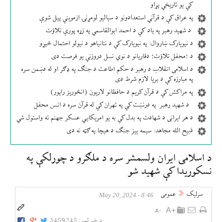
کې یو تاریخي پړاو
په عراق کې د قرآني استعدادونو د سیالیو لومړنۍ ازموینې پیل شوې
د شهید رهبر په یاد کې د احمد ابوالقاسمي په زړه پورې تلاؤت
د نیویارک ښاروال: په نیویارک کې د نتانیاهو د نیولو احتمال څېړو
د ؛محفل تلاؤت؛ دقاریانو د نوي نسل دروزنې یو فرصت دی
د اسلامی انقلاب د رهبر د حکم اطاعت د جنګ په ډګر او له دښمن سره
په مبارزه کې د بریا لازم شرط دی
په مراکش کې د قرآن کریم د حافظانو لاریون (انځوریز راپور)
د شهید رهبر په درنښت کې په تهران کې له قرآن سره د انس محفل
د هر ایرانی د شهادت په بدل کې به یو امریکایي عسکر جهنم ته واستول شي
ذبیح الله مجاهد: سیمه ییز جنګ د هیچا په ګټه نه دی
د اسلامی ایران ولسمشر سره د ملګرو د چورلکې په
نسکوریدا کې شهید شو
سرلیک
عمومی
8:46 - May 20, 2024
د خبر لمبر:
3489245