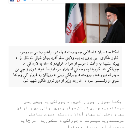
ایکنا – د ایران د اسلامی جمهوریت د ولمشر ابراهیم ریئسی او ورسره
څلور ملګری چې پرون په یوه ولایتي سفر آذربایجان شرقي ته تللی ؤ ،د
بیرته ستنیدا په وخت د موسم او هوا د خرابیدو له امله په لاره کې د
چورلکې دنسکوریدا په وجه ئې له راډار سره ارتباط غوڅ شوی ؤ چې نن
سهار له ډیرو هڅو وروسته د چورلکې ټوټې د ورزقان په غرونو کې وموندل
شوې او ولسمشر سره د خارجه وزیر او دوو نورو ملګرو شهید شو.
ایکنانیوز راپور راکوي، د چورلکې په پيښې پسې
مرستندویه چارې تر نن سهار پورې روانې وې ، او نن
سهار وختی له سهار آذان وروسته دسرې میاشتې
مرستندویه ټيمونه د چورلکې د نسکوریدا تر ځایه
ورسیدل او ټوټې ئې وموندلې.