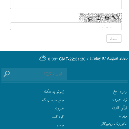
GMT-22:31:30
Friday 07 August 2026
؛
8.99°
لومړۍ مخ
زمونږ په هکله
ټول خبرونه
مونږ سره اړيکه
قرآني کارونه
‫خبرونه
نړيوال
کره کتنه
انځورونه ـ ویډیوګانې
موسم