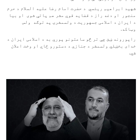
شهید ابراهیم ریئسي د حضرت امام رضا علیه السلام د حرم
منجور او دغه راز د قضایه قوې مشر هم پاتې شوی او بیا
د ایران د اسلامی جمهوریت د ولسمشرۍ په توګه ولس
وټاکه.
راپورونه ښئ چې تر څو ساعتونو پورې به د اسلامی ایران د
خدای بخښلي ولسمشر د جنازې د دستورو ځاي او وخت اعلان
شي.