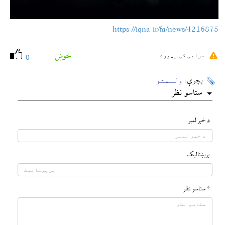
https://iqna.ir/fa/news/4216875
خوښ
خرابی کی رپورٹ
0
ولسمشر
بچوې:
ستاسو نظر
د خبر لمبر
بريښناليک
* ستاسو نظر