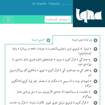
.
.
فارسی
Français
English
د مېزپاسى (ډیسټاپ)
باز
و
بسته
کردن
منو
ډير لیدل شوي خبرونه
اخیرني خبرونه
د اروپا له لومړي شین (چاپېریال‌دوست) جومات څخه د بریتانیا د پاچا
لیدنه(فیلم)
په جده کې د قرآن کریم د سورو د خوشخطئ نادره هنري تابلو نندارې ته
وړاندې شوه
په قطر کې په جوماتونو کې د قرآن کریم د اوړي د زده‌کړې ګډ پروګرام پیل
شو
د شهیدانو وینه به له سیمې د استکبار او استعمار ټغر ټول کړي(ځانګړی
مرکه)
د مقاومت د سیدالشهدا له عبادي لارښوونو سره د سل ورځنئ ملتیا
پروګرام
د قرآن کریم د لومړي ترتیل شوي غږیز تلاوت ثبتیدا؛ د قرآن په خدمت