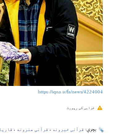
https://iqna.ir/fa/news/4224004
خرابی کی رپورٹ
قرآنی خبرونه
قرآنی هنرونه
قاریا
بچوې:
،
،