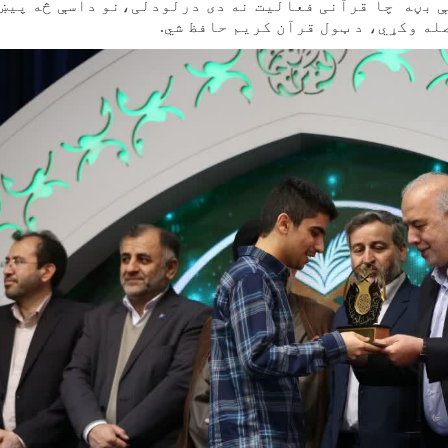
 بڼه چا قرآنی فعالیت نه دی درلودلی،نو داسې څه پيښ
ه وکړي، د ټول قرآن کریم حافظ شي.