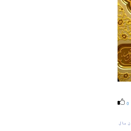
0
 مال