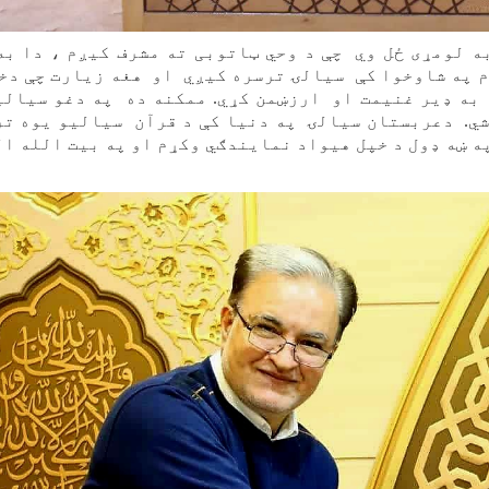
 لومړی ځل وي چې د وحي ټاتوبی ته مشرف کیږم ، دا به
م په شاوخوا کې سیالۍ ترسره کیږي او هغه زیارت چې دخ
 به ډير غنیمت او ارزښمن کړي. ممکنه ده په دغو سیال
ي. دعربستان سیالۍ په دنیا کې د قرآن سیالیو یوه ت
ه ښه ډول د خپل هیواد نمایندګي وکړم او په بیت الله ا