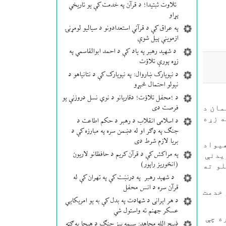
تلاوت ثبتیدا؛ د قرآن په خدمت کې یو تاریخي
پړاو
په عراق کې د قرآني استعدادونو د سیالیو لومړنۍ
ازموینې پیل شوې
د شهید رهبر په یاد کې د احمد ابوالقاسمي په
زړه پورې تلاؤت
د نیویارک ښاروال: په نیویارک کې د نتانیاهو د
نیولو احتمال څېړو
د ؛محفل تلاؤت؛ دقاریانو د نوي نسل دروزنې یو
فرصت دی
مان د
ه زړه
د اسلامی انقلاب د رهبر د حکم اطاعت د
جنګ په ډګر او له دښمن سره په مبارزه کې د
بریا لازم شرط دی
هیواد
په مراکش کې د قرآن کریم د حافظانو لاریون
ږیدنې
(انځوریز راپور)
و ته
د شهید رهبر په درنښت کې په تهران کې له
قرآن سره د انس محفل
 خدمت
د هر ایرانی د شهادت په بدل کې به یو امریکایي
عسکر جهنم ته واستول شي
ه چې
ذبیح الله مجاهد: سیمه ییز جنګ د هیچا په ګټه