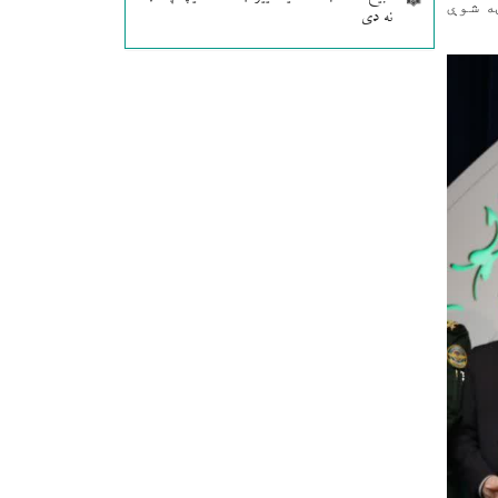
ه شوې
نه دی