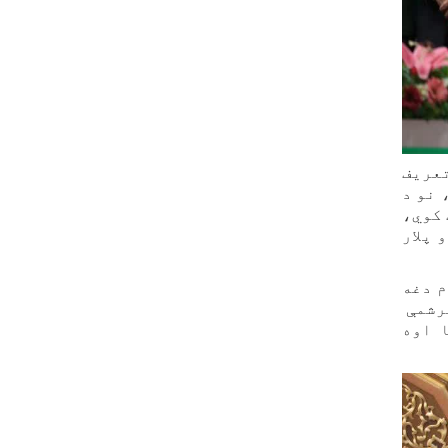
تعریف
 نو د
 کوي،
 پلار
م دغه
ن ولوستلی شم اوا په دوام کې مو د ۲۹ او دیرشمې
ا اوه