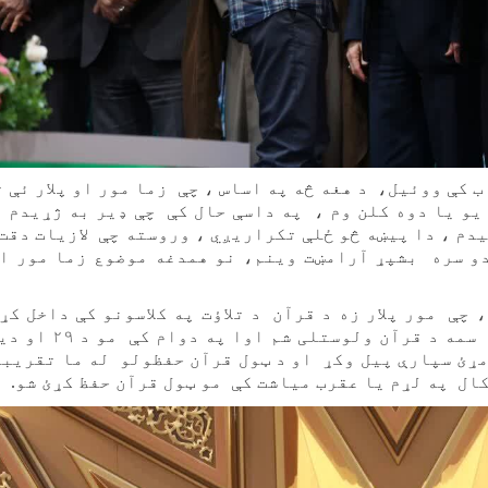
کې ووئيل، د هغه څه په اساس ، چې زما مور او پلار ئې 
و یا دوه کلن وم ، په داسې حال کې چې ډير به ژړیدم ،
دم ، دا پيښه څو ځلې تکراریږي ، وروسته چې لازیات دقت
دو سره بشپړ آرامښت وینم، نو همدغه موضوع زما مور او
چې مور پلار زه د قرآن د تلاؤت په کلاسونو کې داخل کړ
کلاسونه تردوو کلونو پورې روان ووڅو په سمه د قرآ
ړئ سپارې پيل وکړ او د ټول قرآن حفظولو له ما تقریب