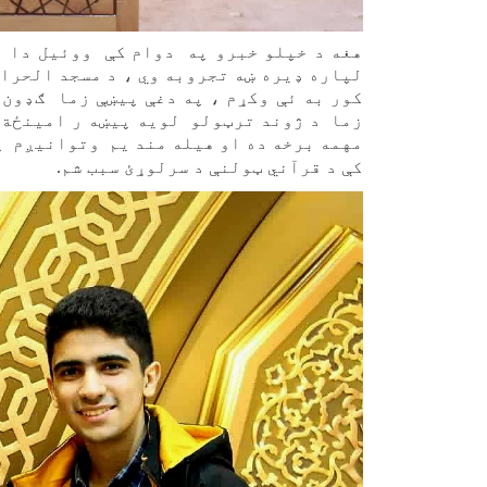
هغه د خپلو خبرو په دوام کې ووئیل دا به
لپاره ډيره ښه تجروبه وي ، د مسجد الحرا
کور به ئې وکړم ، په دغې پيښې زما ګډون
زما د ژوند ترټولو لویه پيښه ر امینځةش
مهمه برخه ده او هیله مند یم وتوانیږم پ
کې د قرآني ټولنې د سرلوړئ سبب شم.