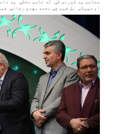
ستاسو په کورنۍ کې له تاسو مخکې په داسې
او سپڼکی بل شوی چې محمد مهدي رضائي فیصل