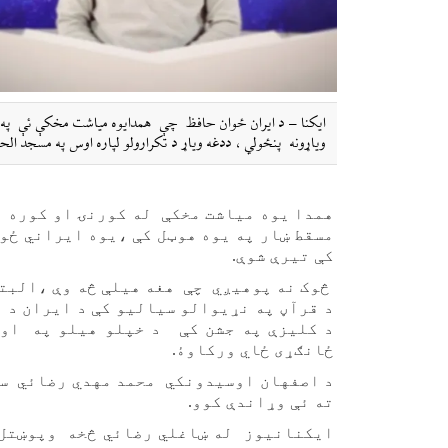
ایکنا – د ایران ځوان حافظ چې همدایوه میاشت مخکې ئې په ع
ویاړونه پنځولي ، ددغه ویاړ د تکرارولو لپاره اوس په مسجد الح
همدا یوه میاشت مخکې له کورنۍ او کوره ت
مسقط ښار په یوه هوټل کې ،یوه ایراني ځو
کې تیرې شوې.
څوک نه پوهیږي چې هغه هیلې څه وې ،البت
د قرآڼ په نړیوالو سیالیو کې د ایران د 
د کلیزې په جشن کې د خپلو هیلو په اوږ
ځانګړی ځاي ورکاوۀ.
د اصفهان اوسیدونکي محمد مهدي رضائي سر
ته ئې وړاندې کوو.
ایکنانیوز له ښاغلي رضائي څخه وپوښتل 