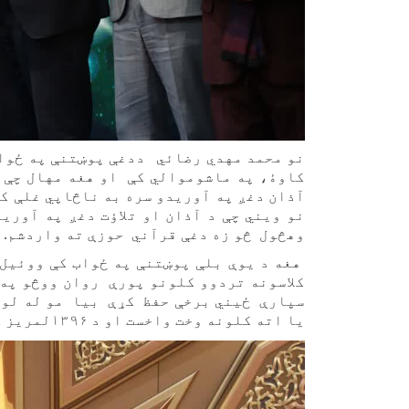
نو محمد مهدي رضائي ددغې پوښتنې په ځواب 
کاوۀ، په ماشوموالي کې او هغه مهال چې ی
آذان دغږ په آوریدو سره به ناڅاپي غلې کی
نو ویني چې د آذان او تلاؤت دغږ په آوری
وهڅول څو زه دغې قرآني حوزې ته واردشم.
هغه د یوې بلې پوښتنې په ځواب کې ووئيل، 
سپارې ځیني برخې حفظ کړې بیا مو له لوم
یا اته کلونه وخت واخست او د ۱۳۹۶لمریز کال په لړم یا عقرب میاشت کې مو ټول قرآن حفظ کړئ شو.