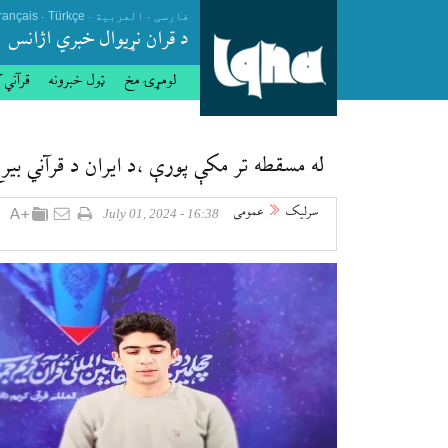
.
.
.
فارسی
العربیة
Türkçe
rançais
د قران نړيوال خبري اژانس
لومړۍ مخ
ټول خبرونه
قرآني 
له مسقطه تر مکې پورې ،د ایران د قرآني بیرغ
سرلیک
عمومی
16:38 - July 01, 2024