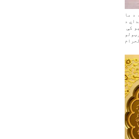
 د ما
داي د
یو کې
رټولو
لحرام