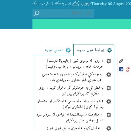
|
زمونږ په هکله
مونږ سره اړيکه
8.99°
ډير لیدل شوي خبرونه
اخیرني خبرونه
د اروپا له لومړي شین (چاپېریال‌دوست)
جومات څخه د بریتانیا د پاچا لیدنه(فیلم)
په جده کې د قرآن کریم د سورو د خوشخطئ
نادره هنري تابلو نندارې ته وړاندې شوه
په قطر کې په جوماتونو کې د قرآن کریم د اوړي
د زده‌کړې ګډ پروګرام پیل شو
د شهیدانو وینه به له سیمې د استکبار او استعمار
ټغر ټول کړي(ځانګړی مرکه)
د مقاومت د سیدالشهدا له عبادي لارښوونو سره
د سل ورځنئ ملتیا پروګرام
د قرآن کریم د لومړي ترتیل شوي غږیز