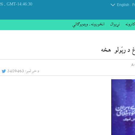
, Thursday 06 August 2026
GMT-14:46:30
.
English
F
کارونه
نړيوال
انځورونه ـ ویډیوګانې
 د رپَولو هڅه
د خبر لمبر:
3489463