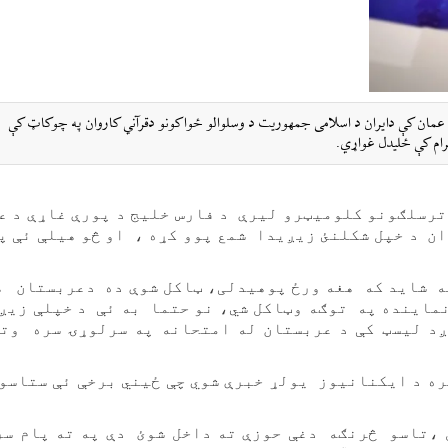
مان کې دایران د اسلامی جمهوریت د وسلوالو ځواکونو دقرآني کاروان په چوکاټ کې
رام کې ځلیدل غواړي.
رسلګونو کلومیټرو لیرې د فارس خلیج د پورې غاړې د ع
ان د خپل شکلنئ زیږیدا شمع پوو کړه ، او څو هیلې ئې پ
ه شاید که هغه ورځ پوهیدلی، ټاکل شوې ده دعربستان 
نماینده په توګه وټاکل شي، نو حتما به ئې د خپلې زی
د لیسټ کې د عربستان له امتحانه په سرلوړۍ سره وتل
ه د ایکنانیوز یولړ خبرې شوي چې ځيني برخې ئې ستاسو
،تاسو څرنګه دغې حوزې ته داخل شوئ دې په ته پام سر