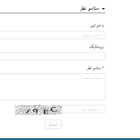
ستاسو نظر
د خبر لمبر
بريښناليک
* ستاسو نظر