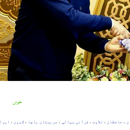
خوښ
ن
حافظان
تلاوت
قرآنی سیالې
عربستان باچا
ګډون
ایران
،
،
،
،
،
،