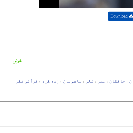
Download
خوښ
ن
حافظان
مصر
کلی
ماشومان
زده کړه
قرآنی فکر
،
،
،
،
،
،