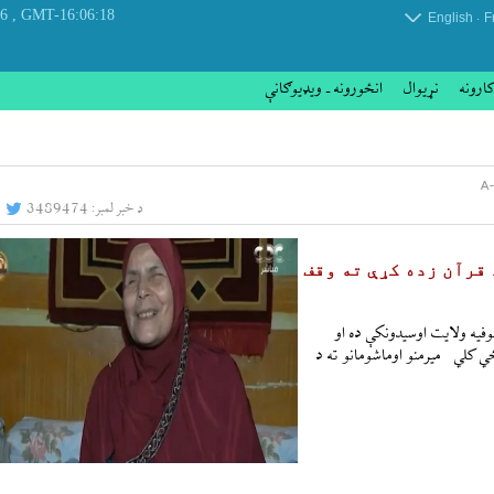
, Saturday 08 August 2026
GMT-16:06:18
.
English
F
کارونه
نړيوال
انځورونه ـ ویډیوګانې
د خبر لمبر:
3489474
 قرآن زده کړې ته وقف
فیه ولایت اوسیدونکې ده او
ي کلي میرمنو اوماشومانو ته د