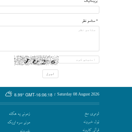
بريښناليک
* ستاسو نظر
GMT-16:06:18
Saturday 08 August 2026
؛
8.99°
لومړۍ مخ
زمونږ په هکله
ټول خبرونه
مونږ سره اړيکه
قرآني کارونه
‫خبرونه