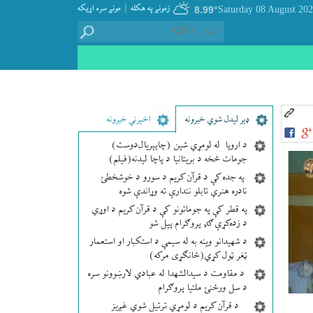
|
زمونږ په هکله
مونږ سره اړيکه
8.99°
ډير لیدل شوي خبرونه
اخیرني خبرونه
د اروپا له لومړي شین (چاپېریال‌دوست)
جومات څخه د بریتانیا د پاچا لیدنه(فیلم)
په جده کې د قرآن کریم د سورو د خوشخطئ
نادره هنري تابلو نندارې ته وړاندې شوه
په قطر کې په جوماتونو کې د قرآن کریم د اوړي
د زده‌کړې ګډ پروګرام پیل شو
د شهیدانو وینه به له سیمې د استکبار او استعمار
ټغر ټول کړي(ځانګړی مرکه)
د مقاومت د سیدالشهدا له عبادي لارښوونو سره
د سل ورځنئ ملتیا پروګرام
د قرآن کریم د لومړي ترتیل شوي غږیز