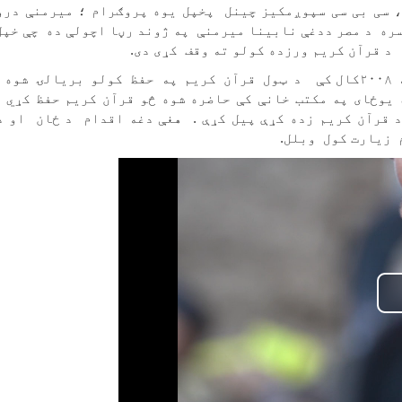
 سی بی سی سپوږمکیز چینل پخپل یوه پروګرام ؛ میرمنې درو
ره د مصر ددغې نابینا میرمنې په ژوند رڼا اچولې ده چې خپل
د قرآن کریم ورزده کولو ته وقف کړی دی.
د مصر دغه نابیان او لوږ همته میرمن په ۲۰۰۸کال کې د ټول قرآن کریم په حفظ کولو بریالۍ 
 یوځای په مکتب خانې کې حاضره شوه څو قرآن کریم حفظ کړي 
 قرآن کریم زده کړې پيل کړې . هغې دغه اقدام د ځان او د
 زیارت کول وبلل.
Pl
Vid