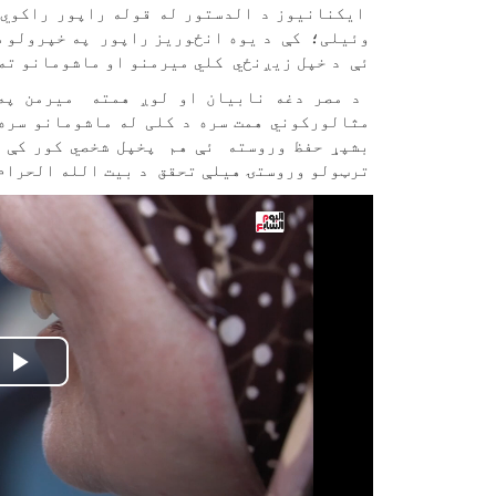
ایکنانیوز د الدستور له قوله راپور راکوي،
وئیلی؛ کې د یوه انځوریز راپور په خپرولو س
ئې د خپل زیږنځي کلي میرمنو او ماشومانو ته 
مثالورکوني همت سره د کلی له ماشومانو سره
بشپړ حفظ وروسته ئې هم پخپل شخصي کور کې د
ترټولو وروستۍ هیلې تحقق د بیت الله الحرام
ay
eo