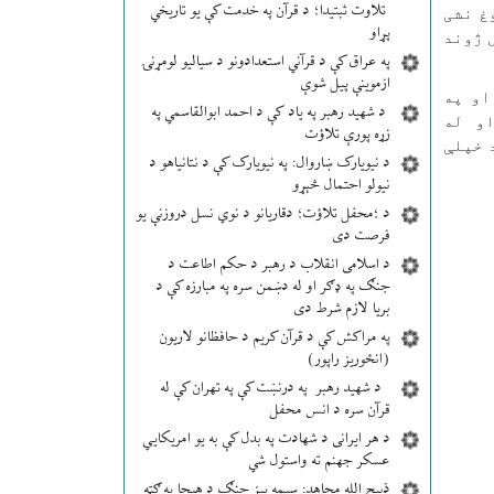
تلاوت ثبتیدا؛ د قرآن په خدمت کې یو تاریخي
غ نشی
پړاو
 ژوند
په عراق کې د قرآني استعدادونو د سیالیو لومړنۍ
ازموینې پیل شوې
شوه او په
د شهید رهبر په یاد کې د احمد ابوالقاسمي په
او له
زړه پورې تلاؤت
 خپلې
د نیویارک ښاروال: په نیویارک کې د نتانیاهو د
نیولو احتمال څېړو
د ؛محفل تلاؤت؛ دقاریانو د نوي نسل دروزنې یو
فرصت دی
د اسلامی انقلاب د رهبر د حکم اطاعت د
جنګ په ډګر او له دښمن سره په مبارزه کې د
بریا لازم شرط دی
په مراکش کې د قرآن کریم د حافظانو لاریون
(انځوریز راپور)
د شهید رهبر په درنښت کې په تهران کې له
قرآن سره د انس محفل
د هر ایرانی د شهادت په بدل کې به یو امریکایي
عسکر جهنم ته واستول شي
ذبیح الله مجاهد: سیمه ییز جنګ د هیچا په ګټه