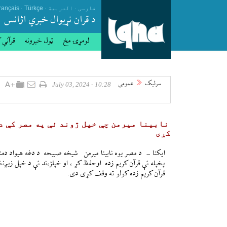
.
.
.
فارسی
العربیة
Türkçe
rançais
د قران نړيوال خبري اژانس
لومړۍ مخ
ټول خبرونه
قرآني 
سرلیک
عمومی
10:28 - July 03, 2024
نابینا میرمن چې خپل ژوند ئې په مصر کې د
کړی
ایکنا - د مصر یوه نابینا میرمن شیخه صبیحه د دغه هیواد دمنو
پخپله ئې قرآن کریم زده اوحفظ کړ ، او خپلژ،ند ئې د خپل زیږنځ
قرآن کریم زده کولو ته وقف کړی دی.