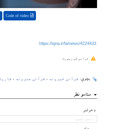
Code of video
https://iqna.ir/fa/news/4224433
خرابی کی رپورٹ
قرآنی خبرونه
قرآنی هنرونه
قاریا
بچوې:
،
،
ستاسو نظر
د خبر لمبر