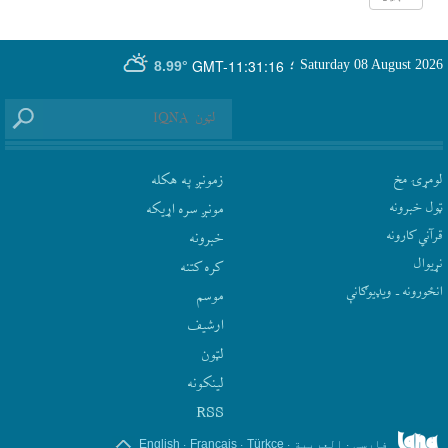
GMT-11:31:16
Saturday 08 August 2026
؛
8.99°
لومړۍ مخ
زمونږ په هکله
ټول خبرونه
مونږ سره اړيکه
قرآني کارونه
‫خبرونه
نړيوال
کره کتنه
انځورونه ـ ویډیوګانې
موسم
ارشيف
لټون
لينکونه
RSS
.
.
.
.
فارسی
العربیة
Türkçe
Français
English