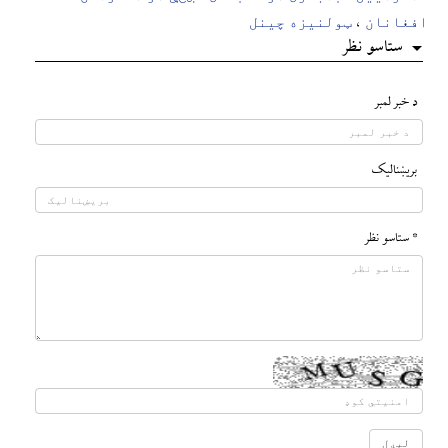
افغانان
ټولنیزه چینل
،
ستاسو نظر
د خبر لمبر
بريښناليک
* ستاسو نظر