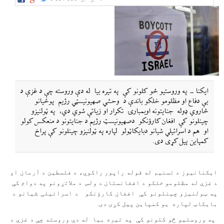
ایکنا - په وروستیو څو کلونو کې په تیره بیا له دې وروسته چې د غزې د
بې دفاع او مظلومو خلکو باندې د وحشي صهیونیسټي رژيم پوځيانو
څاروي ډوله جنایتونه اوبمبارۍ تکرار او زیاتې شوي دي، په ټولنیزو
چینلونو کې افغان کارؤنکو دصهیونیسټ رژيم د جنایتونو د منعکس کولو
او هم د اسرائیلي شیانو دبایکاټولو لپاره په ټولنیزو چینلونو کې پراخ
کمپاین پیل کړی دی.
ایکنانیوز د تسنیم له قوله راپور راکوي،
د فلسطین د آرمان او
د غزې له مظلومو خلکو د افغانستان د ولس
د ملاتړونو په دوام کې
په ټولنیزو چینلونو کې
افغان کارؤنکو
د اسرائيلی شیانو د
بایکاټ لپاره
یو کمپاین پیل کړی دی.
په وروستیو څو کلونو کې
په تیره بیا
له دې وروسته چې د غزې د