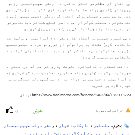
بې دفاع او مظلومو خلکو باندې د
وحشي صهیونیسټي رژيم
پوځيانو
څاروي ډوله
جنایتونه اوبمبارۍ
تکرار او زیاتې شوي
دي،
په ټولنیزو چینلونو کې
افغان کارؤنکو
دصهیونیسټ رژيم د
جنایتونو د منعکس کولو او
هم د اسرائیلي شیانو دبایکاټولو
لپاره په ټولنیزو چینلونو کې پراخ کمپاین پیل کړی دی.
د ټولنیزو چینلونو افغان کارؤنکو
د ( اسرائيلي ،تولیدات،
بایکاټ، کړئ) هشتګ په پراخولو او خورولو سره د صهیونیسټي
رژيم د جنایتونو په منعکس کولو سره
د اسرائیلي شیانو د
بایکاټولو غوښته کړې ده.
د افغانستان د طالبانود حکومت چارواکو هم له دې مخکې د
صهیونیسټ رژيم د څاروي ډوله حملو په محکومیّت سره ګواښ کړی ؤ،
د اسرائيلو د جنایتونو دوام به
د بې کنټروله غبرګونونو
لپاره لاره پرانیزي.
ایران
https://www.tasnimnews.com/fa/news/1403/04/13/3115723
خوښ
خرابی کی رپورٹ
0
فلسطین
بایکاټ
شیان
وحشي ډوله صهیونیسټان
بچوې:
،
،
،
اسراییل
بمبارئ او کلابندی
ښځې او ماشومان
،
،
،
،