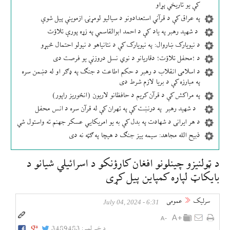
کې یو تاریخي پړاو
په عراق کې د قرآني استعدادونو د سیالیو لومړنۍ ازموینې پیل شوې
د شهید رهبر په یاد کې د احمد ابوالقاسمي په زړه پورې تلاؤت
د نیویارک ښاروال: په نیویارک کې د نتانیاهو د نیولو احتمال څېړو
د ؛محفل تلاؤت؛ دقاریانو د نوي نسل دروزنې یو فرصت دی
د اسلامی انقلاب د رهبر د حکم اطاعت د جنګ په ډګر او له دښمن سره
په مبارزه کې د بریا لازم شرط دی
په مراکش کې د قرآن کریم د حافظانو لاریون (انځوریز راپور)
د شهید رهبر په درنښت کې په تهران کې له قرآن سره د انس محفل
د هر ایرانی د شهادت په بدل کې به یو امریکایي عسکر جهنم ته واستول شي
ذبیح الله مجاهد: سیمه ییز جنګ د هیچا په ګټه نه دی
د ټولنیزو چینلونو افغان کارؤنکو د اسرائيلي شیانو د
بایکاټ لپاره کمپاین پیل کړی
سرلیک
عمومی
6:31 - July 04, 2024
د خبر لمبر:
3489483