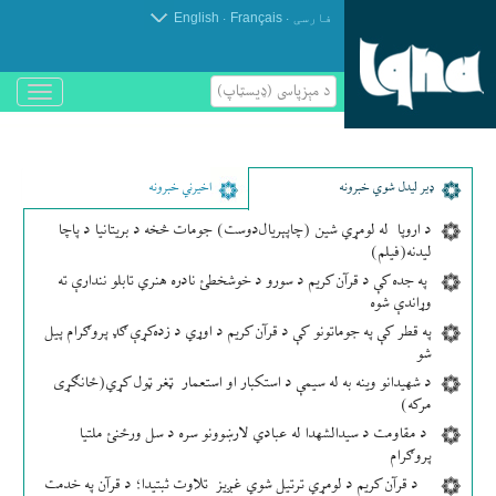
.
.
فارسی
Français
English
د مېزپاسى (ډیسټاپ)
باز
و
بسته
کردن
منو
ډير لیدل شوي خبرونه
اخیرني خبرونه
د اروپا له لومړي شین (چاپېریال‌دوست) جومات څخه د بریتانیا د پاچا
لیدنه(فیلم)
په جده کې د قرآن کریم د سورو د خوشخطئ نادره هنري تابلو نندارې ته
وړاندې شوه
په قطر کې په جوماتونو کې د قرآن کریم د اوړي د زده‌کړې ګډ پروګرام پیل
شو
د شهیدانو وینه به له سیمې د استکبار او استعمار ټغر ټول کړي(ځانګړی
مرکه)
د مقاومت د سیدالشهدا له عبادي لارښوونو سره د سل ورځنئ ملتیا
پروګرام
د قرآن کریم د لومړي ترتیل شوي غږیز تلاوت ثبتیدا؛ د قرآن په خدمت