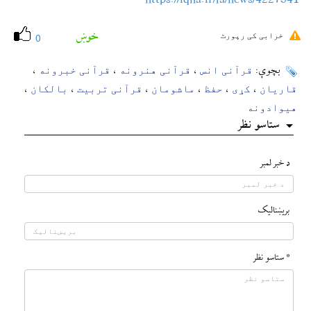
خوښ
خرابی کی رپورٹ
0
قرآنی انس
قرآنی هنرونه
قرآنی خبرونه
بچوې:
،
،
،
قاریان
کړی
حفظ
ماشومان
قرآنی تربیت
بالکان
،
،
،
،
،
،
هیوادونه
ستاسو نظر
د خبر لمبر
بريښناليک
* ستاسو نظر