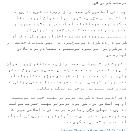
مرسته کولی شي.
په دغې اعلامیې کې همداراز روښانه شوې ده چې د
تراث ټولنې هڅې په تیره بیا د قرآن کریم د حفظ د
مرکزونو،د جوماتونو او اسلامی پروژو د جوړولو
مدیریّت ، له هماغه تاسیس څخه رانیولې تر
وروستیو پورې،د کویت په داخل او بهرن کې د قرآن
کریم د زده کړې د پوهنځیو، د الهی کتاب د خدمت او
د مرکزونو ،ټولنو، موسیسو ، بنیادونو د ملاتړ
لپاره دي.
د کویت تراث ټولنې همداراز په مختلفو ژبو د قرآن
کریم د ترجمې او د هغه د څه دپاسه یو میلیون نسخو
چاپولو او همدراراز د قرآني حوزو دکتابونو او
تفسیرونو ترجمې او دنسخو چاپیدا د دغې ټولنې د
نورو فعالیتونو برخو په توګه وبللې.
د تراث ټولنه د کویت ترټولو مهمه خیریه موسیسه
او په اسلامی نړۍ کې یوه ترټولو مهمه خیریه ټولنه
ده چې د خپلې هڅې زیاتره برخه ئې د اسلامی میراث
په تیره بیا د قرآني فعالیتونو په حوزې کې احیاء
او دودولو ته بیله کړې ده .
https://iqna.ir/fa/news/4227341