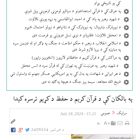
کې یو تاریخي پړاو
په عراق کې د قرآني استعدادونو د سیالیو لومړنۍ ازموینې پیل شوې
د شهید رهبر په یاد کې د احمد ابوالقاسمي په زړه پورې تلاؤت
د نیویارک ښاروال: په نیویارک کې د نتانیاهو د نیولو احتمال څېړو
د ؛محفل تلاؤت؛ دقاریانو د نوي نسل دروزنې یو فرصت دی
د اسلامی انقلاب د رهبر د حکم اطاعت د جنګ په ډګر او له دښمن سره
په مبارزه کې د بریا لازم شرط دی
په مراکش کې د قرآن کریم د حافظانو لاریون (انځوریز راپور)
د شهید رهبر په درنښت کې په تهران کې له قرآن سره د انس محفل
د هر ایرانی د شهادت په بدل کې به یو امریکایي عسکر جهنم ته واستول شي
ذبیح الله مجاهد: سیمه ییز جنګ د هیچا په ګټه نه دی
په بالکان کې د قرآن کریم د حفظ د کړیو ترسره کیدا
سرلیک
عمومی
15:21 - July 18, 2024
د خبر لمبر:
3489554