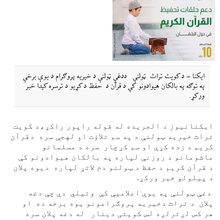
ایکنا – د کویت تراث ټولنې ددغې ټولنې د خیریه پروګرام د یوې برخې
په توګه په بالکان هیوادونو کې د قرآن د حفظ د کړیو د ترسره کیدا خبر
ورکړ.
ایکنانیوز د الجریده له قوله راپور راکړ،د کویت
تراث خیریه ټولنې د په سم تلاؤت او لهجې سره دقرآن
کریم د زده کړې او سم کړچار سره د مسلمانو
ماشومانو د روزنې لپاره په بالکان هیوادونو کې
د قرآن کریم د حفظ د ټولنو دم لاتړ لپاره دیوه پلان
د پیلولو خبر ورکړ.
دغې ټولنې په یوې اعلامیې کې وئیلي دي چې دغه
پلان د تراث دخیریه پروګرامونو یوه برخه ده او
هر کس لږترلږه لس کویتی دینار له دغه پلان سره