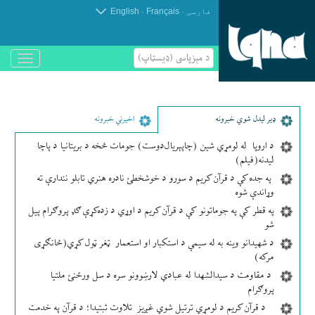
.
.
فارسی
Français
English
د مېزپاسى (ډیسټاپ)
باز
و
بسته
کردن
منو
ډير لیدل شوي خبرونه
اخیرني خبرونه
د اروپا له لومړي شین (چاپېریال‌دوست) جومات څخه د بریتانیا د پاچا
لیدنه(فیلم)
په جده کې د قرآن کریم د سورو د خوشخطئ نادره هنري تابلو نندارې ته
وړاندې شوه
په قطر کې په جوماتونو کې د قرآن کریم د اوړي د زده‌کړې ګډ پروګرام پیل
شو
د شهیدانو وینه به له سیمې د استکبار او استعمار ټغر ټول کړي(ځانګړی
مرکه)
د مقاومت د سیدالشهدا له عبادي لارښوونو سره د سل ورځنئ ملتیا
پروګرام
د قرآن کریم د لومړي ترتیل شوي غږیز تلاوت ثبتیدا؛ د قرآن په خدمت