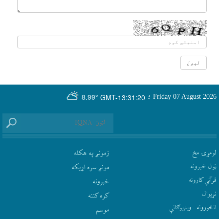
GMT-13:31:20
Friday 07 August 2026
؛
8.99°
لومړۍ مخ
زمونږ په هکله
ټول خبرونه
مونږ سره اړيکه
قرآني کارونه
‫خبرونه
نړيوال
کره کتنه
انځورونه ـ ویډیوګانې
موسم