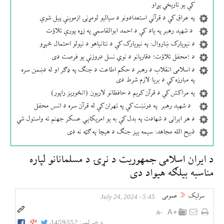
کې یو تاریخي پړاو
په عراق کې د قرآني استعدادونو د سیالیو لومړنۍ ازموینې پیل شوې
د شهید رهبر په یاد کې د احمد ابوالقاسمي په زړه پورې تلاؤت
د نیویارک ښاروال: په نیویارک کې د نتانیاهو د نیولو احتمال څېړو
د ؛محفل تلاؤت؛ دقاریانو د نوي نسل دروزنې یو فرصت دی
د اسلامی انقلاب د رهبر د حکم اطاعت د جنګ په ډګر او له دښمن سره
په مبارزه کې د بریا لازم شرط دی
په مراکش کې د قرآن کریم د حافظانو لاریون (انځوریز راپور)
د شهید رهبر په درنښت کې په تهران کې له قرآن سره د انس محفل
د هر ایرانی د شهادت په بدل کې به یو امریکایي عسکر جهنم ته واستول شي
ذبیح الله مجاهد: سیمه ییز جنګ د هیچا په ګټه نه دی
د ایران اسلامی جمهوریت د نړۍ د مسلمانانو لپاره
مناسبه بیلګه هیواد دی
سرلیک
عمومی
5:45 - July 24, 2024
د خبر لمبر:
3489582