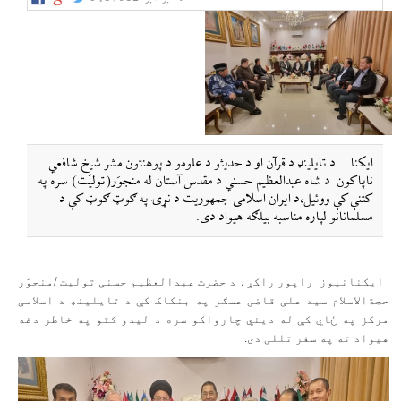
ایکنا - د تایلینډ د قرآن او د حدیثو د علومو د پوهنتون مشر شیخ شافعي
ناپاکون د شاه عبدالعظیم حسني د مقدس آستان له منجوَر(تولیّت) سره په
کتنې کې ووئیل،د ایران اسلامی جمهوریت د نړۍ په ګوټ ګوټ کې د
مسلمانانو لپاره مناسبه بیلګه هیواد دی.
ایکنانیوز راپور راکړ، د حضرت عبدالعظیم حسنی تولیت /منجوَر
حجةالاسلام سید علی قاضی عسګر په بنکاک کې د تایلینډ د اسلامی
مرکز په ځاي کې له دیني چارواکو سره د لیدو کتو په خاطر دغه
هیواد ته په سفر تللی دی.