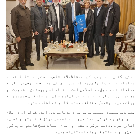
ددغې کتنې په پیل کې حجةالاسلام قاضي عسګر د تایلینډ د
مسلمانانو د ځائيګي،په اسلامی نړۍ کې په وحدت بخښنې کې د
مسلمانانو د رول، د اسلامی امت داتحاد او پیوستون د ضرورت او
په درستې نړۍ کې د مسلمانانو لپاره د ایران داسلامی جمهوریت د
بیلګه کیدا پشمول مختلفو موضوعګانو ته اشاره وکړه.
هغه دتایلینډ مسلمانانو ته د خدماتو دوړاندې کولو او د اسلام
د دودولو په لړ کې ددغ هیواد د اسلامی مرکز فعالیتونو ته په
اشارې سره ،ددغه مرکز د مشر او امام استاد شیخ شافعي ناپاکون
د هڅو او خدماتو قدرونه اوستاینه وکړه.