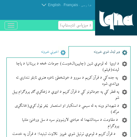
.
.
فارسی
Français
English
د مېزپاسى (ډیسټاپ)
باز
و
بسته
کردن
منو
ډير لیدل شوي خبرونه
اخیرني خبرونه
د اروپا له لومړي شین (چاپېریال‌دوست) جومات څخه د بریتانیا د پاچا
لیدنه(فیلم)
په جده کې د قرآن کریم د سورو د خوشخطئ نادره هنري تابلو نندارې ته
وړاندې شوه
په قطر کې په جوماتونو کې د قرآن کریم د اوړي د زده‌کړې ګډ پروګرام پیل
شو
د شهیدانو وینه به له سیمې د استکبار او استعمار ټغر ټول کړي(ځانګړی
مرکه)
د مقاومت د سیدالشهدا له عبادي لارښوونو سره د سل ورځنئ ملتیا
پروګرام
د قرآن کریم د لومړي ترتیل شوي غږیز تلاوت ثبتیدا؛ د قرآن په خدمت