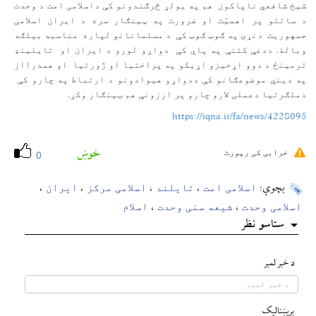
شیخ شافعي ناپاکون هم په یولړ څرګندونو کې داسلامی امت د وحدت
د ساتلو پر اهمیّت او ضرورت په ټينګار سره د ایران اسلامی
جمهوریت دنړۍ په ګوټ ګوټ کې د مسلمانانو لپاره مناسبه بیلګه
وبالۀ. ددغې کتنې په پاي کې دواړو لورو د ایران او تایلینډ
ترمینځ د دوو اړخیزو اړیکو په پراختیا او ژورتیا او همدرااز
په دیني موضوعګانو کې ددواړو هیوادونو د ارتباط په چارو کې
دملګرتیا دعملی لارو چارو پر ارزونې هم ټينګار وکړ.
https://iqna.ir/fa/news/4228095
خوښ
خرابی کی رپورٹ
0
اسلامی امت
تایلند
اسلامی مرکز
ایران
بچوې:
،
،
،
،
اسلامی وحدت
شیعه سنی وحدت
اسلام
،
،
ستاسو نظر
د خبر لمبر
بريښناليک