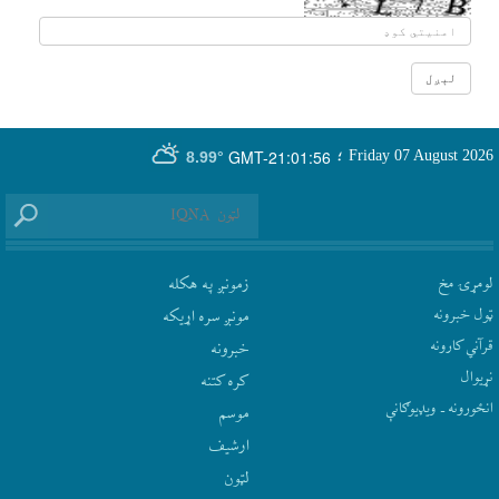
GMT-21:01:56
Friday 07 August 2026
؛
8.99°
لومړۍ مخ
زمونږ په هکله
ټول خبرونه
مونږ سره اړيکه
قرآني کارونه
‫خبرونه
نړيوال
کره کتنه
انځورونه ـ ویډیوګانې
موسم
ارشيف
لټون