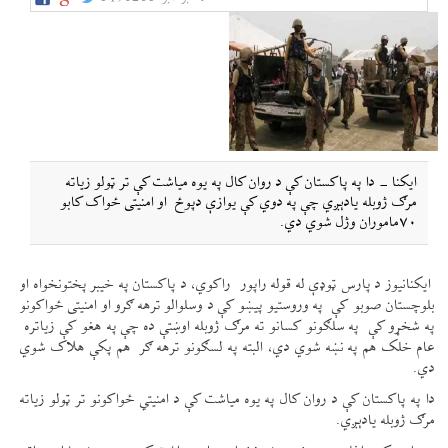
ایکنا - دا په پاکستان کې د روان کال په یوه میاشت کې تر ټولو زیاته
مرګ ژوبله یادېږي چې په دوي کې یوازې دپوځ او امنیتی ځواک کابو
۷۰ماموران وژل شوي دي.
ایکنانیوز د پارس ټوډې له قوله راپور راکوي، د پاکستان په خیبر پختونخواه او
بلوچستان صوبو کې په وروستیو پيښو کې د وسلوالو ترهه ګرو او امنیتی ځواکونو
په شخړو کې په سلګونو کسانو ته مرګ ژوبله اوښتې ده چې په هغو کې زیاتره
عام خلک هم په نښه شوي دي، البته په لسګونو ترهه ګر هم پکې هلاک شوي
دي.
دا په پاکستان کې د روان کال په یوه میاشت کې د امنیتي ځواکونو تر ټولو زیاته
مرګ ژوبله یادېږي.