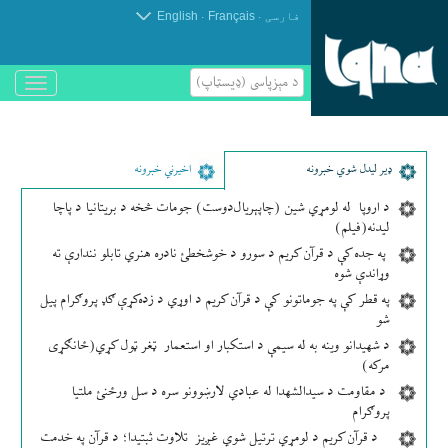
.
.
فارسی
Français
English
د مېزپاسى (ډیسټاپ)
باز
و
بسته
کردن
منو
ډير لیدل شوي خبرونه
اخیرني خبرونه
د اروپا له لومړي شین (چاپېریال‌دوست) جومات څخه د بریتانیا د پاچا
لیدنه(فیلم)
په جده کې د قرآن کریم د سورو د خوشخطئ نادره هنري تابلو نندارې ته
وړاندې شوه
په قطر کې په جوماتونو کې د قرآن کریم د اوړي د زده‌کړې ګډ پروګرام پیل
شو
د شهیدانو وینه به له سیمې د استکبار او استعمار ټغر ټول کړي(ځانګړی
مرکه)
د مقاومت د سیدالشهدا له عبادي لارښوونو سره د سل ورځنئ ملتیا
پروګرام
د قرآن کریم د لومړي ترتیل شوي غږیز تلاوت ثبتیدا؛ د قرآن په خدمت