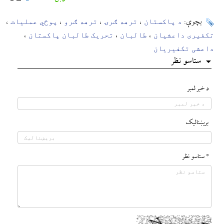
د پاکستان
ترهه ګرۍ
ترهه ګرو
پوځي عملیات
بچوې:
،
،
،
،
تکفیری داعشیان
طالبان
تحریک طالبان پاکستان
،
،
،
داعشی تکفیریان
ستاسو نظر
د خبر لمبر
بريښناليک
* ستاسو نظر