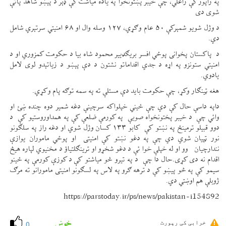
په راپور کې راغلي، چې خیبر پښتونخوا په یاده میاشت کې ډېر د پېښو شاهد پاتې
شوی دی
د وژل شویو شمېرکې ۵۰ عام وګړي، ۱۲۷ وسله وال او ۶۸ امنیتي سرتېري شامل
دي.
د پاکستان پخوانی پوځي افسر بریګډییر محمود شاه بیا د حکومت کمزوري او د
امنیتي ستونزو په اړه د جدي اقداماتو نشتون د دې پېښو د زیاتېدو لوی لامل
یادوي.
هغه ټینګار وکړ، چې حکومت باید دې مسئلې ته په سمه توګه پام وکړي.
داپه داسې حال کې دي چې ځیني خپلواکه سرچینې دغه شمیر دوه چنده ښئ او
وائي چې د خیبر پختونخواه صوبې په کورمې ضلعې کې په همداوروستیو کې د
دوو قبیلو ترمینځ په نښتو کې کابو ۱۳۳ کسان وژل شوي او دغه راز په سلګونو
نور ټپیان شوي دي چې په دغو نښتو کې امنیتی او پوځي ماموران یوازې
نندارچیان وو او له خپلې خوا ئې د دغو شخړو او ترینګلتیاؤ د مخنیوي لپاره هیڅ
اقدام نه دی کړی.حال دا چې د په تیرو څو میاشتو کې د کوزې کورمې په ځینو
سیمو کې په څو پيښو کې د ترهه ګرو په لاس په لسګونو امنیتی مامورانو ته مرګ
ژوبلې هم اوښتي دي.
https://parstoday.ir/ps/news/pakistan-i154892
خوښ
خرابی کی رپورٹ
0