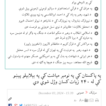
کې یو تاریخي پړاو
په عراق کې د قرآني استعدادونو د سیالیو لومړنۍ ازموینې پیل شوې
د شهید رهبر په یاد کې د احمد ابوالقاسمي په زړه پورې تلاؤت
د نیویارک ښاروال: په نیویارک کې د نتانیاهو د نیولو احتمال څېړو
د ؛محفل تلاؤت؛ دقاریانو د نوي نسل دروزنې یو فرصت دی
د اسلامی انقلاب د رهبر د حکم اطاعت د جنګ په ډګر او له دښمن سره
په مبارزه کې د بریا لازم شرط دی
په مراکش کې د قرآن کریم د حافظانو لاریون (انځوریز راپور)
د شهید رهبر په درنښت کې په تهران کې له قرآن سره د انس محفل
د هر ایرانی د شهادت په بدل کې به یو امریکایي عسکر جهنم ته واستول شي
ذبیح الله مجاهد: سیمه ییز جنګ د هیچا په ګټه نه دی
په پاکستان کې په نومبر میاشت کې په بېلابېلو پېښو
کې له ۲۴۰ زیات کسان وژل شوي دي
سرلیک
عمومی
15:39 - December 03, 2024
د خبر لمبر:
3490253