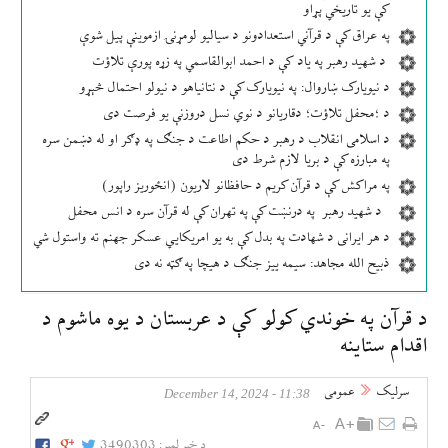
کې یو تاریخي پړاو
په عراق کې د قرآني استعدادونو د سیالیو لومړنۍ ازموینې پیل شوې
د شهید رهبر په یاد کې د احمد ابوالقاسمي په زړه پورې تلاؤت
د نیویارک ښاروال: په نیویارک کې د نتانیاهو د نیولو احتمال څېړو
د ؛محفل تلاؤت؛ دقاریانو د نوي نسل دروزنې یو فرصت دی
د اسلامی انقلاب د رهبر د حکم اطاعت د جنګ په ډګر او له دښمن سره
په مبارزه کې د بریا لازم شرط دی
په مراکش کې د قرآن کریم د حافظانو لاریون (انځوریز راپور)
د شهید رهبر په درنښت کې په تهران کې له قرآن سره د انس محفل
د هر ایرانی د شهادت په بدل کې به یو امریکایي عسکر جهنم ته واستول شي
ذبیح الله مجاهد: سیمه ییز جنګ د هیچا په ګټه نه دی
د قرآن په خوندي کولو کې د عربستان د یوه ماشوم د
اقدام ستاینه
سرلیک
عمومی
11:38 - December 14, 2024
د خبر لمبر:
3490303