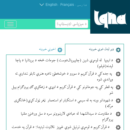
.
.
فارسی
Français
English
د مېزپاسى (ډیسټاپ)
باز
و
بسته
کردن
منو
ډير لیدل شوي خبرونه
اخیرني خبرونه
د اروپا له لومړي شین (چاپېریال‌دوست) جومات څخه د بریتانیا د پاچا
لیدنه(فیلم)
په جده کې د قرآن کریم د سورو د خوشخطئ نادره هنري تابلو نندارې ته
وړاندې شوه
په قطر کې په جوماتونو کې د قرآن کریم د اوړي د زده‌کړې ګډ پروګرام پیل
شو
د شهیدانو وینه به له سیمې د استکبار او استعمار ټغر ټول کړي(ځانګړی
مرکه)
د مقاومت د سیدالشهدا له عبادي لارښوونو سره د سل ورځنئ ملتیا
پروګرام
د قرآن کریم د لومړي ترتیل شوي غږیز تلاوت ثبتیدا؛ د قرآن په خدمت