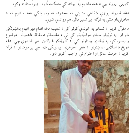
کورنۍ روزنه چې د هغه ماشوم په چلند کې منعکسه شوه ، ډيره ستاینه وکړه.
دغه قدرونه یوازې شفاهي ستاینې ته محدوده نه وه، بلکې هغه ماشوم ته د
هڅونې،او مننې په توګه یو شمیر ډالۍ هم وړاندې شوې.
د دقرآن کریم د نسخو په خوندي کولو کې د شعیب دغه اقدام ډير الهام بخښونکی
شو او په ترټولو سختو موقعیّتونو کې ئې د مقدساتو دحفاظ داهمیّت موضوع
رابرسیره کړه.په ټولنیزو چینلونو کې د کارؤنکو غبرګون هم تائيدوي چې دغه
دریځ د اسلامی ارزښتونو د هغې جوهرې بیانونکی دی چې پر مومنانو د قرآن
کریم د حرمت ساتل او احترام ئې واجب کړی دی.