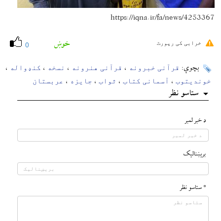
https://iqna.ir/fa/news/4253367
خوښ
خرابی کی رپورٹ
0
قرآنی خبرونه
قرآنی هنرونه
نسخه
کنډواله
بچوې:
،
،
،
،
خوندیتوب
آسمانی کتاب
ثواب
جایزه
عربستان
،
،
،
،
ستاسو نظر
د خبر لمبر
بريښناليک
* ستاسو نظر