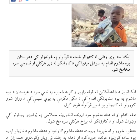
ایکنا –د یوې ودانۍ له کنډوالو څخه د قرآنونو په غونډولو کې دعربستان
یوه ماشوم اقدام په سوشل میډیا کې د کارؤنکو له ډير هرکلي او قدرونې سره
مخامخ شو.
ایکنانیوز د شاهدآنلاین له قوله راپور راکړ،د شعیب په نامې سره د عربستان د یوه
ماشوم په یوه ستایونکي اقدام کې د مکې مکرمې په یوې سیمې کې د وران شوو
کورونو له کنډوالو یو شمیر قرآنونه غونډ کړل.
دغه اقدام او له دغه ماشوم سره اړونده انځورونه سملاسي په ټولنیزو چینلونو کې
وښودل شول او د کارؤنکو له پراخ هرکلي سره مخ شول.
ددغو انځورونو له خپریدا وروسته ددغه ماشوم ګاونډیانو ددغه ماشوم د نازولو لپاره
یوه ساده کورنیزه غونډه جوړه کړه او دهغه په چلند ئې ویاړ وکړ.دوي همداراز د