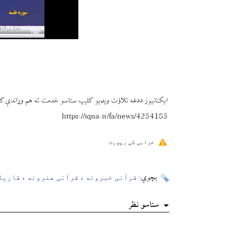
ایکنانیوز ددغه تلاؤت ویډیو کلیپ ستاسو خدمت ته هم وړاندې ک
https://iqna.ir/fa/news/4254185
خرابی کی رپورٹ
قرآنی خبرونه
قرآنی هنرونه
قاریا
بچوې:
،
،
ستاسو نظر