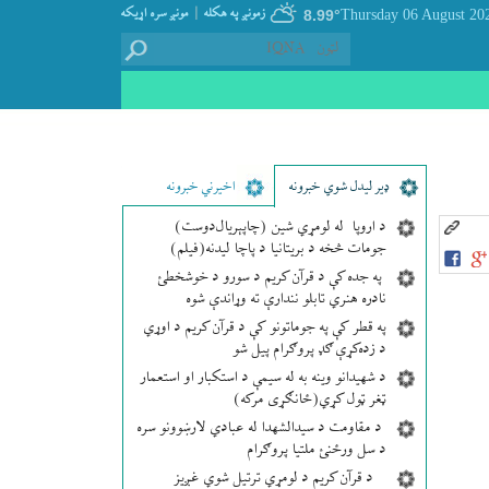
|
زمونږ په هکله
مونږ سره اړيکه
8.99°
ډير لیدل شوي خبرونه
اخیرني خبرونه
د اروپا له لومړي شین (چاپېریال‌دوست)
جومات څخه د بریتانیا د پاچا لیدنه(فیلم)
په جده کې د قرآن کریم د سورو د خوشخطئ
نادره هنري تابلو نندارې ته وړاندې شوه
په قطر کې په جوماتونو کې د قرآن کریم د اوړي
د زده‌کړې ګډ پروګرام پیل شو
د شهیدانو وینه به له سیمې د استکبار او استعمار
ټغر ټول کړي(ځانګړی مرکه)
د مقاومت د سیدالشهدا له عبادي لارښوونو سره
د سل ورځنئ ملتیا پروګرام
د قرآن کریم د لومړي ترتیل شوي غږیز