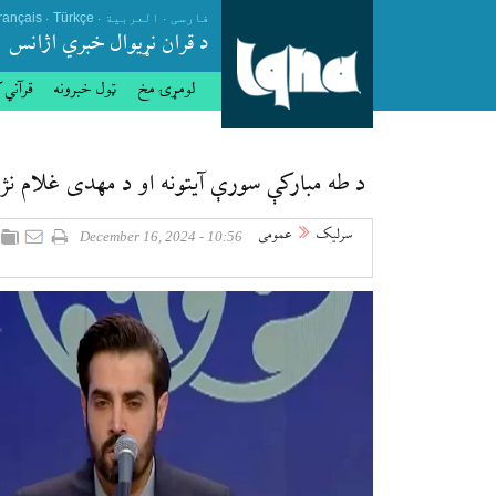
.
.
.
فارسی
العربیة
Türkçe
rançais
د قران نړيوال خبري اژانس
لومړۍ مخ
ټول خبرونه
قرآني 
د طه مبارکې سورې آیتونه او د مهدی غلام نژ
سرلیک
عمومی
10:56 - December 16, 2024