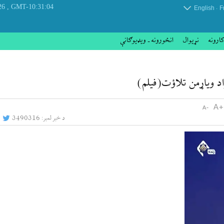
, Thursday 06 August 2026
GMT-10:31:04
.
English
F
کارونه
نړيوال
انځورونه ـ ویډیوګانې
اد ویاړمن تلاؤت(فیلم)
د خبر لمبر:
3490316