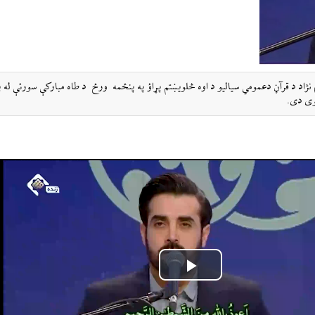
ژاد د قرآڼ دعمومي سیالیو د اوه څلویښتم پړاؤ په پنځمه ورځ د طاه مبارکې سورئې له 
Play
Video