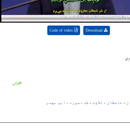
Code of video
Download
وي.
خوښ
ن
حافظان
تلاؤت
طه
سوره
ابو مهدی
،
،
،
،
،