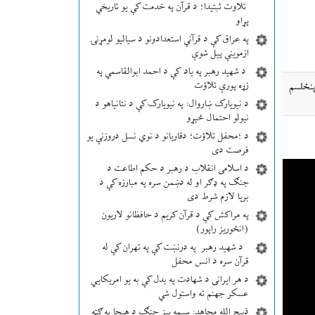
تلاوت ثبتیدا؛ د قرآن په خدمت کې یو تاریخي
پړاو
په عراق کې د قرآني استعدادونو د سیالیو لومړنۍ
ازموینې پیل شوې
د شهید رهبر په یاد کې د احمد ابوالقاسمي په
زړه پورې تلاؤت
پنځلسم
د نیویارک ښاروال: په نیویارک کې د نتانیاهو د
نیولو احتمال څېړو
د ؛محفل تلاؤت؛ دقاریانو د نوي نسل دروزنې یو
فرصت دی
د اسلامی انقلاب د رهبر د حکم اطاعت د
جنګ په ډګر او له دښمن سره په مبارزه کې د
بریا لازم شرط دی
په مراکش کې د قرآن کریم د حافظانو لاریون
(انځوریز راپور)
د شهید رهبر په درنښت کې په تهران کې له
قرآن سره د انس محفل
د هر ایرانی د شهادت په بدل کې به یو امریکایي
عسکر جهنم ته واستول شي
ذبیح الله مجاهد: سیمه ییز جنګ د هیچا په ګټه