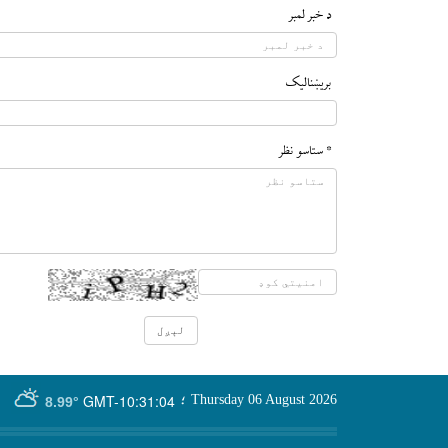
د خبر لمبر
بريښناليک
* ستاسو نظر
GMT-10:31:04
Thursday 06 August 2026
؛
8.99°