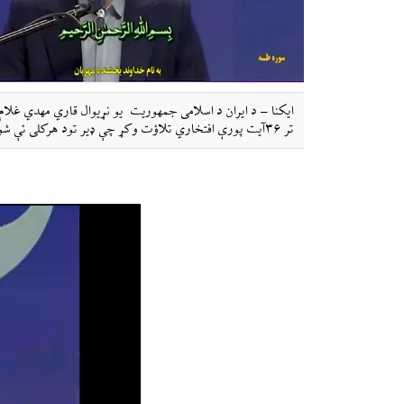
ایکنا – د ایران د اسلامی جمهوریت یو نړیوال قاري مهدي غلام ن
تر ۳۶آیت پورې افتخاري تلاؤت وکړ چې ډیر تود هرکلی ئې شوی دی.