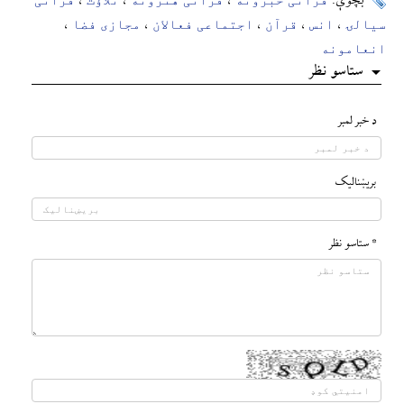
بچوې:
،
،
،
سیالۍ
انس
قرآن
اجتماعی فعالان
مجازی فضا
،
،
،
،
،
انعامونه
ستاسو نظر
د خبر لمبر
بريښناليک
* ستاسو نظر