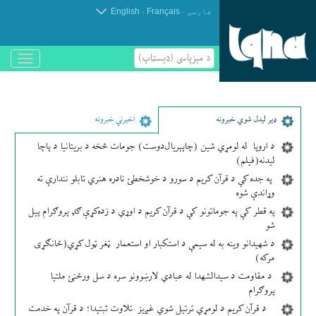
.
.
فارسی
Français
English
د مېزپاسى (ډیسټاپ)
باز
و
بسته
کردن
منو
ډير لیدل شوي خبرونه
اخیرني خبرونه
د اروپا له لومړي شین (چاپېریال‌دوست) جومات څخه د بریتانیا د پاچا
لیدنه(فیلم)
په جده کې د قرآن کریم د سورو د خوشخطئ نادره هنري تابلو نندارې ته
وړاندې شوه
په قطر کې په جوماتونو کې د قرآن کریم د اوړي د زده‌کړې ګډ پروګرام پیل
شو
د شهیدانو وینه به له سیمې د استکبار او استعمار ټغر ټول کړي(ځانګړی
مرکه)
د مقاومت د سیدالشهدا له عبادي لارښوونو سره د سل ورځنئ ملتیا
پروګرام
د قرآن کریم د لومړي ترتیل شوي غږیز تلاوت ثبتیدا؛ د قرآن په خدمت