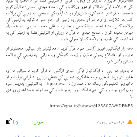
انعامونواو جایزو د نازولو وړ وبلل، د قرآني او انټرنیټي فضا کې د محتوا په تولید
کې ۵ برلاسه قرآني فعالانو او دوو اورګانونو کې استاد مهدي حسنی؛ د قرآن کریم
د حفظ او قرائاتو دزده کړې د ترټولو زیات لیدونکي صفحې په زمینې کې برلاسه
کس،د تلاؤت او او د غږ او لحجې په زمینې کې دم حتوا د تولید په زمینې کې
برلاسه کس استاد احمد ابوالقاسمي ، جناب ښاغلی محمد سلیمي او همداراز
میرمن سعیده الوان ، صالح مهدي د قرآن د روزنې او انټرنیټي فضا په زمینو کې په
فعالیتونو کې غوره او برلاسه کسان معرفي شول.
دغه راز ایکنانیوزخبری آژانس هم د قرآن کریم د فعالیتونو واو سیالیو، محفلونو او
د پيښو او داطلاع رسونې د ترټولو زیات کتونکي ویب پاڼې په زمیینې کې برلاسه
رسانئ وګڼل شوه.
د یادولو ده چې د ایکنانیوز قرآنی خبری اژآنس د قرآن کریم د سیالیو د ااوه
څلويښتم پړاؤ د خبرونو په ځانګړي دوسیې کې ددغې پيښېئ د قرآني تولیداتو او
دخبرونو تعقیبونکی رسانه ده ، همداراز د iqnanews په انټرنیټي ایډریس سره
په ټولنیزو چینلونو کې هم د ایکنانیوز په چینلونو کې مطلبونه د مشاهدې وړ دي
.\
https://iqna.ir/fa/news/4255073/%DB%B5
خوښ
خرابی کی رپورٹ
0
قرآنی خبرونه
قرآنی هنرونه
تلاؤت
قرآنی