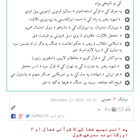
کې یو تاریخي پړاو
په عراق کې د قرآني استعدادونو د سیالیو لومړنۍ ازموینې پیل شوې
د شهید رهبر په یاد کې د احمد ابوالقاسمي په زړه پورې تلاؤت
د نیویارک ښاروال: په نیویارک کې د نتانیاهو د نیولو احتمال څېړو
د ؛محفل تلاؤت؛ دقاریانو د نوي نسل دروزنې یو فرصت دی
د اسلامی انقلاب د رهبر د حکم اطاعت د جنګ په ډګر او له دښمن سره
په مبارزه کې د بریا لازم شرط دی
په مراکش کې د قرآن کریم د حافظانو لاریون (انځوریز راپور)
د شهید رهبر په درنښت کې په تهران کې له قرآن سره د انس محفل
د هر ایرانی د شهادت په بدل کې به یو امریکایي عسکر جهنم ته واستول شي
ذبیح الله مجاهد: سیمه ییز جنګ د هیچا په ګټه نه دی
سرلیک
عمومی
10:41 - December 21, 2024
د خبر لمبر:
3490339
په انټرنیټي فضا کې ۵ قرآنی فعال او ۲
اورګانونه معرفي شول