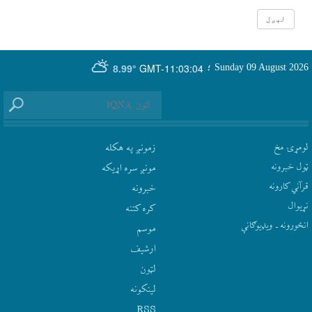
GMT-11:03:04
Sunday 09 August 2026
؛
8.99°
لومړۍ مخ
زمونږ په هکله
ټول خبرونه
مونږ سره اړيکه
قرآني کارونه
‫خبرونه
نړيوال
کره کتنه
انځورونه ـ ویډیوګانې
موسم
ارشيف
لټون
لينکونه
RSS