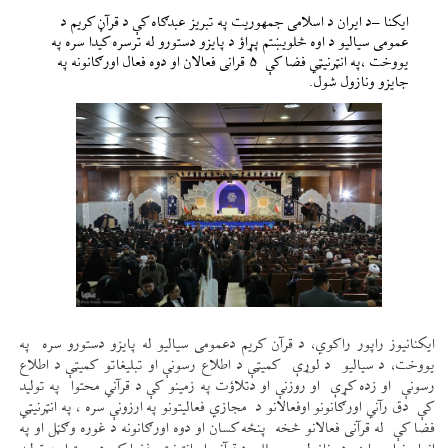
ایکنا –د ایران د اسلامی جمهوریت په تبریز عبدګاه کې د قرآڼ کریم د
عمومی سیالیو د اوه څلویښتم پړاؤ د پایزو دستورو له ترسره کیدا سره په
یووخت ،په انټرنیټي فضا کې ۵ قرانی فعالان او دوه فعال اورګانونه په
جایزو ونازول شول.
ایکنانیوز راپور راکوي، د قرآن کریم دعمومی سیالیو له پایزو دستورو سره په
یووخت، د سیالیو د لوړې کمیټې د اطلاع رسونې او تبلیغاتو کمیټې د اطلاع
رسونې او زده کړې او روزنې او دتلاؤت په زمینو کې د قرآني محتوا په تولید
کې دق رآني اورګانونو اوفعالانو د مجازي فعالیتونو په ارزونې سره ، په انټرنیټي
فضا کې له قرآنی فعالانو څخه پنځه کسان او دوه اورګانونه د غوره وګڼل او په