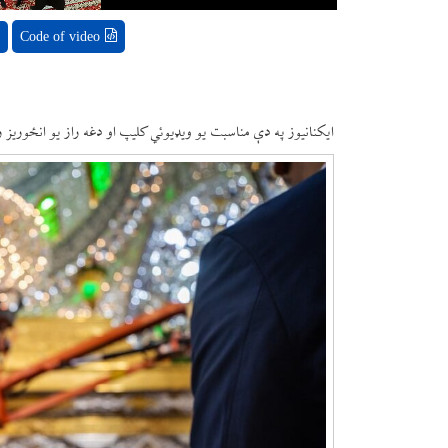
Code of video
ایکنانیوز په دې مناسبت یو ویډیوئي کلیپ او دغه راز یو انځوریز