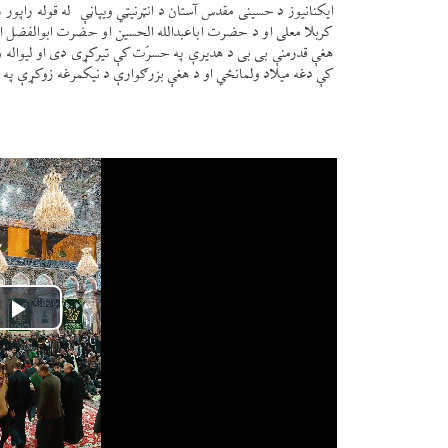
ایکنانیوز د حسینی مقدس آستان د انټرنیټي ویپاڼې له قوله راپور
کربلا معلی او د حضرت اباعبدالله الحسین او حضرت ابوالفضل الع
هغې قدرمنې بی بی د هدیرې په حسرّت کې تیرکړی دی او لیواله وو
کې دغه میلاد ولمانځي او د هغې بزرګوارې د نیکمرغه زوکړې په 
ay
eo