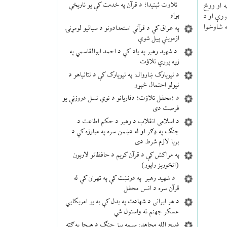
تلاوت ثبتیدا؛ د قرآن په خدمت کې یو تاریخي
ه او ورځ
پړاو
ورې او د
ه شاوخوا
په عراق کې د قرآني استعدادونو د سیالیو لومړنۍ
ازموینې پیل شوې
د شهید رهبر په یاد کې د احمد ابوالقاسمي په
زړه پورې تلاؤت
د نیویارک ښاروال: په نیویارک کې د نتانیاهو د
نیولو احتمال څېړو
د ؛محفل تلاؤت؛ دقاریانو د نوي نسل دروزنې یو
فرصت دی
د اسلامی انقلاب د رهبر د حکم اطاعت د
جنګ په ډګر او له دښمن سره په مبارزه کې د
بریا لازم شرط دی
په مراکش کې د قرآن کریم د حافظانو لاریون
(انځوریز راپور)
د شهید رهبر په درنښت کې په تهران کې له
قرآن سره د انس محفل
د هر ایرانی د شهادت په بدل کې به یو امریکایي
عسکر جهنم ته واستول شي
ذبیح الله مجاهد: سیمه ییز جنګ د هیچا په ګټه