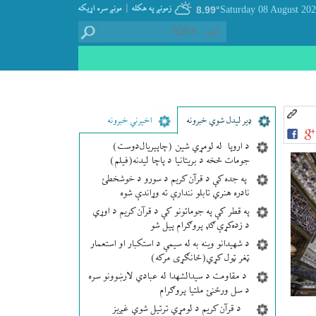
|
زمونږ په هکله
مونږ سره اړيکه
8.99°
ډير لیدل شوي خبرونه
اخیرني خبرونه
د اروپا له لومړي شین (چاپېریال‌دوست)
جومات څخه د بریتانیا د پاچا لیدنه(فیلم)
په جده کې د قرآن کریم د سورو د خوشخطئ
نادره هنري تابلو نندارې ته وړاندې شوه
په قطر کې په جوماتونو کې د قرآن کریم د اوړي
د زده‌کړې ګډ پروګرام پیل شو
د شهیدانو وینه به له سیمې د استکبار او استعمار
ټغر ټول کړي(ځانګړی مرکه)
د مقاومت د سیدالشهدا له عبادي لارښوونو سره
د سل ورځنئ ملتیا پروګرام
د قرآن کریم د لومړي ترتیل شوي غږیز