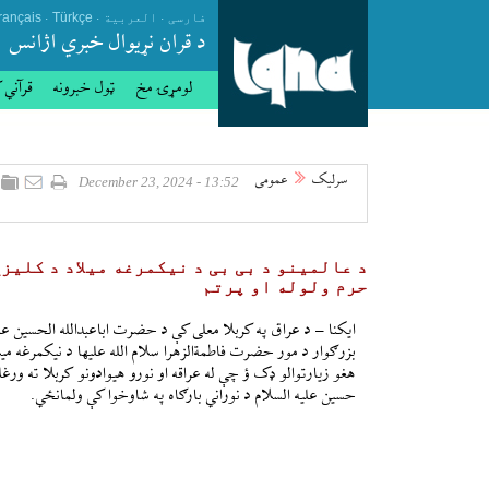
.
.
.
فارسی
العربیة
Türkçe
rançais
د قران نړيوال خبري اژانس
لومړۍ مخ
ټول خبرونه
قرآني 
سرلیک
عمومی
13:52 - December 23, 2024
د عالمینو د بی بی د نیکمرغه میلاد د کلیز
حرم ولوله او پرتم
ایکنا – د عراق په کربلا معلی کې د حضرت اباعبدالله الحسین عل
بزرګوار د مور حضرت فاطمةالزهرا سلام الله علیها د نیکمرغه میل
هغو زیارتوالو ډک ؤ چې له عراقه او نورو هیوادونو کربلا ته و
حسین علیه السلام د نوراني بارګاه په شاوخوا کې ولمانځي.