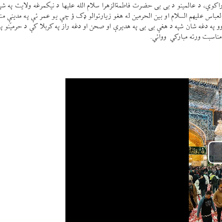
 راکوي، د عالمینو د بی بی حضرت فاطمةالزهرا سلام الله علیها د نیکمرغه ولایت په شپ
باس علیهم السلام او بین الحرمین له هغو زیارتوالو ډک ؤ چې یو عمر ئې په مدینې من
 په دغه شان شپه د هغې بی بی په هدیرې او صحن او دغه راز په کربلا کې د حرمیّنو پ
مناسبت ورته مبارکي ووائي.
Pl
Vid