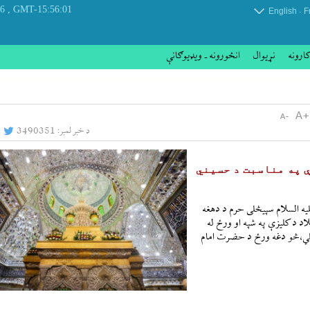
, Saturday 08 August 2026
GMT-15:56:01
.
English
F
کارونه
نړيوال
انځورونه ـ ویډیوګانې
د خبر لمبر:
3490351
ې په مناسبت د حسیني
یه السلام سپيڅلی حرم د دهغه
اد د کلیزې په شپه او ورځ له
رغلي،څو دغه ورځ د حضرت امام