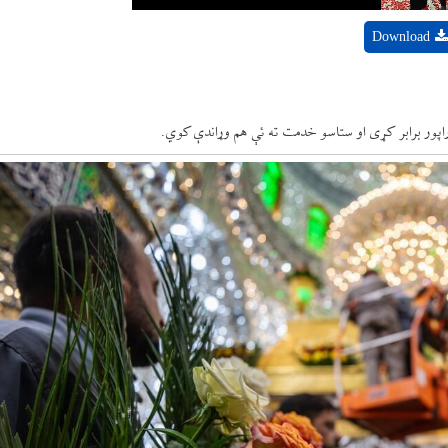
Download
 راپور برابر کړی او ستاسو خدمت ته ئې هم وړاندې کوي.