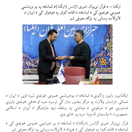
ایکنا – د قرآن نړیوال خبری اژانس (ایکنا)د لمانځه په یو ویشتمې
عمومي غونډې کې د لمانځه د اقامه کولو په دودولو کې د ایران د
لابرلاسه رسانۍ په توګه معرفی شو.
ایکنانیوز راپور راکوي،د لمانځه د یودیرشمې عمومی غونډې تیره اونۍ د ایران د
شمالی خراسان ولایت په مرکز بجنور ښار کې ترسره شوه او ددغې غونډې پایزې
دستورې هم د مرغومې د میاشتې په پنځةه نیټه مازدیګر د ایران د اسلامی
جمهوریت د ولسمشر له وینا سره یو ځاي وې.
قرآن نړیوال خبری آژانس (ایکنا) د لمانځه د یو دیرشمې عمومی غونډې کې د
لمانځه د اقامه کیدا په دودولو کې د هیواد د لابرلاسه رسانۍ په توګه معرفي شو.