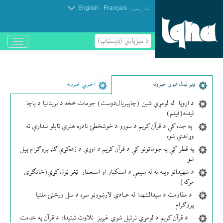
.
.
فارسی
Français
English
د مېزپاسى (ډیسټاپ)
باز
و
بسته
کردن
منو
ډير لیدل شوي خبرونه
اخیرني خبرونه
د اروپا له لومړي شین (چاپېریال‌دوست) جومات څخه د بریتانیا د پاچا
لیدنه(فیلم)
په جده کې د قرآن کریم د سورو د خوشخطئ نادره هنري تابلو نندارې ته
وړاندې شوه
په قطر کې په جوماتونو کې د قرآن کریم د اوړي د زده‌کړې ګډ پروګرام پیل
شو
د شهیدانو وینه به له سیمې د استکبار او استعمار ټغر ټول کړي(ځانګړی
مرکه)
د مقاومت د سیدالشهدا له عبادي لارښوونو سره د سل ورځنئ ملتیا
پروګرام
د قرآن کریم د لومړي ترتیل شوي غږیز تلاوت ثبتیدا؛ د قرآن په خدمت