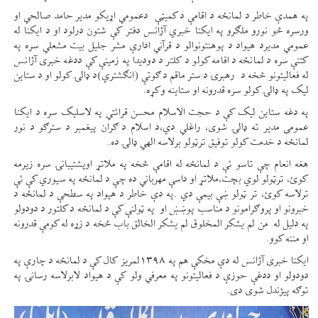
په همدې خاطر د لمانځه د اقامې د کمیټې دعمومي اړیکو مدیر حامد صالحي او
ورسره څو نورو ملګرو په ایکنا خبري آژانس دفتر کې شتون درلود او د ایکنا له
عمومي مدیرد هیواد د پوهنتونوالو د قرآني ادارې مشر جلیل بیت مشعلي سره په
کتنې سره د لمانځه د اقامه کولو د کلتر د دودیدا په زمینې کې ددغه خبری آژانس
له فعالیتونو څخه د رهبرۍ د ستر ماقم د ګوتې (انګشتري)د ډالۍ کولو او د ستاین
لیک په ډالۍ کولو سره قدرونه او ستاینه وکړه.
په دغه ستاین لیک کې د حجت الاسلام محسن قرائتي په لاسلیک سره د ایکنا
عمومی مدیر ته ډالۍ شوی، راغلي دي،د اسلام د ګران پیغمبر د سترګو د نور
لمانځه د خدمت کولو توفیق ترټولو برلاسه الهي ډالۍ ده.
هغه انعام چې تاسو ئې د لمانځه له اقامې څخه په ملاتړ اوپشتیبانۍ سره زیرمه
کوئ، ترټولو لوي بچت،ملاتړ او داسې مهرباني ده چې د لمانځه په سیوري کې ئې
ترلاسه کوئ، تر ټولو ښې بیمې دي .په دې خاطر د هیواد په سطحې د لمانځه د
خبرونو او پروګرامونو د مناسب پوښښ او په ټولنې کې د لمانځه د کلتور د دودولو
په دلیل له من لم يشكر المخلوق لم يشكر الخالق باب څخه د زړه له کومې قدرونه
او مننه کوو.
ایکنا خبری آژانس له دې مخکې هم په ۱۳۹۸لمریز کال کې د لمانځه د چارې په
دودولو او ددغې حوزې د فعالیتونو په معرفي ولو کې د هیواد لابرلاسه رسانۍ په
توګه پيژندل شوی دی.