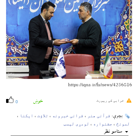
https://iqna.ir/fa/news/4256816
خوښ
خرابی کی رپورٹ
0
قرآنی هنر
قرانی خبرونه
تلاؤت
ایکنا
بچوې:
،
،
،
،
لمونځ
جشنواره
لومړی لېسټ
،
،
ستاسو نظر