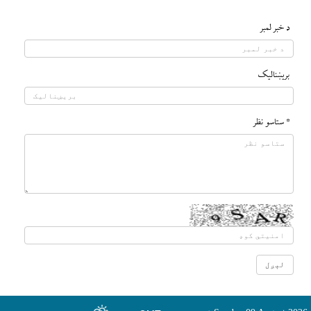
د خبر لمبر
بريښناليک
* ستاسو نظر