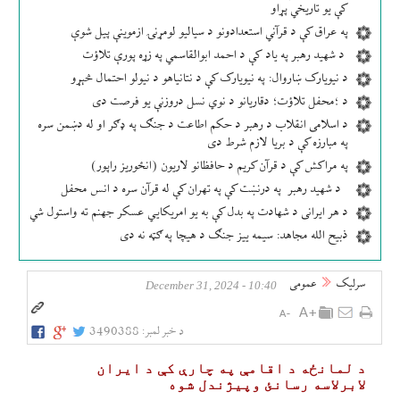
کې یو تاریخي پړاو
په عراق کې د قرآني استعدادونو د سیالیو لومړنۍ ازموینې پیل شوې
د شهید رهبر په یاد کې د احمد ابوالقاسمي په زړه پورې تلاؤت
د نیویارک ښاروال: په نیویارک کې د نتانیاهو د نیولو احتمال څېړو
د ؛محفل تلاؤت؛ دقاریانو د نوي نسل دروزنې یو فرصت دی
د اسلامی انقلاب د رهبر د حکم اطاعت د جنګ په ډګر او له دښمن سره
په مبارزه کې د بریا لازم شرط دی
په مراکش کې د قرآن کریم د حافظانو لاریون (انځوریز راپور)
د شهید رهبر په درنښت کې په تهران کې له قرآن سره د انس محفل
د هر ایرانی د شهادت په بدل کې به یو امریکایي عسکر جهنم ته واستول شي
ذبیح الله مجاهد: سیمه ییز جنګ د هیچا په ګټه نه دی
سرلیک
عمومی
10:40 - December 31, 2024
د خبر لمبر:
3490388
د لمانځه د اقامې په چارې کې د ایران
لابرلاسه رسانئ وپيژندل شوه