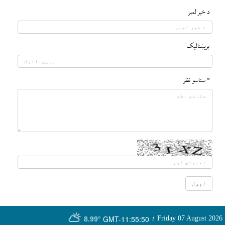
د خبر لمبر
بريښناليک
* ستاسو نظر
GMT-11:55:50
Friday 07 August 2026
؛
8.99°