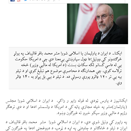
ایکنا- د ایران د پارلیمان یا اسلامی شورا مشر محمد باقر قالیباف په یولړ
څرګندونو کې ووئيل؛دا ډول سپارښتنې بې‌معنا دي چې د امریکا حکومت
یې له داسې کسانو لکه سکاټ بسنت (د امریکا له مالیې وزیر) څخه
ترلاسه کوي، چې همدارنګه د محاصرې موضوع هم تبلیغ کوي او د تیلو
بیه یې تر ۱۲۰ ډالرو پورې رسولې ده. د تیلو د بیې بل پړاو به ۱۴۰ ډالر
وي.
ایکنانیوز د پارس ټودې له قوله راپو ر راکړ، د ایران د اسلامي شورا مجلس
(پارلمان)مشر په خپله مجازي پاڼه کې د امریکا د ولسمشر ادعا او د دې ترهګر
رژیم د مالیې وزیر سپکو خبرو ته غبرګون وښود.
په راپور کې وئيل شوي دي، د ایران د اسلامي شورا مشر محمد باقر قالیباف د
ایران د تیلو د څاه‌ګانو د چاودنې په اړه د ټرمپ د دروغجنې ادعا په غبرګون کې