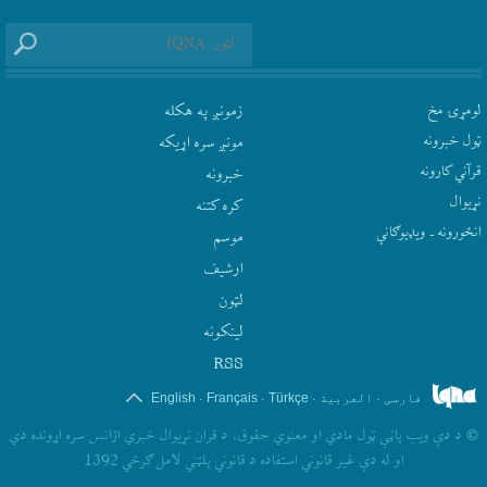
لومړۍ مخ
زمونږ په هکله
ټول خبرونه
مونږ سره اړيکه
قرآني کارونه
‫خبرونه
نړيوال
کره کتنه
انځورونه ـ ویډیوګانې
موسم
ارشيف
لټون
لينکونه
RSS
.
.
.
.
فارسی
العربیة
Türkçe
Français
English
©
د دې ويب پاڼې ټول مادي او معنوي حقوق، د قران نړيوال خبري اژانس سره اړونده دي
او له دې غير قانوني استفاده د قانوني پلټني لامل ګرځي 1392