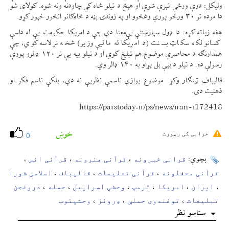
ولیکل: درې ورځې تېرې شوې او هېڅ د تیلو څاه کې چاودنه ونه شوه. کولای شو
دا موده تر ۳۰ ورځو پورې وغځوو او په ژوندۍ بڼه د څاه‌ګانو انځور خپور کړو.
هغه زیاته کړه: دا ډول سپارښتنې بې‌معنا دي چې د امریکا حکومت یې له داسې
کسانو لکه سکاټ بسنت (د امریکا له مالیې وزیر) څخه ترلاسه کوي، چې
همدارنګه د محاصرې موضوع هم تبلیغ کوي او د تیلو بیه یې تر ۱۲۰ ډالرو پورې
رسولې ده. د تیلو د بیې بل پړاو به ۱۴۰ ډالر وي.
قالیباف ټینګار وکړ: موضوع یوازې ناسمې نظریې نه دي، بلکې ناسم فکر او
ذهنیت دی.
https://parstoday.ir/ps/news/iran-i172418
خوښ
خرابی کی رپورٹ
0
قرانی خبرونه
قرآنی هنرونه
قرآنی انس
بچوې:
،
،
،
قرآنی محفلونه
قرآنی تعلیمات
قالیباف
اسلامی شورا
،
،
،
ایران
امریکا
ترمپ
وحشی اسراییل
حمله
دروغجن
،
،
،
،
،
،
تبلیغات
توغندوی حملې
ډرونز
وحشیتوب
،
،
،
ستاسو نظر