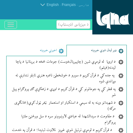
.
.
فارسی
Français
English
د مېزپاسى (ډیسټاپ)
باز
و
بسته
کردن
منو
ډير لیدل شوي خبرونه
اخیرني خبرونه
د اروپا له لومړي شین (چاپېریال‌دوست) جومات څخه د بریتانیا د پاچا
لیدنه(فیلم)
په جده کې د قرآن کریم د سورو د خوشخطئ نادره هنري تابلو نندارې ته
وړاندې شوه
په قطر کې په جوماتونو کې د قرآن کریم د اوړي د زده‌کړې ګډ پروګرام پیل
شو
د شهیدانو وینه به له سیمې د استکبار او استعمار ټغر ټول کړي(ځانګړی
مرکه)
د مقاومت د سیدالشهدا له عبادي لارښوونو سره د سل ورځنئ ملتیا
پروګرام
د قرآن کریم د لومړي ترتیل شوي غږیز تلاوت ثبتیدا؛ د قرآن په خدمت