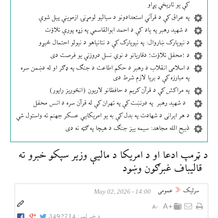
کې یو تاریخي پړاو
په عراق کې د قرآني استعدادونو د سیالیو لومړنۍ ازموینې پیل شوې
د شهید رهبر په یاد کې د احمد ابوالقاسمي په زړه پورې تلاؤت
د نیویارک ښاروال: په نیویارک کې د نتانیاهو د نیولو احتمال څېړو
د ؛محفل تلاؤت؛ دقاریانو د نوي نسل دروزنې یو فرصت دی
د اسلامی انقلاب د رهبر د حکم اطاعت د جنګ په ډګر او له دښمن سره
په مبارزه کې د بریا لازم شرط دی
په مراکش کې د قرآن کریم د حافظانو لاریون (انځوریز راپور)
د شهید رهبر په درنښت کې په تهران کې له قرآن سره د انس محفل
د هر ایرانی د شهادت په بدل کې به یو امریکایي عسکر جهنم ته واستول شي
ذبیح الله مجاهد: سیمه ییز جنګ د هیچا په ګټه نه دی
د ټرمپ ادعا او د امریکا د مالیې وزیر سپکو خبرو ته
قالیباف غبرګون وښود
سرلیک
عمومی
14:00 - May 02, 2026
د خبر لمبر:
3492714