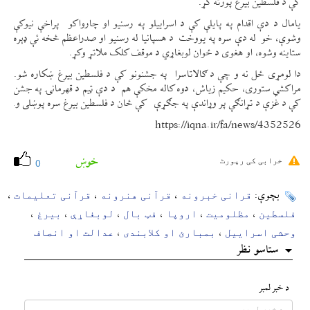
کې د فلسطین بیرغ پورته کړ.
یامال د دې اقدام په پایلې کې د اسراییلو په رسنیو او چارواکو پراخې نیوکې
وشوې، خو له دې سره په یووخت د هسپانیا له رسنیو او صدراعظم څخه ئې ډېره
ستاینه وشوه، او هغوی د ځوان لوبغاړي د موقف کلک ملاتړ وکړ.
دا لومړی ځل نه و چې د ګالاتاسرا په جشنونو کې د فلسطین بیرغ ښکاره شو.
مراکشي ستوری، حکیم زیاش، دوه کاله مخکې هم د دې ټیم د قهرمانۍ په جشن
کې د غزې د تړانګې پر وړاندې په جګړې کې ځان د فلسطین بیرغ سره پوښلی و.
https://iqna.ir/fa/news/4352526
خوښ
خرابی کی رپورٹ
0
قرانی خبرونه
قرآنی هنرونه
قرآنی تعلیمات
بچوې:
،
،
،
فلسطین
مظلومیت
اروپا
فټ بال
لوبغاړې
بیرغ
،
،
،
،
،
،
وحشی اسراییل
بمبارئ او کلابندی
عدالت او انصاف
،
،
ستاسو نظر
د خبر لمبر