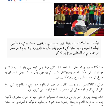
ایکنا- د ګالاتاسرا فوټبال ټیم فرانسوي لوبغاړې، ساشا بوئي، د ترکیې
لیګ د قهرمانۍ په جشن کې د ټولو پام ځان ته راواړاوه او د جام د مراسمو
پر مهال ئې د فلسطین بیرغ پورته کړ.
د ایکنا د راپور له مخې، د دغه ۲۴ کلنې فرانسوي لوبغاړې پلویانو په ټولنیزو
چینلونو کې عکسونه او ویډیوګانې شئیر کړې، چې پکې ساشا بوئي د میدان په
مینځ کې د فلسطین بیرغ پورته کړی دی.
بوئي د ګالاتاسرا د وروستیو کلونو یو مهم لوبغاړی دی چې د دفاع په ښي اړخ
کې لوبې کوي او مخکې ئې د بایرن مونیخ لپاره لوبې کړې دي.
دغه پېښه یوازې څو ورځې وروسته د هسپانیا د ملي ټیم د ځوان ستوري لامین
یامال له ورته اقدام وروسته وشوه؛ هغه هم د بارسلونا د لیګ د قهرمانۍ په جشن