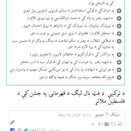
کې یو تاریخي پړاو
په عراق کې د قرآني استعدادونو د سیالیو لومړنۍ ازموینې پیل شوې
د شهید رهبر په یاد کې د احمد ابوالقاسمي په زړه پورې تلاؤت
د نیویارک ښاروال: په نیویارک کې د نتانیاهو د نیولو احتمال څېړو
د ؛محفل تلاؤت؛ دقاریانو د نوي نسل دروزنې یو فرصت دی
د اسلامی انقلاب د رهبر د حکم اطاعت د جنګ په ډګر او له دښمن سره
په مبارزه کې د بریا لازم شرط دی
په مراکش کې د قرآن کریم د حافظانو لاریون (انځوریز راپور)
د شهید رهبر په درنښت کې په تهران کې له قرآن سره د انس محفل
د هر ایرانی د شهادت په بدل کې به یو امریکایي عسکر جهنم ته واستول شي
ذبیح الله مجاهد: سیمه ییز جنګ د هیچا په ګټه نه دی
د ترکیې د فټ بال لیګ د قهرمانۍ په جشن کې د
فلسطین ملاتړ
سرلیک
عمومی
6:33 - May 18, 2026
د خبر لمبر:
3492788