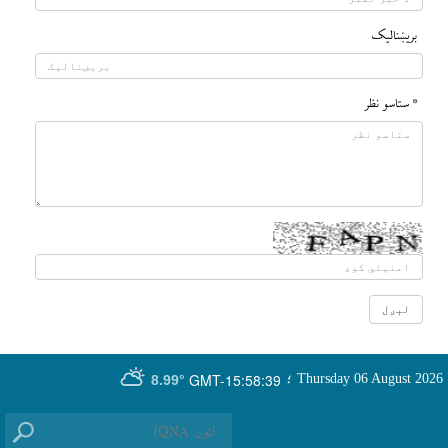
بريښناليک
* ستاسو نظر
GMT-15:58:39
Thursday 06 August 2026
؛
8.99°