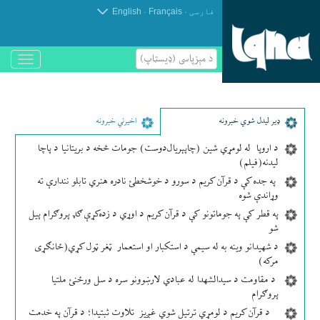
.
.
فارسی
Français
English
د مېزپاسى (ډیسټاپ)
باز
و
بسته
کردن
منو
ډير لیدل شوي خبرونه
اخیرني خبرونه
د اروپا له لومړي شین (چاپېریال‌دوست) جومات څخه د بریتانیا د پاچا
لیدنه(فیلم)
په جده کې د قرآن کریم د سورو د خوشخطئ نادره هنري تابلو نندارې ته
وړاندې شوه
په قطر کې په جوماتونو کې د قرآن کریم د اوړي د زده‌کړې ګډ پروګرام پیل
شو
د شهیدانو وینه به له سیمې د استکبار او استعمار ټغر ټول کړي(ځانګړی
مرکه)
د مقاومت د سیدالشهدا له عبادي لارښوونو سره د سل ورځنئ ملتیا
پروګرام
د قرآن کریم د لومړي ترتیل شوي غږیز تلاوت ثبتیدا؛ د قرآن په خدمت