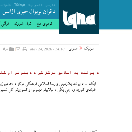
.
.
.
فارسی
العربیة
Türkçe
rançais
د قران نړيوال خبري اژانس
لومړۍ مخ
ټول خبرونه
قرآني 
سرلیک
عمومی
14:10 - May 24, 2026
د پولنډ په اسلامي مرکز کې د دینونو او ک
غونډې کوربه و، چې پکې د بېلابېلو دینونو او کلتورونو ګڼ شمېر