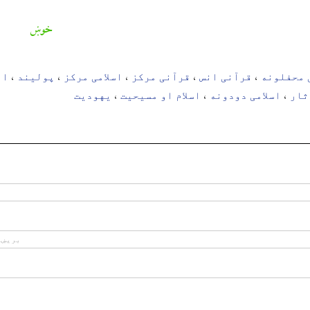
خوښ
 محفلونه
قرآنی انس
قرآنی مرکز
اسلامی مرکز
پولیند
ار
،
،
،
،
،
ثار
اسلامی دودونه
اسلام او مسیحیت
یهودیت
،
،
،