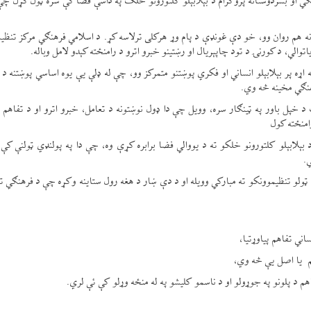
نګي او بشردوستانه پروګرام د بېلابېلو کلتورونو خلک په داسې فضا کې سره ټول کړل چې
 هم روان وو، خو دې غونډې د پام وړ هرکلی ترلاسه کړ. د اسلامي فرهنګي مرکز تنظیم
توالي، د کورنۍ د تود چاپېریال او رښتینو خبرو اترو د رامنځته کېدو لامل وباله.
اړه پر بېلابېلو انساني او فکري پوښتنو متمرکز وو، چې له ډلې یې یوه اساسي پوښتنه د 
هنګي مخینه څه وي.
خپل باور په ټینګار سره، وویل چې دا ډول نوښتونه د تعامل، خبرو اترو او د تفاهم د
امنځته کول
لابېلو کلتورونو خلکو ته د یووالي فضا برابره کړې وه، چې دا په پولنډي ټولنې کې 
ي.
ټولو تنظیموونکو ته مبارکي وویله او د دې ښار د هغه رول ستاینه وکړه چې د فرهنګي ت
اني تفاهم پیاوړتیا،
کم یا اصل یې څه وي،
اهم د پلونو په جوړولو او د ناسمو کلیشو په له منځه وړلو کې ئې لري.