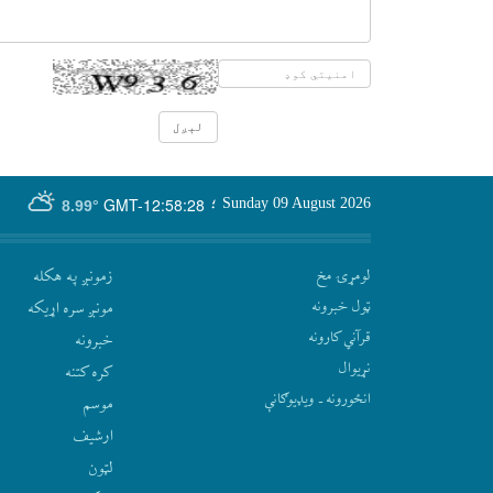
GMT-12:58:28
Sunday 09 August 2026
؛
8.99°
لومړۍ مخ
زمونږ په هکله
ټول خبرونه
مونږ سره اړيکه
قرآني کارونه
‫خبرونه
نړيوال
کره کتنه
انځورونه ـ ویډیوګانې
موسم
ارشيف
لټون