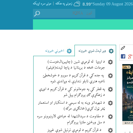
|
زمونږ په هکله
مونږ سره اړيکه
8.99°
,
ډير لیدل شوي خبرونه
اخیرني خبرونه
د اروپا له لومړي شین (چاپېریال‌دوست)
جومات څخه د بریتانیا د پاچا لیدنه(فیلم)
په جده کې د قرآن کریم د سورو د خوشخطئ
نادره هنري تابلو نندارې ته وړاندې شوه
په قطر کې په جوماتونو کې د قرآن کریم د اوړي
د زده‌کړې ګډ پروګرام پیل شو
د شهیدانو وینه به له سیمې د استکبار او استعمار
ټغر ټول کړي(ځانګړی مرکه)
د مقاومت د سیدالشهدا له عبادي لارښوونو سره
د سل ورځنئ ملتیا پروګرام
د قرآن کریم د لومړي ترتیل شوي غږیز