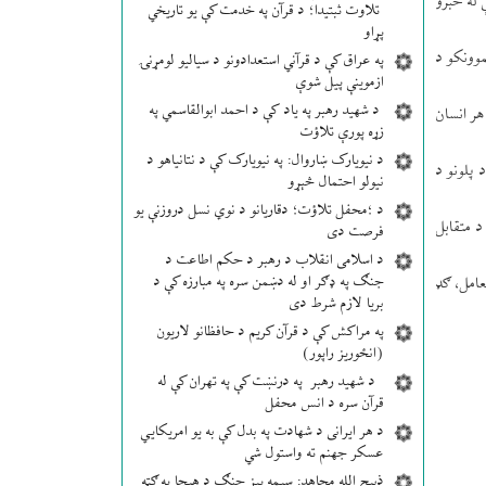
 له خبرو
تلاوت ثبتیدا؛ د قرآن په خدمت کې یو تاریخي
پړاو
وونکو د
په عراق کې د قرآني استعدادونو د سیالیو لومړنۍ
ازموینې پیل شوې
د شهید رهبر په یاد کې د احمد ابوالقاسمي په
هر انسان
زړه پورې تلاؤت
د نیویارک ښاروال: په نیویارک کې د نتانیاهو د
 پلونو د
نیولو احتمال څېړو
د ؛محفل تلاؤت؛ دقاریانو د نوي نسل دروزنې یو
د متقابل
فرصت دی
د اسلامی انقلاب د رهبر د حکم اطاعت د
جنګ په ډګر او له دښمن سره په مبارزه کې د
عامل، ګډ
بریا لازم شرط دی
په مراکش کې د قرآن کریم د حافظانو لاریون
(انځوریز راپور)
د شهید رهبر په درنښت کې په تهران کې له
قرآن سره د انس محفل
د هر ایرانی د شهادت په بدل کې به یو امریکایي
عسکر جهنم ته واستول شي
ذبیح الله مجاهد: سیمه ییز جنګ د هیچا په ګټه