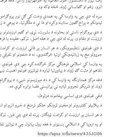
یکنا نیوز د «مسلمون حول العالم» په حوالهراپور راکړ؛ دغه فره
اترو، زغم او ګډانساني ژوند څخه ډکه وه.
سره له دې چې په وارسا کې په همدې وخت کې ګڼ نور پروګرامونه
لیدونکو د پراخ ګډون ستاینه وکړه او دا ئې د ملګرتیا، د پوهې د زیا
د دې پروګرام ناستې او بحثونه د بشریت، نړۍ او ګډو ارزښتونو په 
ارزښت او مقام و، پرته له دې چې د هغه اصل، توکم، عقیده یا فر
د دې غونډې تنظیموونکو، د هر انسان پر ذاتي ارزښت او کرامت د 
جوړولو مخ په زیاتېدونکې اړتیا څرګندوي، نه د خنډونو او تفرقې ر
په وارسا کې اسلامي فرهنګي مرکز څرګنده کړه چې دې غونډې د بې
تفاهم او مثبت ګډ ژوند د پیاوړتیا لپاره د ټولنیزو غونډو اهمیت ښي
دغه مرکز همدارنګه په وارسا کې د «د میوزیمونو شپې» د پروګرام 
ژوند او شریکو تجروبو لپاره ئې پرانیستې فضا برابره کړې ده.
دغې غونډې درې اساسي پیغامونه درلودل:
د بېلابېلو کلتورونو او مخینو لرونکو خلکو ترمنځ د خبرو اترو او انس
د هر انسان پر ارزښت او کرامت ټینګار، پرته له دې چې دین، تو
او په اروپا کې د اسلامي بنسټونو د هغه رول بیانول چې د ټولنیز تف
https://iqna.ir/fa/news/4353806