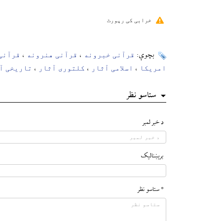
خرابی کی رپورٹ
قرآنی خبرونه
قرآنی هنرونه
قرآنی
بچوې:
،
،
امریکا
اسلامی آثار
کلتوری آثار
تاریخی آ
،
،
،
ستاسو نظر
د خبر لمبر
بريښناليک
* ستاسو نظر