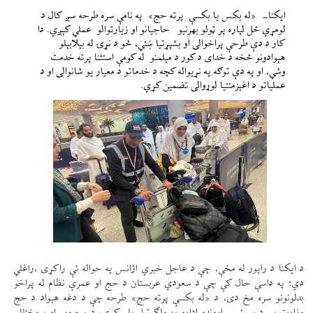
ایکنا- «له بکس یا بکسې پرته حج» په نامې سره طرحه سږ کال د
لومړي ځل لپاره پر ټولو بهرنیو حاجیانو او زیارتوالو عملي کېږي. دا
کار د دې طرحې پراخوالی او بشپړتیا ښئي، څو د نړۍ له بېلابېلو
هېوادونو څخه د خدای د کور د مېلمنو له کومې استثنا پرته خدمت
وشي، او په دې توګه په نړیواله کچه د خدماتو د معیار یو شانوالی او د
عملیاتو د اغېزمنتیا لوړوالی تضمین کړي.
د ایکنا د راپور له مخې، چې د عاجل خبري اژانس په حواله ئې راکړی ،راغلي
دي؛ په داسې حال کې چې د سعودي عربستان د حج او عمرې نظام له پراخو
بدلونونو سره مخ دی، د «له بکسې پرته حج» طرحه چې د دغه هېواد د حج