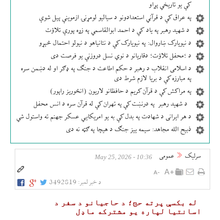
کې یو تاریخي پړاو
په عراق کې د قرآني استعدادونو د سیالیو لومړنۍ ازموینې پیل شوې
د شهید رهبر په یاد کې د احمد ابوالقاسمي په زړه پورې تلاؤت
د نیویارک ښاروال: په نیویارک کې د نتانیاهو د نیولو احتمال څېړو
د ؛محفل تلاؤت؛ دقاریانو د نوي نسل دروزنې یو فرصت دی
د اسلامی انقلاب د رهبر د حکم اطاعت د جنګ په ډګر او له دښمن سره
په مبارزه کې د بریا لازم شرط دی
په مراکش کې د قرآن کریم د حافظانو لاریون (انځوریز راپور)
د شهید رهبر په درنښت کې په تهران کې له قرآن سره د انس محفل
د هر ایرانی د شهادت په بدل کې به یو امریکایي عسکر جهنم ته واستول شي
ذبیح الله مجاهد: سیمه ییز جنګ د هیچا په ګټه نه دی
سرلیک
عمومی
10:36 - May 25, 2026
د خبر لمبر:
3492819
له بکسې پرته حج؛ د حاجیانو د سفر د
اسانتیا لپاره یو مشترکه ماډل