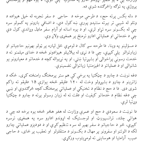
وزارت یې د یو شمېر اړوندو ادارو په ملګرتیا پلې کوي، د یوه مهم او پرمختللي
پروژې په توګه راڅرګنده شوې ده.
د «له بکس پرته حج» د طرحې موخه د حاجی د سفر تجربه له خپل هېواده د
وتلو له شیبې تر بېرته ستنېدو پورې ښه کول دي، د اضافي بارونو په کمولو سره
چې له بکسونو سره تړاو لري، او د یوه اسانه او آرام سفر ماډل وړاندې کول دي
چې د خدماتي او عملیاتي ادارو ترمنځ پر همغږۍ ولاړ وي.
د مسؤلینو په وینا، دا طرحه سږ کال د لومړي ځل لپاره پر ټولو بهرنیو حاجیانو او
زیارتوالو پلې کېږي، چې دا د نړۍ له بېلابېلو هېوادونو څخه د خدای مېلمنو ته د
خدمت رسونې پراخوالی او بشپړتیا ښئي، او په نړیواله کچه د خدماتو د معیارونو یو
شانوالی او د عملیاتو د اغېزمنتیا زیاتوالی تضمینوي.
دغه نوښت د چارو د چټکتیا په برخې کې هم ستر پرمختګ رامنځته کړی، ځکه د
زائرینو د چارو د بشپړولو وخت له ۱۲۰ دقیقو څخه یوازې ۱۵ دقیقو ته راکم
شوی دی. دا د حج د نظام د تخنیکي او عملیاتي پرمختګ کچه څرګندوي او ښيي
چې دغه نظام د خدماتو کیفیت او دقت ته له زیان رسولو پرته د چارو د چټکتیا
وړتیا لري.
دا نوښت د سعودي د حج او عمرې وزارت له هغو هڅو څخه یوه برخه ده چې د
هوائي چلند، ترانسپورټ او لوجستیک له اړوندو ادارو سره په همغږۍ ترسره
کېږي، څو د حاجیانو د سفر بهیر له سره تنظیم کړي او د دودیزو عملیاتي چارو
لکه د الوتنو او سفرونو پر مهال د بکسونو د منتقلولو او تعقیب پر ځای، د حاجی
صیب آرامتیا او هوساینې ته لومړیتوب ورکړي.