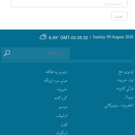
GMT-00:35:32
Sunday 09 August 2026
؛
8.99°
لومړۍ مخ
زمونږ په هکله
ټول خبرونه
مونږ سره اړيکه
قرآني کارونه
‫خبرونه
نړيوال
کره کتنه
انځورونه ـ ویډیوګانې
موسم
ارشيف
لټون
لينکونه