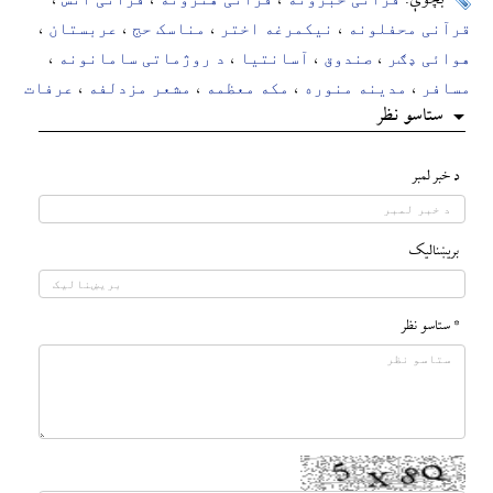
بچوې:
،
،
،
قرآنی محفلونه
نیکمرغه اختر
مناسک حج
عربستان
،
،
،
،
هوائی ډګر
صندوق
آسانتیا
د روژماتی سامانونه
،
،
،
،
مسافر
مدینه منوره
مکه معظمه
مشعر مزدلفه
عرفات
،
،
،
،
ستاسو نظر
د خبر لمبر
بريښناليک
* ستاسو نظر