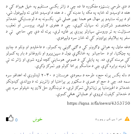
د دې طرحې بنسټیزه مفکوره دا ده چې د زائر بکسې مستقیم په خپل هېواد کې د
هغه د اوسېدو له ځایه په مکه یا مدینه کې ، د هغه د اوسېدو ځای ته ولېږدول شي،
او د بېرته ستنېدو پر مهال هم همدا بهیر عملي شي. بکسونه به د لوجستیکي خدماتو
متخصصو شرکتونو ته سپارل کېږي، چې د هغوی د لېږد، پروسس او تعقیب
مسؤلیت به تر وروستي سپارلو پورې پر غاړه لري، پرته له دې چې حاجي ئې د
سفر په بېلابېلو پړاوونو کې له ځان سره ولېږدوي.
دغه ماډل په هوائي ډګرونو کې د ګڼې ګوڼې په کمولو، د داخلېدو او وتلو د چارو
په چټکتیا، او د حاجیانو په ځانګړي ډول د سپین‌ږیرو او ناروغانو د بار په کمولو
کې مرسته کړې ده. په پایلې کې د عمومي هوساینې کچه لوړه شوې او زائر ته ئې
دا زمینه برابره کړې چې د مناسکو پر ادا کولو ډېر تمرکز وکړي.
د «له بکس پرته حج» طرحه د سعودي عربستان د ۲۰۳۰ لیدلوري له اهدافو سره
سمه ده، چې د حج او عمرې د سکټور پر پراختیا او زائرینو ته د وړاندې کېدونکو
خدماتو د اغېزمنتیا پر زیاتوالي تمرکز لري، د نوښتګرو حل لارو په خپلولو سره چې
د خدماتو کیفیت لوړوي او عملیاتي هڅې کموي.
https://iqna.ir/fa/news/4353750
خوښ
خرابی کی رپورٹ
0
قرانی خبرونه
قرآنی هنرونه
قرآنی انس