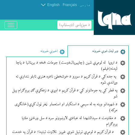
.
.
فارسی
Français
English
د مېزپاسى (ډیسټاپ)
باز
و
بسته
کردن
منو
ډير لیدل شوي خبرونه
اخیرني خبرونه
د اروپا له لومړي شین (چاپېریال‌دوست) جومات څخه د بریتانیا د پاچا
لیدنه(فیلم)
په جده کې د قرآن کریم د سورو د خوشخطئ نادره هنري تابلو نندارې ته
وړاندې شوه
په قطر کې په جوماتونو کې د قرآن کریم د اوړي د زده‌کړې ګډ پروګرام پیل
شو
د شهیدانو وینه به له سیمې د استکبار او استعمار ټغر ټول کړي(ځانګړی
مرکه)
د مقاومت د سیدالشهدا له عبادي لارښوونو سره د سل ورځنئ ملتیا
پروګرام
د قرآن کریم د لومړي ترتیل شوي غږیز تلاوت ثبتیدا؛ د قرآن په خدمت