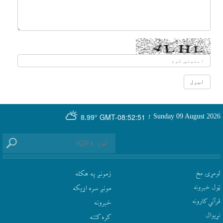
GMT-08:52:51
Sunday 09 August 2026
؛
8.99°
لومړۍ مخ
زمونږ په هکله
ټول خبرونه
مونږ سره اړيکه
قرآني کارونه
‫خبرونه
نړيوال
کره کتنه