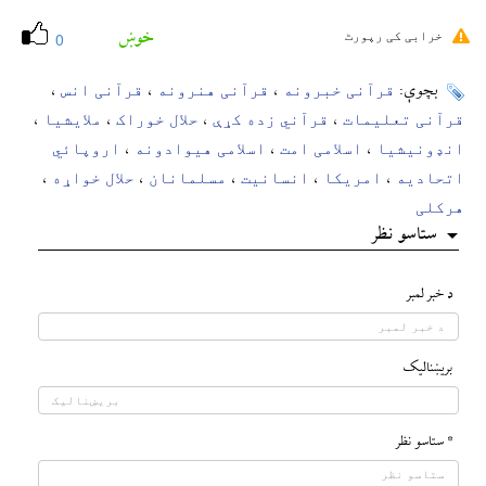
خوښ
خرابی کی رپورٹ
0
قرآنی خبرونه
قرآنی هنرونه
قرآنی انس
بچوې:
،
،
،
قرآنی تعلیمات
قرآني زده کړې
حلال خوراک
ملایشیا
،
،
،
،
انډونیشیا
اسلامی امت
اسلامی هیوادونه
اروپائي
،
،
،
اتحادیه
امریکا
انسانیت
مسلمانان
حلال خواړه
،
،
،
،
،
هرکلی
ستاسو نظر
د خبر لمبر
بريښناليک
* ستاسو نظر