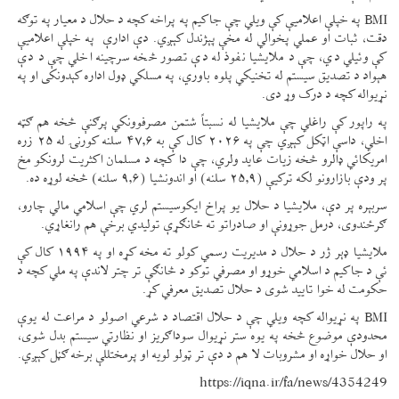
BMI په خپلې اعلامیې کې ویلي چې جاکیم په پراخه کچه د حلال د معیار په توګه
دقت، ثبات او عملي پخوالي له مخې پېژندل کېږي. دې ادارې په خپلې اعلامیې
کې وئيلي دي، چې د ملایشیا نفوذ له دې تصور څخه سرچینه اخلي چې د دې
هېواد د تصدیق سیستم له تخنیکي پلوه باوري، په مسلکي ډول اداره کېدونکی او په
نړیواله کچه د درک وړ دی.
په راپور کې راغلي چې ملایشیا له نسبتاً شتمن مصرفوونکي پرګنې څخه هم ګټه
اخلي، داسې اټکل کېږي چې په ۲۰۲۶ کال کې به ۴۷.۶ سلنه کورنۍ له ۲۵ زره
امریکائي ډالرو څخه زیات عاید ولري، چې دا کچه د مسلمان اکثریت لرونکو مخ
پر ودې بازارونو لکه ترکیې (۲۵.۹ سلنه) او اندونشیا (۹.۶ سلنه) څخه لوړه ده.
سربېره پر دې، ملایشیا د حلال یو پراخ ایکوسیستم لري چې اسلامي مالي چارو،
ګرځندوی، درمل جوړونې او صادراتو ته ځانګړې تولیدي برخې هم رانغاړي.
ملایشیا ډېر ژر د حلال د مدیریت رسمي کولو ته مخه کړه او په ۱۹۹۴ کال کې
ئې د جاکیم د اسلامي خوړو او مصرفي توکو د څانګې تر چتر لاندې په ملي کچه د
حکومت له خوا تایید شوی د حلال تصدیق معرفي کړ.
BMI په نړیواله کچه ویلي چې د حلال اقتصاد د شرعي اصولو د مراعت له یوې
محدودې موضوع څخه په یوه ستر نړیوال سوداګریز او نظارتي سیستم بدل شوی،
او حلال خواړه او مشروبات لا هم د دې تر ټولو لویه او پرمختللې برخه ګڼل کېږي.
https://iqna.ir/fa/news/4354249