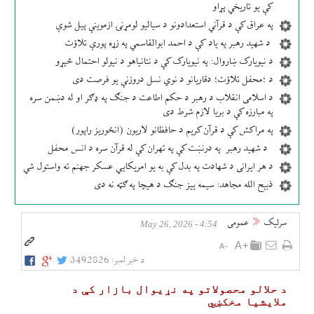
کې یو تاریخي پړاو
په عراق کې د قرآني استعدادونو د سیالیو لومړنۍ ازموینې پیل شوې
د شهید رهبر په یاد کې د احمد ابوالقاسمي په زړه پورې تلاؤت
د نیویارک ښاروال: په نیویارک کې د نتانیاهو د نیولو احتمال څېړو
د ؛محفل تلاؤت؛ دقاریانو د نوي نسل دروزنې یو فرصت دی
د اسلامی انقلاب د رهبر د حکم اطاعت د جنګ په ډګر او له دښمن سره
په مبارزه کې د بریا لازم شرط دی
په مراکش کې د قرآن کریم د حافظانو لاریون (انځوریز راپور)
د شهید رهبر په درنښت کې په تهران کې له قرآن سره د انس محفل
د هر ایرانی د شهادت په بدل کې به یو امریکایي عسکر جهنم ته واستول شي
ذبیح الله مجاهد: سیمه ییز جنګ د هیچا په ګټه نه دی
سرلیک
عمومی
4:54 - May 26, 2026
د خبر لمبر:
3492826
د حلالو محصولاتو په نړیوال بازار کې د
ملایشیا مخکښي