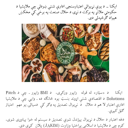
ایکنا - د یوې نړیوالې اعتبارسنجۍ ادارې شننې ښودلې چې ملایشیا د
حکومتي ملاتړ په برکت د نړۍ د حلال صنعت په برخې کې مخکښ
هېواد ګرځېدلی دی.
ایکنا د «سټار» له قوله راپور ورکړی، د BMI راپور ـ چې د Fitch
Solutions د اقتصادي شننې اړوند بنسټ یوه څانګه ده ـ وایي چې د ملایشیا
اداري اعتبار لا هم د حلال د نړیوال تصدیق په ډګر کې دسیالۍ یو مهم امتیاز
ګڼل کېږي.
دغه اعتبار د حلال د نړیوال پېژندل شوي تصدیق د سیستم له خوا پیاوړی شوی،
کوم چې د ملایشیا د اسلامي پراختیا وزارت (JAKIM) پلان کړی دی.