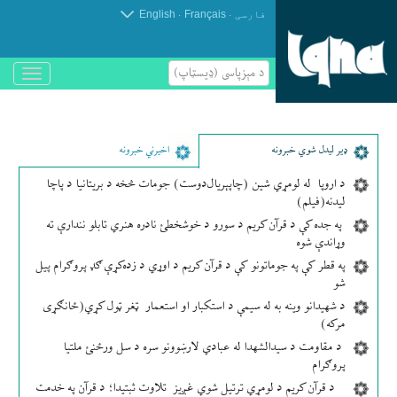
.
.
فارسی
Français
English
د مېزپاسى (ډیسټاپ)
باز
و
بسته
کردن
منو
ډير لیدل شوي خبرونه
اخیرني خبرونه
د اروپا له لومړي شین (چاپېریال‌دوست) جومات څخه د بریتانیا د پاچا
لیدنه(فیلم)
په جده کې د قرآن کریم د سورو د خوشخطئ نادره هنري تابلو نندارې ته
وړاندې شوه
په قطر کې په جوماتونو کې د قرآن کریم د اوړي د زده‌کړې ګډ پروګرام پیل
شو
د شهیدانو وینه به له سیمې د استکبار او استعمار ټغر ټول کړي(ځانګړی
مرکه)
د مقاومت د سیدالشهدا له عبادي لارښوونو سره د سل ورځنئ ملتیا
پروګرام
د قرآن کریم د لومړي ترتیل شوي غږیز تلاوت ثبتیدا؛ د قرآن په خدمت