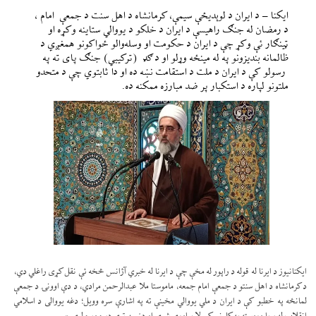
ایکنا – د ایران د لوېدیځې سیمې، کرمانشاه د اهل سنت د جمعې امام ،
د رمضان له جنګ راهیسې د ایران د خلکو د یووالي ستاینه وکړه او
ټینګار ئې وکړ چې د ایران د حکومت او وسله‌والو ځواکونو همغږي د
ظالمانه بندیزونو په له مینځه وړلو او د ګډ (ترکیبي) جنګ پای ته په
رسولو کې د ایران د ملت د استقامت نښه ده او دا ثابتوي چې د متحدو
ملتونو لپاره د استکبار پر ضد مبارزه ممکنه ده.
ایکنانیوز د ایرنا له قوله د راپور له مخې چې د ایرنا له خبري آژانس څخه ئې نقل کړی راغلي دي،
د کرمانشاه د اهل سنتو د جمعې امام جمعه، ماموستا ملا عبدالرحمن مرادي، د دې اوونۍ د جمعې
لمانځه په خطبو کې د ایران د ملي یووالي مخینې ته په اشارې سره وویل؛ دغه یووالی د اسلامي