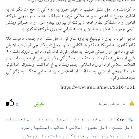
انقلاب له بریا وروسته په کلونو کې لا پیاوړی شوی او دښمن ترې ډېره وېره لري.»
د کرمانشاه د اهل سنتو خطیب د خپلو خبرو په دوام کې د حج مناسکو ته په
اشارې وویل؛ ابراهیمي حج د اسلامي نړۍ د ځواک، عظمت او یووالي څرګند
انځور او د سلطه‌ګر نظام څخه د برائت او بېزارۍ پیغام دی، او د جمراتو ویشتل
(رمي جمرات) د شرير شیطان پر ضد د تلپاتې مبارزې څرګندونه کوي.»
له بلې خوا، د ایران د لوېدیځ په پاوه ښار کې د اهل سنتو امام جمعه، ماموستا ملا
قادر قادري، د امریکا د نقشو د ناکامۍ په اړه وویل؛امریکا، چې لوی شیطان بلل
کېږي، د الهي او رحماني قدرت په مقابل کې ناکامه شوه. د ایران دروند ملت ۹۰
شپې او ورځې د مقاومت او استقامت په ډګر کې ولاړ پاتې شو، او د سپاه پاسداران
انقلاب اسلامي او د ایران د اسلامي جمهوریت د پوځ ځواکمنو وسله‌والو ځواکونو
هم ۴۰ ورځې او شپې په صداقت او اخلاص سره د نظامي جتګ په ډګر کې
مجاهدت وکړ.
https://www.irna.ir/news/86167151
خوښ
خرابی کی رپورٹ
0
قرآنی خبرونه
قرآنی هنرونه
قرآنی تعلیمات
بچوې:
،
،
،
اهل تسنن
اهل تشیع
اسلامی انقلاب
استکبار سره
،
،
،
مقابله
شیعه اوسنی
استکبار
استعمار
وحشی
،
،
،
،