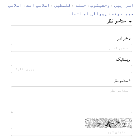
اسراییل
وحشیتوب
حمله
فلسطین
اسلامی امت
اسلامی
،
،
،
،
،
هیوادونه
یووالی او اتحاد
،
ستاسو نظر
د خبر لمبر
بريښناليک
* ستاسو نظر