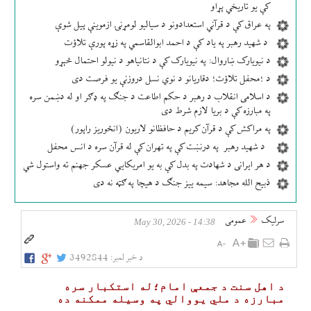
کې یو تاریخي پړاو
په عراق کې د قرآني استعدادونو د سیالیو لومړنۍ ازموینې پیل شوې
د شهید رهبر په یاد کې د احمد ابوالقاسمي په زړه پورې تلاؤت
د نیویارک ښاروال: په نیویارک کې د نتانیاهو د نیولو احتمال څېړو
د ؛محفل تلاؤت؛ دقاریانو د نوي نسل دروزنې یو فرصت دی
د اسلامی انقلاب د رهبر د حکم اطاعت د جنګ په ډګر او له دښمن سره
په مبارزه کې د بریا لازم شرط دی
په مراکش کې د قرآن کریم د حافظانو لاریون (انځوریز راپور)
د شهید رهبر په درنښت کې په تهران کې له قرآن سره د انس محفل
د هر ایرانی د شهادت په بدل کې به یو امریکایي عسکر جهنم ته واستول شي
ذبیح الله مجاهد: سیمه ییز جنګ د هیچا په ګټه نه دی
سرلیک
عمومی
14:38 - May 30, 2026
د خبر لمبر:
3492844
د اهل سنت د جمعې امام؛له استکبار سره
مبارزه د ملي یووالي په وسیله ممکنه ده