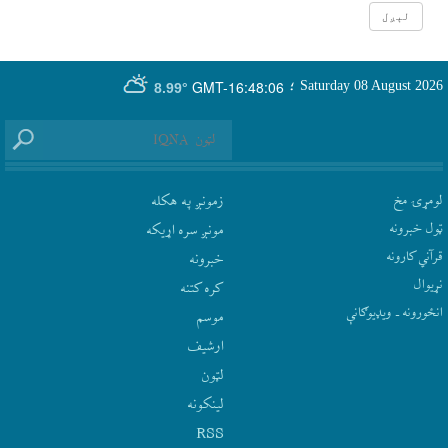
GMT-16:48:06
Saturday 08 August 2026
؛
8.99°
لومړۍ مخ
زمونږ په هکله
ټول خبرونه
مونږ سره اړيکه
قرآني کارونه
‫خبرونه
نړيوال
کره کتنه
انځورونه ـ ویډیوګانې
موسم
ارشيف
لټون
لينکونه
RSS