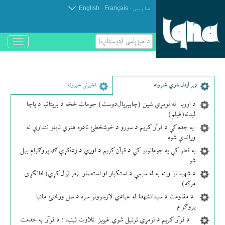
.
.
فارسی
Français
English
د مېزپاسى (ډیسټاپ)
باز
و
بسته
کردن
منو
ډير لیدل شوي خبرونه
اخیرني خبرونه
د اروپا له لومړي شین (چاپېریال‌دوست) جومات څخه د بریتانیا د پاچا
لیدنه(فیلم)
په جده کې د قرآن کریم د سورو د خوشخطئ نادره هنري تابلو نندارې ته
وړاندې شوه
په قطر کې په جوماتونو کې د قرآن کریم د اوړي د زده‌کړې ګډ پروګرام پیل
شو
د شهیدانو وینه به له سیمې د استکبار او استعمار ټغر ټول کړي(ځانګړی
مرکه)
د مقاومت د سیدالشهدا له عبادي لارښوونو سره د سل ورځنئ ملتیا
پروګرام
د قرآن کریم د لومړي ترتیل شوي غږیز تلاوت ثبتیدا؛ د قرآن په خدمت