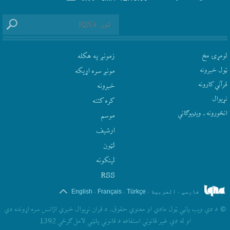
لومړۍ مخ
زمونږ په هکله
ټول خبرونه
مونږ سره اړيکه
قرآني کارونه
‫خبرونه
نړيوال
کره کتنه
انځورونه ـ ویډیوګانې
موسم
ارشيف
لټون
لينکونه
RSS
.
.
.
.
فارسی
العربیة
Türkçe
Français
English
©
د دې ويب پاڼې ټول مادي او معنوي حقوق، د قران نړيوال خبري اژانس سره اړونده دي
او له دې غير قانوني استفاده د قانوني پلټني لامل ګرځي 1392