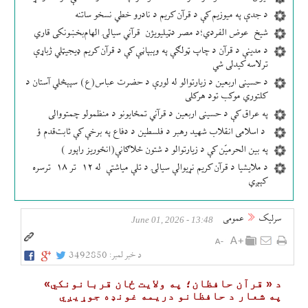
د جدې په میوزیم کې د قرآن کریم د نادرو خطي نسخو ساتنه
شیخ عوض الفردي؛د مصر دټيلیویژن قرآني سیالۍ الهام‌بخښونکی قاري
د مدینې د قرآن د چاپ ټولګې په وېبپاڼې کې د قرآن کریم ډیجیټلي ژباړې
ترلاسه کیدلی شي
د حسینی اربعین د زیارتوالو له لورې د حضرت عباس(ع) سپېڅلي آستان د
کلتوري موکب تود هرکلی
په عراق کې د حسینی اربعین د قرآني تمځایونو د منظمولو چمتووالی
د اسلامی انقلاب شهید رهبر د فلسطین د دفاع په برخې کې ثابت‌قدم ؤ
په بین الحرمیّن کې د زیارتوالو د شتون ځلاګانې(انځوریز راپور )
د ملایشیا د قرآن کریم نړیوالې سیالۍ د تلې میاشتې له ۱۲ تر ۱۸ ترسره
کېږي
سرلیک
عمومی
13:48 - June 01, 2026
د خبر لمبر:
3492850
د « قرآن حافظان؛ په ولایت ځان قربانونکي»
په شعار د حافظانو دریمه غونډه جوړیږي