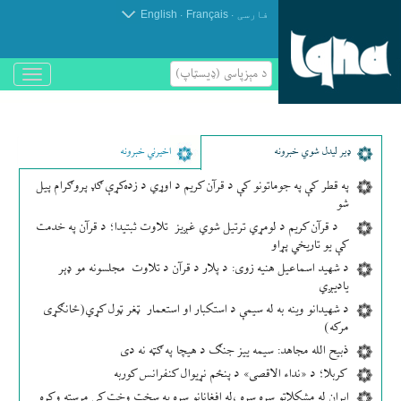
.
.
فارسی
Français
English
د مېزپاسى (ډیسټاپ)
باز
و
بسته
کردن
منو
ډير لیدل شوي خبرونه
اخیرني خبرونه
په قطر کې په جوماتونو کې د قرآن کریم د اوړي د زده‌کړې ګډ پروګرام پیل
شو
د قرآن کریم د لومړي ترتیل شوي غږیز تلاوت ثبتیدا؛ د قرآن په خدمت
کې یو تاریخي پړاو
د شهید اسماعیل هنیه زوی: د پلار د قرآن د تلاوت مجلسونه مو ډېر
یادیږي
د شهیدانو وینه به له سیمې د استکبار او استعمار ټغر ټول کړي(ځانګړی
مرکه)
ذبیح الله مجاهد: سیمه ییز جنګ د هیچا په ګټه نه دی
کربلا؛ د «نداء الاقصی» د پنځم نړیوال کنفرانس کوربه
ایران له مشکلاتو سره سره ،له افغانانو سره په سخت وخت کې مرسته وکړه