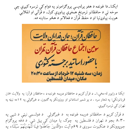
ایکنا-دا غونډه د هغو پرله‌پسې پروګرامونو په دوام کې ترسره کېږي چې
موخه ئې د حافظانو ترمینځ همغږي پیاوړې کول، د قرآني او انقلابي
هویت پیاوړتیا او د حفظ قرآن د فعالانو د هڅو ستاینه ده.
ایکنا د راپور له مخې،
ا- د قرآن کریم د حافظانو دریمه غونډه د «حافظان قرآن؛ په ولایت ځان
قربانونکي؛ په شعار سره ، د یو شمېر استادانو او روزونکو په ګډون، د غبرګولي په ۱۲مه نېټه په
تهران کې ترسره کېږي.
د قرآن کریم د حافظانو دریمه غونډه به د غبرګولې د دولسمې نیټې د شپې په
۸:۳۰ بجو د تهران د فلسطین په چوک یا میدان کې پیل شي. د دغه پروګرام
جوړوونکو د عنکبوت سورې د ۶۹م آیت «وَالَّذِینَ جَاهَدُوا فِینَا لَنَهْدِیَنَّهُمْ سُبُلَنَا» په