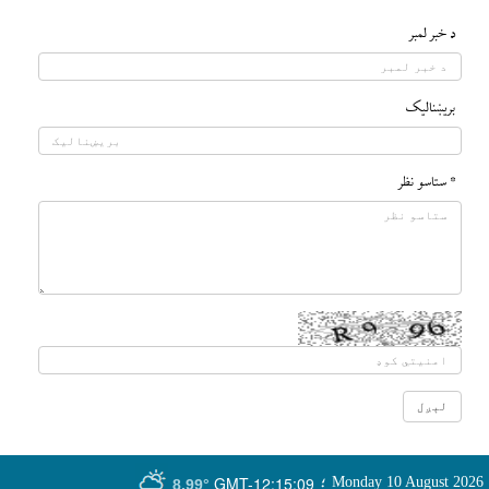
د خبر لمبر
بريښناليک
* ستاسو نظر
GMT-12:15:09
Monday 10 August 2026
؛
8.99°