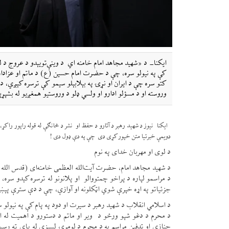
ایکنا- د «شهید مجاهد امام خامنه اي د وینې‌تویېدو د عروج د 
کې په نیولو سره، چې د حضرت امام حسین (ع) د ماتم او عزادار
کتو سره چې د ایران او نړۍ په بېلابېلو سیمو کې ترسره کېږي،
وروسته او د مسؤلو ادارو او ولسي ډلو د وروستیو همغږیو له بشپړ
ایکنا نیوز د شهید رهبر د آثارو د حفظ او نشر د څانګې له قوله راپور راکړ، د
دویمې خبرتیا متن خپور کړی دی چې په دې ډول دی !
د لوی او مهربان خدای په نوم
د شهید مجاهد امام، حضرت آیت‌الله العظمی خامنه‌ای (قدس الله ن
د مراسمو لپاره د پراخو چمتووالو او پلانونو له ترسره کېدو سر
جزئیاتو په اړه خپرې شوي اټکلونه او آوازې، چې د دې سترې پېښې د ګ
د اسلامي انقلاب د شهید رهبر د سیرت او دود په پام کې په نیولو
د محرم د دغو شپو ورځو د ویر او ماتم د دستورو د اهمیت له ا
جنازې او تدفین مراسم به د محرم د لومړۍ لسیزې له پای ته رسېدو