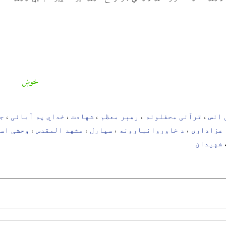
خوښ
 انس
قرآنی محفلونه
رهبر معظم
شهادت
خداي په آمانی
ج
،
،
،
،
،
 عزاداری
د خاوروانبارونه
سپارل
مشهد المقدس
وحشی اس
،
،
،
،
شهیدان