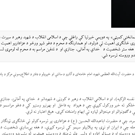
لمانځنې کمیټې» په دویمې خبرتیا کې راغلي چې د اسلامی انقلاب د شهید رهبر د سیرت په
ۍ ځانګړی اهمیت ئې درلود، او همدارنګه د محرم د دغو شپو ورځو د عزاداریو اهمیت ت
 د هغه ستر شخصیت د خداي په آمانۍ، جنازې او د تدفین مراسم به د محرم له لومړۍ لس
ېدو وروسته ترسره شي.
 حضرت آیت‌الله العظمی شهید امام خامنه‌ای د آثارو د ساتنې او خپرولو د دفتر د اطلاع‌رسونې مرکز د ی
فسه الزکیه)، او د اسلامي انقلاب د رهبر د کورنۍ د شهیدانو د خداي په آمانئ، جنازې 
ه، خلکو ته خبر ورکول کېږي چې د هېواد په داخل او بهرنیو رسنیو کې د دغو مراسمو 
ډونوالو او مینه‌والو لپاره ئې ابهام رامنځته کړی، هېڅ اعتبار نه لري.
 سره، چې د حضرت اباعبدالله الحسین (ع) د عزادارۍ پر ترسره کولو ئې ځانګړی ټینګار د
مله چې د ایران او نړۍ په بېلابېلو سیمو کې ترسره کېږي، د هغه بې‌ساري شخصیت د 
 وروسته او د مسؤلو ادارو او ولسي ډلو ترمنځ د وروستیو همغږیو له بشپړېدو وروسته، د