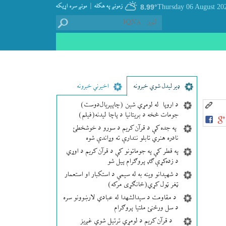
|
زمونږ په هکله
مونږ سره اړيکه
8.99°
ډير لیدل شوي خبرونه
اخیرني خبرونه
د اروپا له لومړي شین (چاپېریال‌دوست)
جومات څخه د بریتانیا د پاچا لیدنه(فیلم)
په جده کې د قرآن کریم د سورو د خوشخطئ
نادره هنري تابلو نندارې ته وړاندې شوه
په قطر کې په جوماتونو کې د قرآن کریم د اوړي
د زده‌کړې ګډ پروګرام پیل شو
د شهیدانو وینه به له سیمې د استکبار او استعمار
ټغر ټول کړي(ځانګړی مرکه)
د مقاومت د سیدالشهدا له عبادي لارښوونو سره
د سل ورځنئ ملتیا پروګرام
د قرآن کریم د لومړي ترتیل شوي غږیز