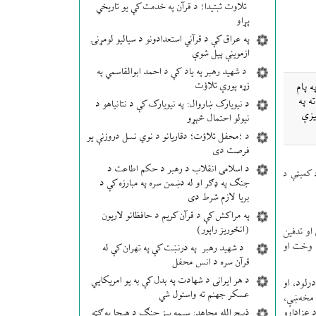
تلاوت ثبتیدا؛ د قرآن په خدمت کې یو تاریخي
پړاو
په عراق کې د قرآني استعدادونو د سیالیو لومړنۍ
ازموینې پیل شوې
د شهید رهبر په یاد کې د احمد ابوالقاسمي په
زړه پورې تلاؤت
 پام
ه په
د نیویارک ښاروال: په نیویارک کې د نتانیاهو د
یزې
نیولو احتمال څېړو
د ؛محفل تلاؤت؛ دقاریانو د نوي نسل دروزنې یو
فرصت دی
د اسلامی انقلاب د رهبر د حکم اطاعت د
اد کمیټې د
جنګ په ډګر او له دښمن سره په مبارزه کې د
بریا لازم شرط دی
په مراکش کې د قرآن کریم د حافظانو لاریون
(انځوریز راپور)
او تدفین
د وخت او
د شهید رهبر په درنښت کې په تهران کې له
قرآن سره د انس محفل
د هر ایرانی د شهادت په بدل کې به یو امریکایي
رلود، او
عسکر جهنم ته واستول شي
مخه‌ښې،
 عزادارو
ذبیح الله مجاهد: سیمه ییز جنګ د هیچا په ګټه