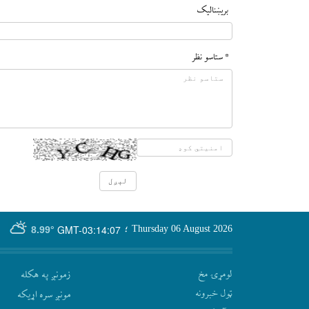
بريښناليک
* ستاسو نظر
GMT-03:14:07
Thursday 06 August 2026
؛
8.99°
لومړۍ مخ
زمونږ په هکله
ټول خبرونه
مونږ سره اړيکه