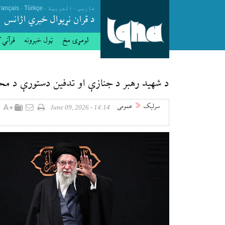
.
.
.
فارسی
العربیة
Türkçe
rançais
د قران نړيوال خبري اژانس
لومړۍ مخ
ټول خبرونه
قرآني 
د شهید رهبر د جنازې او تدفین دستورې د مح
سرلیک
عمومی
14:14 - June 09, 2026