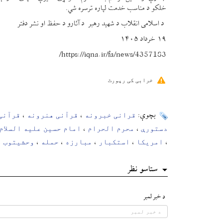
خلکو د مناسب خدمت لپاره ترسره شي.
د اسلامی انقلاب د شهید رهبر د آثارو د حفظ او نشر دفتر
۱۹ خرداد ۱۴۰۵
https://iqna.ir/fa/news/4357183/
خرابی کی رپورٹ
قرانی خبرونه
قرآنی هنرونه
قرآنی
بچوې:
،
،
دستورې
محرم الحرام
امام حسین علیه السلام
،
،
امریکا
استکبار
مبارزه
حمله
وحشیتوب
،
،
،
،
،
،
ستاسو نظر
د خبر لمبر