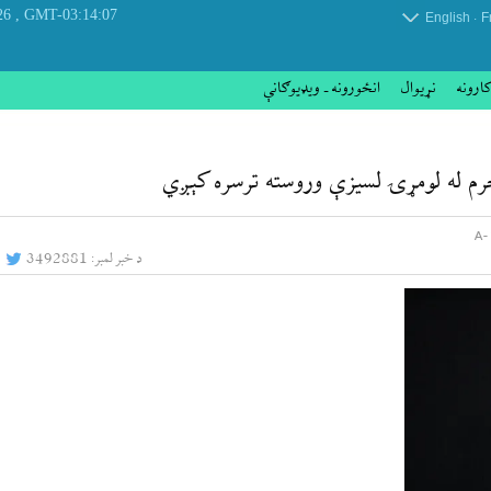
, Thursday 06 August 2026
GMT-03:14:07
.
English
F
کارونه
نړيوال
انځورونه ـ ویډیوګانې
رم له لومړۍ لسیزې وروسته ترسره کېږي
د خبر لمبر:
3492881