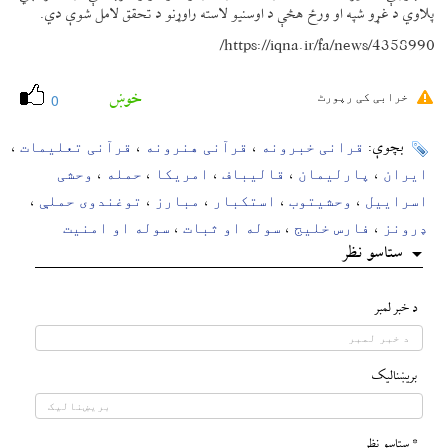
پلاوي د غړو شپه او ورځ هڅې د اوسنیو لاسته راوړنو د تحقق لامل شوې دي.
https://iqna.ir/fa/news/4358990/
خوښ
خرابی کی رپورٹ
0
قرانی خبرونه
قرآنی هنرونه
قرآنی تعلیمات
بچوې:
،
،
،
ایران
پارلیمان
قالیباف
امریکا
حمله
وحشی
،
،
،
،
،
اسراییل
وحشیتوب
استکبار
مبارز
توغندوی حملې
،
،
،
،
،
ډرونز
فارس خلیج
سوله او ثبات
سوله او امنیت
،
،
،
ستاسو نظر
د خبر لمبر
بريښناليک
* ستاسو نظر