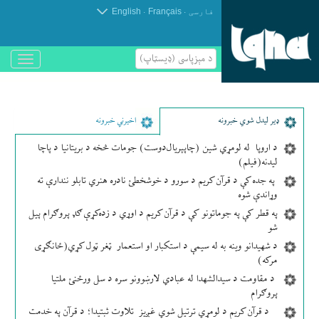
.
.
فارسی
Français
English
د مېزپاسى (ډیسټاپ)
باز
و
بسته
کردن
منو
ډير لیدل شوي خبرونه
اخیرني خبرونه
د اروپا له لومړي شین (چاپېریال‌دوست) جومات څخه د بریتانیا د پاچا
لیدنه(فیلم)
په جده کې د قرآن کریم د سورو د خوشخطئ نادره هنري تابلو نندارې ته
وړاندې شوه
په قطر کې په جوماتونو کې د قرآن کریم د اوړي د زده‌کړې ګډ پروګرام پیل
شو
د شهیدانو وینه به له سیمې د استکبار او استعمار ټغر ټول کړي(ځانګړی
مرکه)
د مقاومت د سیدالشهدا له عبادي لارښوونو سره د سل ورځنئ ملتیا
پروګرام
د قرآن کریم د لومړي ترتیل شوي غږیز تلاوت ثبتیدا؛ د قرآن په خدمت