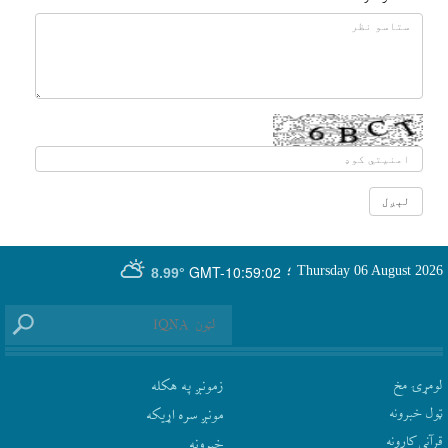
GMT-10:59:02
Thursday 06 August 2026
؛
8.99°
لومړۍ مخ
زمونږ په هکله
ټول خبرونه
مونږ سره اړيکه
قرآني کارونه
‫خبرونه