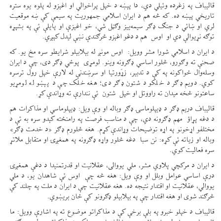
قالیباف په زغرده وئیلي دي، دا پېښه د خپل پراخوالي او اغېزو له پلوه یوه ستره
تاریخي پېښه ده. که څه هم د ایران اسلامي جمهوریت په سیمې کې ښه موقعیت
لري او ښائي د جنګ ډګر سیمه‌ییز وګڼل شي، خو اغېزې او پایلې ئې په بشپړه
توګه نړیوالې دي او اوس هم د دغو اغېزو څرګندې نښې لیدل کېږي.
د ایران د اسلامي شورا مشر وویل: اوس مونږ له بېلابېلو شرایطو سره مخ یو. که
صحنې ته وګورو، څلور اساسي ډګرونه وینو. لومړی پوځي ډګر دی، چې د ایران
وسله‌وال ځواکونه په کې د تدبیر، زړَورتیا او سرښندنې له لارې خپل رول ترسره
کوي. دویم ډګر د خلکو د شتون ډګر دی؛ هغه خلک چې د پېښو له لومړیو
ساعتونو څخه میدان ته راووتل او خپل شتون ئې نندارې ته وړاندې کړ.
قالیباف دریم ډګر د ډیپلوماسۍ ډګر وباله او وې ویل: ډیپلوماسي او مذاکرات هم
د دغه پړاؤ مهم ډګرونه دي، چې د مناسب فرصت په رامنځته کېدو سره به ئې د
مختلفو اړخونو په اړه توضیحات وړاندې کړم. هغه څلورم ډګر «د خدمت ډګر»
وباله او زیاته ئې کړه: نن سبا دغه څلور واړه ډګرونه په همغږۍ او متقابل ملاتړ
سره فعالیت کوي.
د ایران د مرکچي پلاوي مشر، ملي یووالی، عقلانیت او قدرتمنیدا د دغې همغږۍ
درې اساسي عوامل وبلل او وې ویل: هغه څه چې اوس ئې شاهدان یو، د ملي
یووالي، عقلانیت او اقتدار نتیجه ده. هغه عقلانیت چې د ایران د ملت په چلند کې
څرګند شوی او هغه اقتدار چې په بېلابېلو ډګرونو کې ځان بریښوي.
قالیباف د خپلو خبرو په بلې برخې کې د مذاکراتو موضوع ته په اشارې وویل: ما