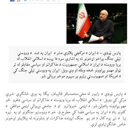
پارس ټوډې – د ایران د مرکچي پلاوي مشر د ایران په ضد د وروستي
تپلي جنګ پراخو اړخونو ته په اشارې سره دا پېښه د اسلامي انقلاب له
بریا وروسته د ایران د اسلامي جمهوریت د مذاکراتو او سیاسي مقابلو له تر
ټولو مهمو پړاوونو څخه وبلله او وې ویل: ایران په وروستي تپلي جنګ کې
د امریکا او صهیونیستي رژیم پر سپیرو موخو بریالی شو.
د پارس ټوډې د راپور له مخې،محمدباقر قالیباف بیګا په یوې ځانګړې خبري
مرکې کې وویل: د اسلامي انقلاب له بریا وروسته د مذاکراتو او سیاسي َډغرو څو
مهم پړاوونه یادولئ شو. د ایټمي خبرواترو او د جامعې نړیوالې ایټمي موافقې د
کلونو یاد د ایران په سیاسي فضا کې مطرح ؤ، خو د وروستیو جنګونو او په تیره
بیا د تېر یوه کال د در یم جنګ اړونده مذاکرات او بدلونونه له بېلابېلو اړخونو
خاص ځانګړتیاوې لري.