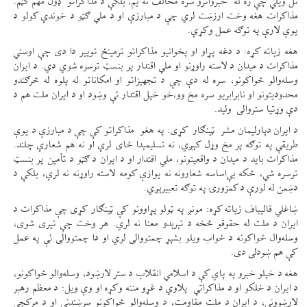
تل ویلي چې زه له خبرواترو سره مخالف نه یم، بلکې د مذاکراتو ډول مهم ګڼم.
مذاکرات هغه وخت ارزښت لري چې د مبارزې او د ملي ګټو د خوندي کولو د
یوې لارې په توګه عمل وکړي.
هغه زیاته کړه: د دغه پړاو او پخوانیو مذاکراتو ترمینځ توپیر دا دی چې اوسني
مذاکرات د میدان د لاسته راوړنو او ملي اقتدار پر بنسټ ترسره شوي دي. د ایران
وسله‌والو ځواکونو، سره له دې چې د تجهیزاتو او امکاناتو له پلوه له څرګندو
محدودیتونو او نابرابریو سره مخ وو،خو خپل اقتدار ئې وښود او د ایران ملت هم د
دې وړتیا ستروالی ولید.
د ایران دپارلیمان مشر ټینګار کړی: په هغو مذاکراتو کې چې د مبارزې د یوې
طریقې په توګه پر مخ وړل کېږي، نه تسلیمېدا ځای لري او نه هم شعاري چلند.
مذاکرات باید د میدان د واقعیتونو، ملي اقتدار او د ایران د ګټو د تأمین پر بنسټ
ترسره شي، ځکه بې‌اساسه شعارونه نه یوازې کومه لاسته راوړنه نه لري، بلکې د
دښمن له لورې د کمزورۍ په توګه تعبیرېږي.
ښاغلي قالیباف زیاته کړه: مونږ په ټولو پړاوونو کې ټینګار کړی چې مذاکرات د
ایران د ملت له حقوقو څخه د تېرېدو معنا نه لري. هر وخت چې تیری شوی،
وسله‌وال ځواکونه د ځواب ویلو بشپړ چمتووالی لري او دا چمتووالی ئې په عمل
کې هم ښودلی دی.
هغه د خپلو خبرو په پاي کې د اسلامي انقلاب د ستر لارښود، وسله‌والو ځواکونو،
د ایران د خلکو او د مذاکراتي پلاوي د غړو مننه وکړه او وې ویل: د معظم رهبر
لارښوونې، د ایران د ملت مقاومت، د وسله‌والو ځواکونو سرښندنې او د مرکچي