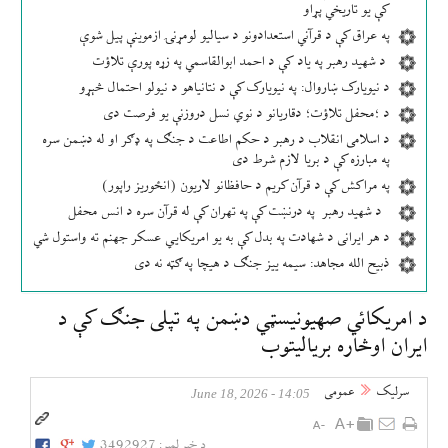
کې یو تاریخي پړاو
په عراق کې د قرآني استعدادونو د سیالیو لومړنۍ ازموینې پیل شوې
د شهید رهبر په یاد کې د احمد ابوالقاسمي په زړه پورې تلاؤت
د نیویارک ښاروال: په نیویارک کې د نتانیاهو د نیولو احتمال څېړو
د ؛محفل تلاؤت؛ دقاریانو د نوي نسل دروزنې یو فرصت دی
د اسلامی انقلاب د رهبر د حکم اطاعت د جنګ په ډګر او له دښمن سره
په مبارزه کې د بریا لازم شرط دی
په مراکش کې د قرآن کریم د حافظانو لاریون (انځوریز راپور)
د شهید رهبر په درنښت کې په تهران کې له قرآن سره د انس محفل
د هر ایرانی د شهادت په بدل کې به یو امریکایي عسکر جهنم ته واستول شي
ذبیح الله مجاهد: سیمه ییز جنګ د هیچا په ګټه نه دی
د امریکائي صهیونیسټي دښمن په تپلی جنګ کې د
ایران اوڅاره بریالیتوب
سرلیک
عمومی
14:05 - June 18, 2026
د خبر لمبر:
3492927