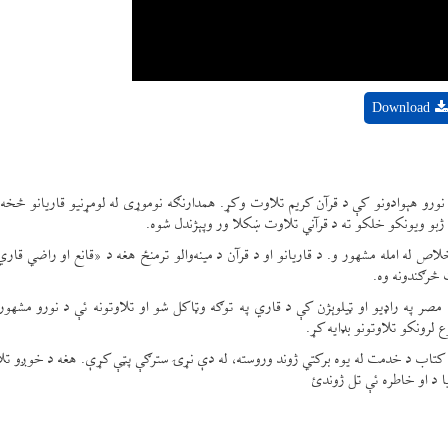
Download
 او نورو هېوادونو کې د قرآن کریم تلاوت وکړ. همدارنګه نوموړی له لومړنیو قاریانو څخه
 ژبو ویونکو خلکو ته د قرآني تلاوت ښکلا ور وپېژندل شوه.
 له امله مشهور و. د قاریانو او د قرآن د مینه‌والو ترمنځ هغه د «قانع او راضي قاري
 څرګندونه وه.
 کال کې په رسمي ډول د مصر په راډیو او ټیلوېژن کې د قاري په توګه وټاکل شو او تلاوتونه ئې د نورو مشهو
رونکو تلاوتونو بډایه کړ.
ه نېټه، د خدای د کتاب د خدمت له یوه برکتي ژوند وروسته، له دې نړۍ سترګې پټې کړې. هغه د خوږو تل
یا د او خاطره ئې تل ژوندئ