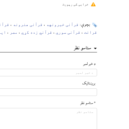
خرابی کی رپورٹ
قرآنی خبرونهه
قرآنی هنرونه
قرآن
بچوې:
،
،
قرائت
قرآنی سورې
قرآني زده کړې
مصر
ایر
،
،
،
،
ستاسو نظر
د خبر لمبر
بريښناليک
* ستاسو نظر