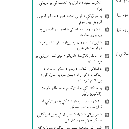
ړ او په
تلاوت ثبتیدا؛ د قرآن په خدمت کې یو تاریخي
پړاو
 مهم رول
په عراق کې د قرآني استعدادونو د سیالیو لومړنۍ
ازموینې پیل شوې
د شهید رهبر په یاد کې د احمد ابوالقاسمي په
 په خپل
زړه پورې تلاؤت
د نیویارک ښاروال: په نیویارک کې د نتانیاهو د
نیولو احتمال څېړو
سلامي او
د ؛محفل تلاؤت؛ دقاریانو د نوي نسل دروزنې یو
فرصت دی
د اسلامی انقلاب د رهبر د حکم اطاعت د
جنګ په ډګر او له دښمن سره په مبارزه کې د
بریا لازم شرط دی
په مراکش کې د قرآن کریم د حافظانو لاریون
(انځوریز راپور)
د شهید رهبر په درنښت کې په تهران کې له
قرآن سره د انس محفل
د هر ایرانی د شهادت په بدل کې به یو امریکایي
عسکر جهنم ته واستول شي
ذبیح الله مجاهد: سیمه ییز جنګ د هیچا په ګټه