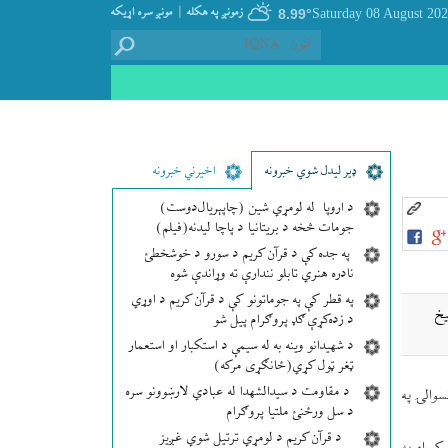
|
زمونږ په هکله
مونږ سره اړيکه
8.99°
ډير لیدل شوي خبرونه
اخیرني خبرونه
د اروپا له لومړي شین (چاپېریال‌دوست)
جومات څخه د بریتانیا د پاچا لیدنه(فیلم)
په جده کې د قرآن کریم د سورو د خوشخطئ
نادره هنري تابلو نندارې ته وړاندې شوه
په قطر کې په جوماتونو کې د قرآن کریم د اوړي
شیخ
د زده‌کړې ګډ پروګرام پیل شو
د شهیدانو وینه به له سیمې د استکبار او استعمار
ټغر ټول کړي(ځانګړی مرکه)
د مقاومت د سیدالشهدا له عبادي لارښوونو سره
یه ولایت د خانکه ولسوالۍ په
د سل ورځنئ ملتیا پروګرام
د قرآن کریم د لومړي ترتیل شوي غږیز