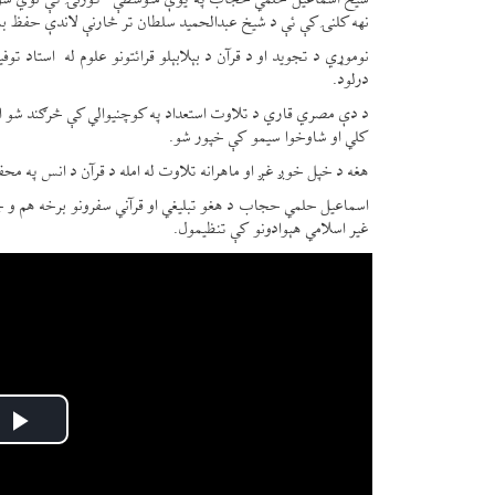
شیخ اسماعیل حلمي حجاب په یوې متوسطې کورنۍ کې لوي شو. هغه
نهه کلنۍ کې ئې د شیخ عبدالحمید سلطان تر څارنې لاندې حفظ بش
نوموړي د تجوید او د قرآن د بېلابېلو قرائتونو علوم له استاد 
درلود.
د دې مصري قاري د تلاوت استعداد په کوچنیوالي کې څرګند شو او
کلي او شاوخوا سیمو کې خپور شو.
هغه د خپل خوږ غږ او ماهرانه تلاوت له امله د قرآن د انس په مح
اسماعیل حلمي حجاب د هغو تبلیغي او قرآني سفرونو برخه هم و چې
غیر اسلامي هېوادونو کې تنظیمول.
ay
eo