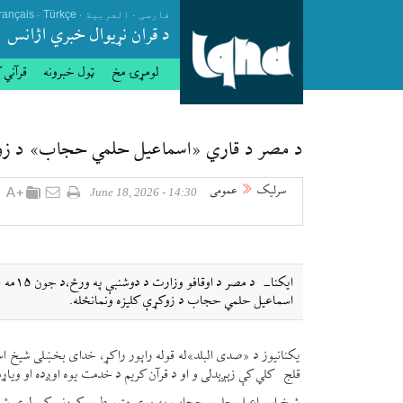
.
.
.
فارسی
العربیة
Türkçe
rançais
د قران نړيوال خبري اژانس
لومړۍ مخ
ټول خبرونه
قرآني 
د مصر د قاري «اسماعیل حلمي حجاب» د زوکړ
سرلیک
عمومی
14:30 - June 18, 2026
اسماعیل حلمي حجاب د زوکړې کلیزه ونمانځله.
قلج کلي کې زېږېدلی و او د قرآن کریم د خدمت یوه اوږده او ویاړمن