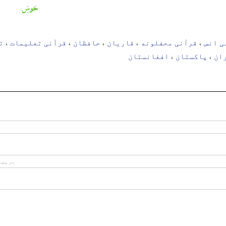
خوښ
ی انس
قرآنی محفلونه
قاریان
حافظان
قرآنی تعلیمات
ت
،
،
،
،
،
ان
پاکستان
افغانستان
،
،