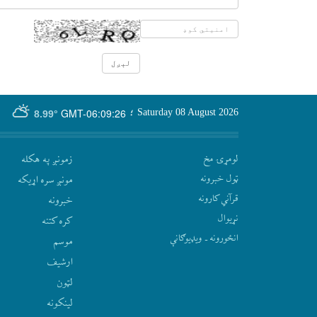
GMT-06:09:26
Saturday 08 August 2026
؛
8.99°
لومړۍ مخ
زمونږ په هکله
ټول خبرونه
مونږ سره اړيکه
قرآني کارونه
‫خبرونه
نړيوال
کره کتنه
انځورونه ـ ویډیوګانې
موسم
ارشيف
لټون
لينکونه