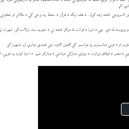
 د قرآن کریم حفظ له کوچنیوالي څخه د استاد محمود عامر په لارښوونې سره پیل ک
پړ کړ.
توفیق السروجي څخه زده کړل. د هغه نیکه د قرآن د حفظ په برخې کې د ملاتړ او هڅونې
 وروسته له دې چې د شبرا د قرائت له مرکز څخه ئې د تجوید سند ترلاسه کړ، شهرت ئې
فلونو او د دیني مناسبتونو په مراسمو کې ګډون کاوه، چې همدې چارې ژر مشهور کړ.
 د مصر د اوقافو وزارت د روژې مبارکې میاشتې د مبارکو شپو د احیا لپاره په عربي، ا
Pl
Vid