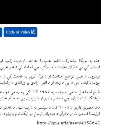
Code of video
هغه په امریکا، ډنمارک، فنلنډ، هسپانیا، هالنډ، نایجریا، زامبیا
ایسلنډ کې یې د قرآن تلاوت ترسره کړ، چې له امله ئې د غیر عربي
نوموړی د خپلې تواضع، قناعت او د قرآن کریم په خدمت کې د اخلاص
پېژندل کېده، چې دا یې د زهد او د الهي ارادې پر وړاندې د رضایت
شیخ اسماعیل حلمي حجاب په ۱۹۸۷
ترڅنګ ثبت شول، چې د مصر راډیو او ټلوېزیون یې په خپلو خشوع ل
دغه مصري قاري د ۲۰۰۶ کال د سپټمبر په دریم
ارزښتناک میراث او د قرآن د مینه‌والو ترمنځ یو نیک نوم پرېښود. 
https://iqna.ir/fa/news/4358643