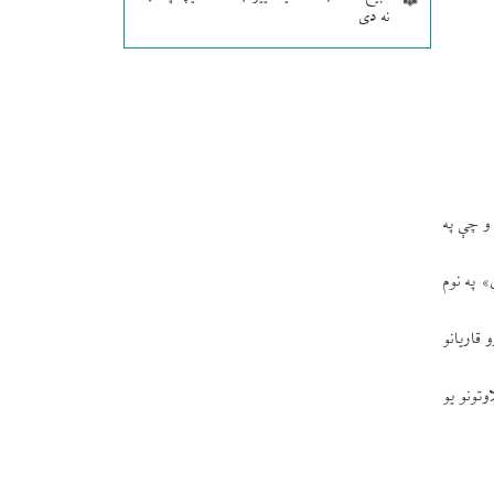
نه دی
 و چې په
» په نوم
رو قاریانو
اوتونو یو