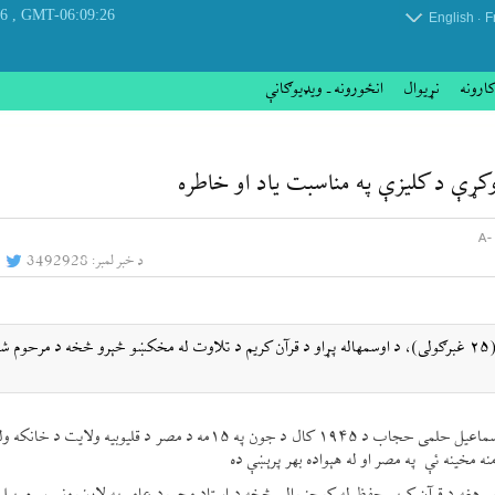
, Saturday 08 August 2026
GMT-06:09:26
.
English
F
کارونه
نړيوال
انځورونه ـ ویډیوګانې
ې د کلیزې په مناسبت یاد او خاطره
د خبر لمبر:
3492928
ایکنا- د مصر د اوقافو وزارت د دوشنبې په ورځ،د جون ۱۵مه (۲۵ غبرګولی)، د اوسمهاله پړاو د قرآن کریم د تلاوت له مخکښو څېرو څخه د مرحوم 
یکنانیوز د «صدی البلد»له قوله راپور راکړ، خدای بخښلی شیخ اسماعیل حلمی حجاب د ۱۹۴۵ کال د جون په ۱۵مه د مصر د قلیوب
ه مخینه ئې په مصر او له هېواده بهر پرېښې ده