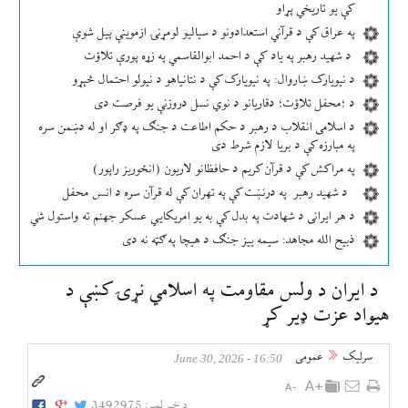
کې یو تاریخي پړاو
په عراق کې د قرآني استعدادونو د سیالیو لومړنۍ ازموینې پیل شوې
د شهید رهبر په یاد کې د احمد ابوالقاسمي په زړه پورې تلاؤت
د نیویارک ښاروال: په نیویارک کې د نتانیاهو د نیولو احتمال څېړو
د ؛محفل تلاؤت؛ دقاریانو د نوي نسل دروزنې یو فرصت دی
د اسلامی انقلاب د رهبر د حکم اطاعت د جنګ په ډګر او له دښمن سره
په مبارزه کې د بریا لازم شرط دی
په مراکش کې د قرآن کریم د حافظانو لاریون (انځوریز راپور)
د شهید رهبر په درنښت کې په تهران کې له قرآن سره د انس محفل
د هر ایرانی د شهادت په بدل کې به یو امریکایي عسکر جهنم ته واستول شي
ذبیح الله مجاهد: سیمه ییز جنګ د هیچا په ګټه نه دی
د ایران د ولس مقاومت په اسلامي نړۍ کښې د
هیواد عزت ډیر کړ
سرلیک
عمومی
16:50 - June 30, 2026
د خبر لمبر:
3492975