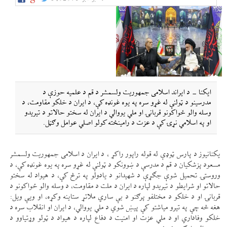
ایکنا - د ایراند اسلامی جمهوریت ولسمشر د قم د علمیه حوزې د
مدرسینو د ټولنې له غړو سره په یوه غونډه کې، د ایران د خلکو مقاومت، د
وسله والو ځواکونو قربانۍ او ملي یووالي د ایران له سختو حالاتو د تیریدو
او په اسلامي نړۍ کې د عزت د رامینځته کولو اصلي عوامل وګڼل.
یکنانیوز د پارس ټوډې له قوله راپور راکړ ، د ایران د اسلامی جمهوریت ولسمشر
مسعود پزشکیان د قم د مدرسې د ښوونکو د ټولنې له غړو سره په یوه غونډه کې، د
وروستۍ تحمیل شوې جګړې د شهیدانو د یادولو په ترڅ کې، د هیواد له سختو
حالاتو او شرایطو د تیریدو لپاره د ایران د ملت د مقاومت، د وسله والو ځواکونو د
قربانۍ او د خلکو د مختلفو پرګنو د بې ساري ملاتړ ستاینه وکړه، او ویې ویل:
هغه څه چې په تیرو میاشتو کې پیښ شوي د ملي یووالي، د ایران او انقلاب سره د
خلکو وفاداري او د ملي عزت او امنیت د دفاع لپاره د هیواد د ټولو وړتیاوو د