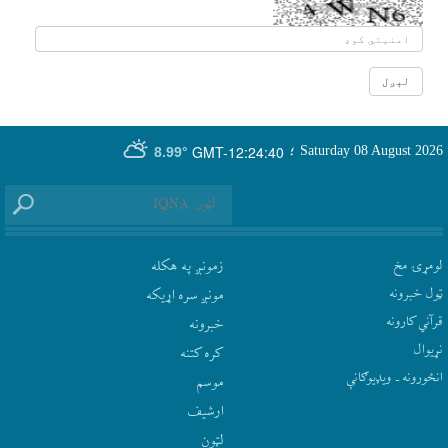
GMT-12:24:40
Saturday 08 August 2026
؛
8.99°
لومړۍ مخ
زمونږ په هکله
ټول خبرونه
مونږ سره اړيکه
قرآني کارونه
‫خبرونه
نړيوال
کره کتنه
انځورونه ـ ویډیوګانې
موسم
ارشيف
لټون