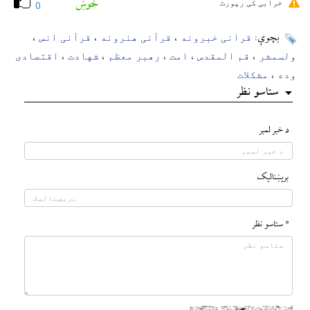
خوښ
خرابی کی رپورٹ
0
قرانی خبرونه
قرآنی هنرونه
قرآنی انس
بچوې:
،
،
،
ولسمشر
قم المقدس
امت
رهبر معظم
شهادت
اقتصادی
،
،
،
،
،
وده
مشکلات
،
ستاسو نظر
د خبر لمبر
بريښناليک
* ستاسو نظر