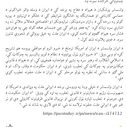
چمتووالي څرګنده نمونه وه.
ولسمشر پزشکیان د هیواد د دفاع په برخه کې د ایران د وسله والو ځواکونو د
حماسي کارنامې او همدارنګه په ځانګړو شرایطو کې د خلکو د اړتیاوو د پوره
کولو په برخه کې د بازار موندونکو، تولیدونکو او اقتصادي فعالانو ملاتړ ته په
اشارې سره زیاته کړه: "په هغو ورځو کې چې دښمنانو هڅه کوله چې په هراړخیز
فشار سره هیواد ګډوډ او ناامنه کړي، د ایران ملت په خپل یووالي او شعوري شتون
سره، د دوی پلانونه شنډ کړل."
د ایران ولسمشر د ایران او امریکا ترمنځ د خبرو اترو او موافقې پروسه هم تشریح
کړه او ویې ویل: "د خبرو اترو ټول پړاوونه د نظام د لویو پالیسیو په چوکاټ کې،
د اسلامي انقلاب له رهبر سره په بشپړ او دوامداره همغږۍ کې، او د هیواد د قانوني
میکانیزمونو په چوکاټ کې تعقیب شوي، او د ایران حکومت د وقار، واک او د
ملي ګټو د ساتنې له نظره په ټولو مرحلو کې د ایران د ملت حقونه تعقیب کړي
دي."
د ایران ولسمشر د خپلې وینا په وروستۍ برخه د ایراني ملت په وړاندې د امریکا او
صهیونیسټ رژیم د جنایتونو د قانوني تعقیب په اړه کې وویل: "د ایران حکومت د
دې جرمونو د تعقیب لپاره ټول کورني او نړیوال قانوني ظرفیتونه کارولي دي او تر
څو چې د ایراني ملت حقونه ترلاسه نه شي، له دې لارې به شاته نه شي."
https://parstoday.ir/ps/news/iran-i174712