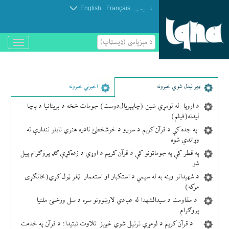
.
.
فارسی
Français
English
د مېزپاسى (ډیسټاپ)
باز
و
بسته
کردن
منو
ډير لیدل شوي خبرونه
اخیرني خبرونه
د اروپا له لومړي شین (چاپېریال‌دوست) جومات څخه د بریتانیا د پاچا
لیدنه(فیلم)
په جده کې د قرآن کریم د سورو د خوشخطئ نادره هنري تابلو نندارې ته
وړاندې شوه
په قطر کې په جوماتونو کې د قرآن کریم د اوړي د زده‌کړې ګډ پروګرام پیل
شو
د شهیدانو وینه به له سیمې د استکبار او استعمار ټغر ټول کړي(ځانګړی
مرکه)
د مقاومت د سیدالشهدا له عبادي لارښوونو سره د سل ورځنئ ملتیا
پروګرام
د قرآن کریم د لومړي ترتیل شوي غږیز تلاوت ثبتیدا؛ د قرآن په خدمت