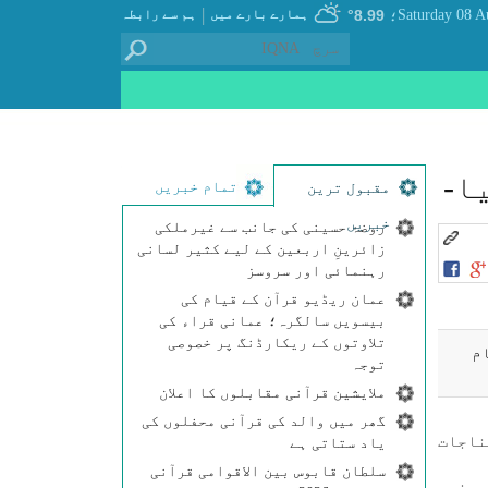
|
8.99°
ہمارے بارے میں
ہم سے رابطہ
؛
تمام خبریں
مقبول ترین
خبریں
روضۂ حسینی کی جانب سے غیرملکی
زائرینِ اربعین کے لیے کثیر لسانی
رہنمائی اور سروسز
عمان ریڈیو قرآن کے قیام کی
بیسویں سالگرہ؛ عمانی قراء کی
تلاوتوں کے ریکارڈنگ پر خصوصی
ر عام
توجہ
ملایشین قرآنی مقابلوں کا اعلان
گھر میں والد کی قرآنی محفلوں کی
 خبر رساں ايجنسی (ايكنا) كی رپورٹ كے مطابق اس خصوصی شمارہ كے اداریہ كا عنوان ٫٫مناجات
یاد ستاتی ہے
سلطان قابوس بین الاقوامی قرآنی
 كی قرآنی ذمہ