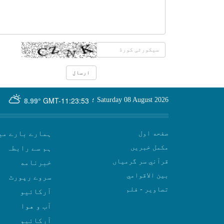
GMT-11:23:53
Saturday 08 August 2026
؛
8.99°
صفحه اول
ہمارے بارے می
مکمل خبریں
ہم سے رابطہ
قرآني سر گرمياں
بين الاقوامي
سروے رپورٹ
تصاوير - فلم
آرکائیو
آب و هوا