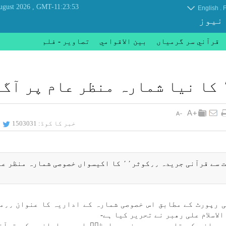
, Saturday 08 August 2026
GMT-11:23:53
.
English
F
 نیوز
قرآني سر گرمياں
بين الاقوامي
تصاوير - فلم
خبر کا کوڈ:
1503031
فكر و نظر گروپ:سال پيغمبر اعظمۖ كی مناسبت سے قرآنی جريدہ ٫٫كوثر٬٬ كا اكيسواں خصوصی شمارہ منظ
ايران كی قرآنی
اس شمارہ كے مضامين میں ،آيت اللہ جعفر سبحانی كے قلم سے ٫٫پيغمبر اعظمۖ اور مسلمانوں