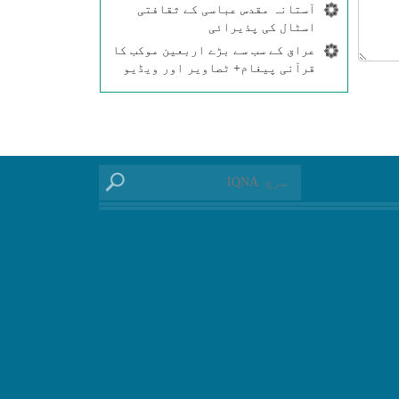
آستانہ مقدس عباسی کے ثقافتی
اسٹال کی پذیرائی
عراق کے سب سے بڑے اربعین موکب کا
قرآنی پیغام+ ٹصاویر اور ویڈیو