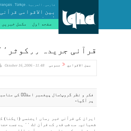
.
.
.
فارسی
العربیة
Türkçe
rançais
بین الاقوامی قرآنی
ایجنسی
صفحه اول
مکمل خبریں
قرآنی جريدہ ٫٫كوثر٬٬ كا نيا شمارہ منظر عام پر آگيا-
بين الاقوامي
عمومی
11:48 - October 16, 2006
پر آگيا-
شعبانیہ سے شب قدر كے قرآن تك ٬٬ ہے جسے حجۃ الاسلام علی رھبر نے تحرير كيا ہے-