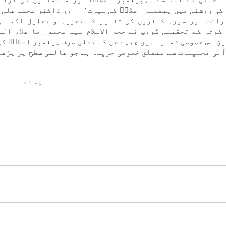
دارياں٬٬ حسين بہشتی نژاد كے قلم سے ٫،وحی كی روشنی میں پيغمبر اعظمۖ كی سيرت٬٬ ا
ے براﺋت اور سورہ كافروں كی تفسير كا تجزیہ و تحليل لكھا ہ
ی پہچان ٬٬ كے موضوع پر كوثر كے تحقيقی گروپ نے حجۃ الاسلام سيد محمد رضا علاء ا
ين اس خصوصی شمارہ میں چھپے جن كا تعلق صرف پيغمبر اعظمۖ كی
آنی تحقيقات سے متعلق خصوصی جريدہ ہے جو عالمی سطح پر پڑھا
پسند