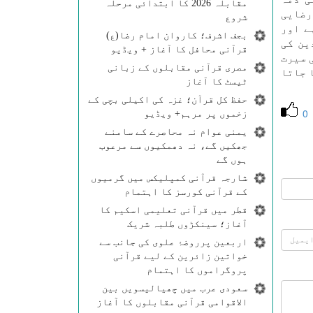
مقابلہ 2026 کا ابتدائی مرحلہ
ور ڈاكٹر محمد علی رضايی
شروع
ے اور
بجف اشرف؛ کاروان امام رضا(ع)
لدين كی
قرآنی محافل کا آغاز + ویڈیو
 سيرت
مصری قرآنی مقابلوں کے زبانی
 جاتا
ٹیسٹ کا آغاز
حفظ کل قرآن؛ غزہ کی اکیلی بچی کے
0
زخموں پر مرہم+ ویڈیو
یمنی عوام نہ محاصرے کے سامنے
جھکیں گے، نہ دھمکیوں سے مرعوب
ہوں گے
شارجہ قرآنی کمپلیکس میں گرمیوں
کے قرآنی کورسز کا اہتمام
قطر میں قرآنی تعلیمی اسکیم کا
آغاز؛ سینکڑوں طلبہ شریک
اربعین پرروضۂ علوی کی جانب سے
خواتین زائرین کے لیے قرآنی
پروگراموں کا اہتمام
سعودی عرب میں چھیالیسویں بین
الاقوامی قرآنی مقابلوں کا آغاز