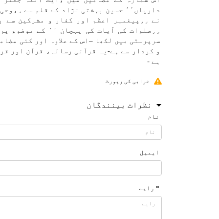
نے ٫٫پيغمبر اعظم اور كفار و مشركين س
٫٫صلوات كی آيات ك
سرپرستی میں لكھا –اس كے علاوہ اور كئی مضام
و كردار سے ہے-یہ قرآنی رسالہ، قرآن اور قر
ہے -
خرابی کی رپورٹ
نظرات بینندگان
نام
ایمیل
* رایے