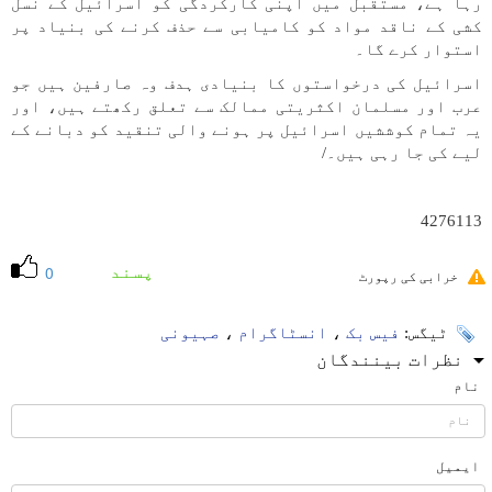
رہا ہے، مستقبل میں اپنی کارکردگی کو اسرائیل کے نسل
کشی کے ناقد مواد کو کامیابی سے حذف کرنے کی بنیاد پر
استوار کرے گا۔
اسرائیل کی درخواستوں کا بنیادی ہدف وہ صارفین ہیں جو
عرب اور مسلمان اکثریتی ممالک سے تعلق رکھتے ہیں، اور
یہ تمام کوششیں اسرائیل پر ہونے والی تنقید کو دبانے کے
لیے کی جا رہی ہیں۔/
4276113
پسند
0
خرابی کی رپورٹ
ٹیگس:
فیس بک
،
انسٹاگرام
،
صہیونی
نظرات بینندگان
نام
ایمیل