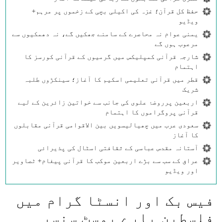
حفظ کل قرآن؛ غزہ کی اکیلی بچی کے زخموں پر مرہم+
ویڈیو
یمنی عوام نہ محاصرے کے سامنے جھکیں گے، نہ دھمکیوں سے
مرعوب ہوں گے
شارجہ قرآنی کمپلیکس میں گرمیوں کے قرآنی کورسز کا
اہتمام
قطر میں قرآنی تعلیمی اسکیم کا آغاز؛ سینکڑوں طلبہ
شریک
اربعین پرروضۂ علوی کی جانب سے خواتین زائرین کے لیے
قرآنی پروگراموں کا اہتمام
سعودی عرب میں چھیالیسویں بین الاقوامی قرآنی مقابلوں
کا آغاز
آستانہ مقدس عباسی کے ثقافتی اسٹال کی پذیرائی
عراق کے سب سے بڑے اربعین موکب کا قرآنی پیغام+ ٹصاویر
اور ویڈیو
فیس بک اور انسٹا گرام میں
فلسطین بارے پوسٹ سنسر