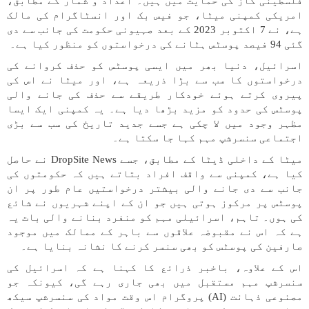
فلسطینی کاز کی حمایت میں ہیں۔ اعداد و شمار کے مطابق،
امریکی کمپنی میٹا، جو فیس بک اور انسٹاگرام کی مالک
ہے، نے 7 اکتوبر 2023 کے بعد صہیونی حکومت کی جانب سے دی
گئی 94 فیصد پوسٹس ہٹانے کی درخواستوں کو منظور کیا ہے۔
اسرائیل، دنیا بھر میں ایسی پوسٹس کو حذف کروانے کی
درخواستوں کا سب سے بڑا ذریعہ ہے، اور میٹا نے اس کی
پیروی کرتے ہوئے خودکار طریقے سے حذف کی جانے والی
پوسٹس کی حدود کو مزید بڑھا دیا ہے۔ یہ کمپنی ایک ایسا
مظہر وجود میں لا چکی ہے جسے جدید تاریخ کی سب سے بڑی
اجتماعی سنسرشپ مہم کہا جا سکتا ہے۔
میٹا کے داخلی ڈیٹا کے مطابق، جسے DropSite News نے حاصل
کیا ہے، کمپنی سے واقف افراد بتاتے ہیں کہ حکومتوں کی
جانب سے دی جانے والی بیشتر درخواستیں عام طور پر ان
پوسٹس پر مرکوز ہوتی ہیں جو ان کے اپنے شہریوں نے شائع
کی ہوں۔ تاہم، اسرائیلی مہم کو منفرد بنانے والی بات یہ
ہے کہ اس نے مقبوضہ علاقوں سے باہر کے ممالک میں موجود
صارفین کی پوسٹس کو بھی سنسر کرنے کا نشانہ بنایا ہے۔
اس کے علاوہ، باخبر ذرائع کا کہنا ہے کہ اسرائیل کی
سنسرشپ مہم مستقبل میں بھی جاری رہے گی، کیونکہ جو
مصنوعی ذہانت (AI) پروگرام اس وقت مواد کی سنسرشپ سیکھ