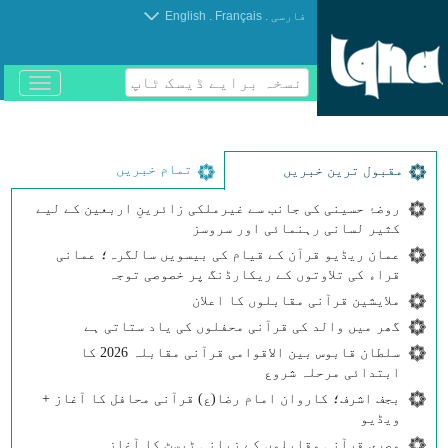
.
.
فارسی
Français
English
نسخہ برایے ڈیسک ٹاپ
باز
و
بسته
کردن
منو
تمام خبریں
مقبول ترین خبریں
روضۂ حسینی کی جانب سے غیرملکی زائرینِ اربعین کے لیے
کثیر لسانی رہنمائی اور سروسز
عمان ریڈیو قرآن کے قیام کی بیسویں سالگرہ؛ عمانی
قراء کی تلاوتوں کے ریکارڈنگ پر خصوصی توجہ
ملایشین قرآنی مقابلوں کا اعلان
گھر میں والد کی قرآنی محفلوں کی یاد ستاتی ہے
سلطان قابوس بین الاقوامی قرآنی مقابلہ 2026 کا
ابتدائی مرحلہ شروع
بجف اشرف؛ کاروان امام رضا(ع) قرآنی محافل کا آغاز +
ویڈیو
مصری قرآنی مقابلوں کے زبانی ٹیسٹ کا آغاز