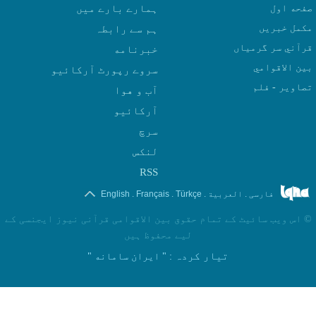
صفحه اول
ہمارے بارے میں
مکمل خبریں
ہم سے رابطہ
قرآني سر گرمياں
بين الاقوامي
سروے رپورٹ آرکائیو
تصاوير - فلم
آب و هوا
سرچ
لنکس
RSS
.
.
.
.
فارسی
العربیة
Türkçe
Français
English
©
اس ویب سائیٹ کے تمام حقوق بین الاقوامی قرآنی نیوز ایجنسی کے
لیے محفوظ ہیں
تیار کردہ
: " ایران سامانه "