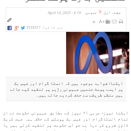
صفحہ اول
عمومی
4:19 - April 14, 2025
خبر کا کوڈ:
3518317
ایکنا: شواہد موجود ہیں کہ انسٹا گرام اور فیس بک
پر ایسے پوسٹ جنمیں صہیونی رژیم پر تنقید کیے جاتے
ہیں منظم طریقے سے حذف کردیے جاتے ہیں۔
ایکنا نیوز- عربی ۲۱ نیوز کے مطابق صہیونی حکومت نے ان
تمام انسٹاگرام اور فیس بک پوسٹس کے خلاف ہمہ جہت کریک
ڈاؤن شروع کر دیا ہے جو اس حکومت پر تنقید کرتی ہیں یا