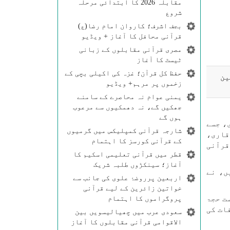
مقابلہ 2026 کا ابتدائی مرحلہ
شروع
بجف اشرف؛ کاروان امام رضا(ع)
قرآنی محافل کا آغاز + ویڈیو
مصری قرآنی مقابلوں کے زبانی
ٹیسٹ کا آغاز
حفظ کل قرآن؛ غزہ کی اکیلی بچی کے
ین
زخموں پر مرہم+ ویڈیو
یمنی عوام نہ محاصرے کے سامنے
جھکیں گے، نہ دھمکیوں سے مرعوب
ہوں گے
جمہوریہ ایران کا قرآنی کاروان برائے حج تمتع 1404 ہجری، جسے
شارجہ قرآنی کمپلیکس میں گرمیوں
ِ قرآنی نور" کے نام سے جانا جاتا ہے، سرزمینِ وحی (سعودی عرب) سے روانہ ہو گیا ہے۔ یہ کاروان 20 قاری،
کے قرآنی کورسز کا اہتمام
ن قرآنی
قطر میں قرآنی تعلیمی اسکیم کا
آغاز؛ سینکڑوں طلبہ شریک
ں، نے
اربعین پرروضۂ علوی کی جانب سے
خواتین زائرین کے لیے قرآنی
پروگراموں کا اہتمام
ت حجۃ
ات کی
سعودی عرب میں چھیالیسویں بین
الاقوامی قرآنی مقابلوں کا آغاز