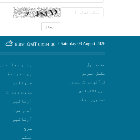
GMT-02:34:30
Saturday 08 August 2026
؛
8.99°
صفحه اول
ہمارے بارے می
مکمل خبریں
ہم سے رابطہ
قرآني سر گرمياں
بين الاقوامي
سروے رپورٹ
تصاوير - فلم
آرکائیو
آب و هوا
سرچ
لنکس