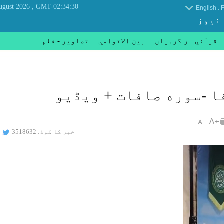
, Saturday 08 August 2026
GMT-02:34:30
.
English
F
 نیوز
قرآني سر گرمياں
بين الاقوامي
تصاوير - فلم
ا -سوره صافات + ویڈیو
خبر کا کوڈ:
3518632