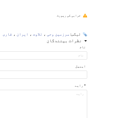
خرابی کی رپورٹ
ٹیگس:
سرزمین وحی
،
تلاوت
،
ایران
،
قاری
نظرات بینندگان
نام
ایمیل
* رایے