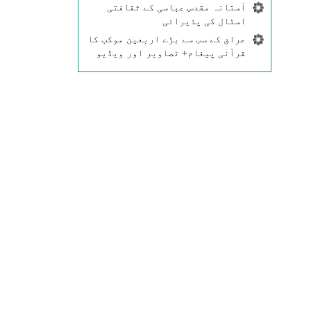
آستانہ مقدس عباسی کے ثقافتی
اسٹال کی پذیرائی
عراق کے سب سے بڑے اربعین موکب کا
قرآنی پیغام+ ٹصاویر اور ویڈیو