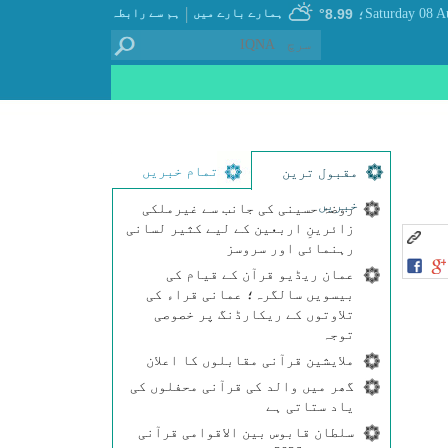
|
8.99°
ہمارے بارے میں
ہم سے رابطہ
؛
تمام خبریں
مقبول ترین
خبریں
روضۂ حسینی کی جانب سے غیرملکی
زائرینِ اربعین کے لیے کثیر لسانی
رہنمائی اور سروسز
عمان ریڈیو قرآن کے قیام کی
بیسویں سالگرہ؛ عمانی قراء کی
تلاوتوں کے ریکارڈنگ پر خصوصی
توجہ
ملایشین قرآنی مقابلوں کا اعلان
گھر میں والد کی قرآنی محفلوں کی
یاد ستاتی ہے
سلطان قابوس بین الاقوامی قرآنی