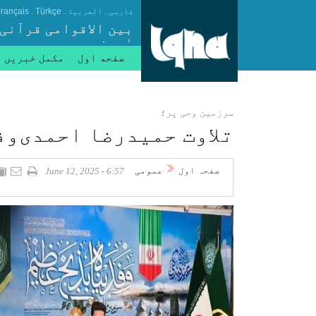
.
.
.
فارسی
العربیة
Türkçe
rançais
بین الاقوامی قرآنی
ایجنسی
صفحه اول
مکمل خبریں
سرزمین وحی پر؛
تلاوت حمیدرضا احمدی‌وف
صفحہ اول
عمومی
6:57 - June 12, 2025