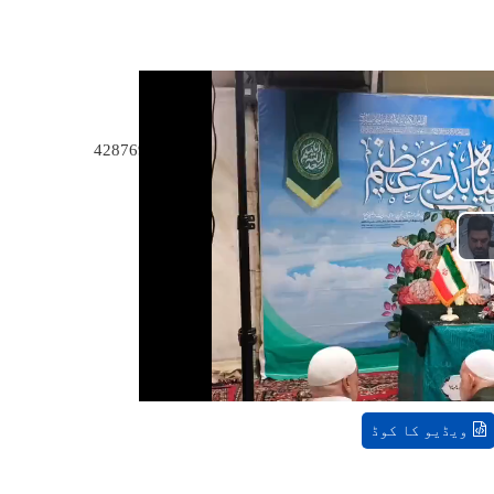
4287690
ویڈیو کا کوڈ