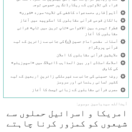
قراء کی تلاوتوں کے ریکارڈنگ پر خصوصی توجہ
آڈیو | قاری محمدجواد کاشفی کی تلاوت- سوره‌‌ «شوری»
بالکان قومی قرآنی مقابلوں کا اسکوپیه میں آغاز
قطر؛ تیسرے بین الاقوامی «ٹاپ ترین میں ٹاپ» قرانی
مقابلوں کا آغاز
آستانہ مقدس امام حسین (ع) کی جانب سے زائرین کے لیے
قرآنی پروگرام
ملایشین قرآنی مقابلوں کا اعلان
اسلامک اسٹڈی اور بین المذاہب ڈائیلاگ میں «اسپوزیتو»
کی کاوش
روضۂ حسینی کی جانب سے غیرملکی زائرینِ اربعین کے لیے
کثیر لسانی رہنمائی اور سروسز
مصری قرآنی مقابلوں کے زبانی ٹیسٹ کا آغاز
آیت‌الله سیدیاسین موسوی:
امریکا و اسرائیل حملوں سے
شیعوں کو کمزور کرنا چاہتے