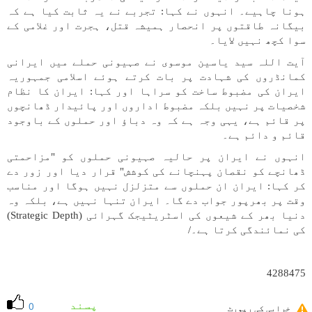
ہونا چاہیے۔ انہوں نے کہا: تجربے نے یہ ثابت کیا ہے کہ
بیگانہ طاقتوں پر انحصار ہمیشہ قتل، ہجرت اور غلامی کے
سوا کچھ نہیں لایا۔
آیت اللہ سید یاسین موسوی نے صہیونی حملے میں ایرانی
کمانڈروں کی شہادت پر بات کرتے ہوئے اسلامی جمہوریہ
ایران کی مضبوط ساخت کو سراہا اور کہا: ایران کا نظام
شخصیات پر نہیں بلکہ مضبوط اداروں اور پائیدار ڈھانچوں
پر قائم ہے، یہی وجہ ہے کہ وہ دباؤ اور حملوں کے باوجود
قائم و دائم ہے۔
انہوں نے ایران پر حالیہ صہیونی حملوں کو "مزاحمتی
ڈھانچے کو نقصان پہنچانے کی کوشش" قرار دیا اور زور دے
کر کہا: ایران ان حملوں سے متزلزل نہیں ہوگا اور مناسب
وقت پر بھرپور جواب دے گا۔ ایران تنہا نہیں ہے، بلکہ وہ
دنیا بھر کے شیعوں کی اسٹریٹیجک گہرائی (Strategic Depth)
کی نمائندگی کرتا ہے۔/
4288475
پسند
0
خرابی کی رپورٹ