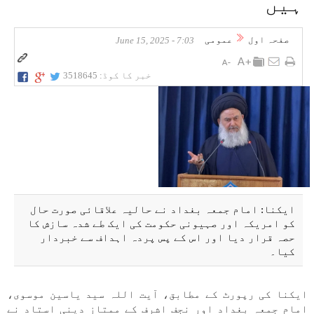
ہیں
صفحہ اول
عمومی
7:03 - June 15, 2025
خبر کا کوڈ:
3518645
ایکنا: امام جمعہ بغداد نے حالیہ علاقائی صورت حال
کو امریکہ اور صہیونی حکومت کی ایک طے شدہ سازش کا
حصہ قرار دیا اور اس کے پس پردہ اہداف سے خبردار
کیا۔
ایکنا کی رپورٹ کے مطابق، آیت اللہ سید یاسین موسوی،
امام جمعہ بغداد اور نجف اشرف کے ممتاز دینی استاد نے