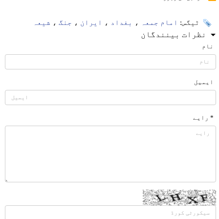
ٹیگس:
امام جمعہ
،
بغداد
،
ایران
،
جنگ
،
شیعہ
نظرات بینندگان
نام
ایمیل
* رایے