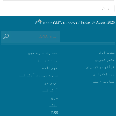
GMT-16:55:53
Friday 07 August 2026
؛
8.99°
صفحه اول
ہمارے بارے میں
مکمل خبریں
ہم سے رابطہ
قرآني سر گرمياں
بين الاقوامي
سروے رپورٹ آرکائیو
تصاوير - فلم
آب و هوا
سرچ
لنکس
RSS