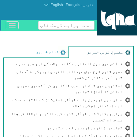
.
.
فارسی
Français
English
نسخہ برایے ڈیسک ٹاپ
باز
و
بسته
کردن
منو
تمام خبریں
مقبول ترین خبریں
فرانس میں بین المذاہب مکالمہ وقت کی اہم ضرورت ہے
مصری قاری شیخ عوض عبداللہ الفردی؛ پروگرام "دولتِ
تلاوت" کی متاثر کن شخصیت
استنبول میں ترک اور عرب فنکاروں کی آٹھویں مصوری
نمائش کا آغاز+ تصاویر
عراق میں اربعین بارے قرآنی اسٹیشنز کے انتظامات کے
لیے ابتدائی اجلاس منعقد
پہلی ریکارڈ شدہ قرآنی تلاوت کی سالگرہ، اوقاف کی جانب
سے خراجِ تحسین
تصاویر| زائرین اربعین کے راستوں پر
عمان ریڈیو قرآن کے قیام کی بیسویں سالگرہ؛ عمانی