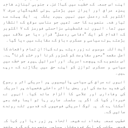
اپنے اس جمعہ کے خطبے میں کہا: غزہ، جنوبی لبنان، شام،
یمن، عراق اور ایران میں بڑھتی ہوئی کشیدگیاں صرف ۷
اکتوبر کے ردعمل میں نہیں ہیں، بلکہ یہ ایک پہلے سے
تیار شدہ منصوبے کا حصہ تھیں جو مناسب موقع کے انتظار
میں تھا۔ انہوں نے فلسطینی مزاحمتی فورسز کے ۷ اکتوبر
کے اقدام کو ایک "دفاعی ردعمل" قرار دیا جو علاقے میں
بڑھتے ہوئے سیاسی و عسکری دباؤ کے مقابلے میں دیا گیا۔
آیت اللہ موسوی نے زور دیتے ہوئے کہا: ان تمام واقعات کا
اصل مقصد "محورِ مقاومت کو کمزور کرنا اور ختم کرنا" ہے۔
اس منصوبے کے پیچھے امریکہ اور اسرائیل ہیں، جو خطے میں
سیاسی و عسکری توازن کو اپنے حق میں بگاڑنے کے درپے
ہیں۔
انہوں نے عراق کی سیاسی پالیسیوں پر امریکی اثر و رسوخ
کی شدید مذمت کی اور بعض بااثر داخلی شخصیات پر امریکہ
کی وفاداری اور غلامی کا الزام عائد کیا۔ انہوں نے
خبردار کیا کہ اگر یہ سلسلہ جاری رہا تو ایسا وقت بھی
آسکتا ہے کہ یہ لوگ امریکی فوجیوں کے قدموں تلے روندے
جائیں گے۔
خطیب جمعہ بغداد نے شیعہ اتحاد پر زور دیا اور کہا کہ
شیعہ مکتب کو ایک خودمختار سیاسی منصوبے کے گرد متحد