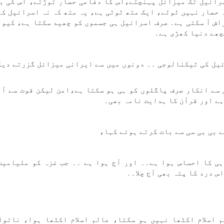
سرائیل تک میزائل پہنچتے،اس کا دفاعی حصار توڑتے، اس کی ب
 حصار نہیں ٹوٹے، ایک متھ ٹوٹی ہے، یہ متھ کہ نہ اسرائیل کا
اش آ سکتی ہے۔ صرف اسرائیل ہی جسموں کو چھید سکتا ہے، کیون
چھے دنیا کھڑی ہے۔
یل کی ٹیکنالوجی ۔۔ دونوں میں سے ایرانی میزائل گزرتے دیک
 سے انکار صرف پاگلوں کو ہی ہو سکتا ہے،امن لیکن قوت سے آت
ہے اور قرآن کا ہدایت نامہ بھی۔
 بی بی سی سے بات کرتے ہوئے کہا،
ی کا احساس ہوا ہے۔۔ اور آج ہوا ہے ۔۔ جب غزہ کو ملیامیٹ
س درد کا پتہ بھی آج چلا۔۔
م اسلام اکٹھا نہیں ہو سکتا، عالم اسلام اکٹھا ہوا، ناتوا