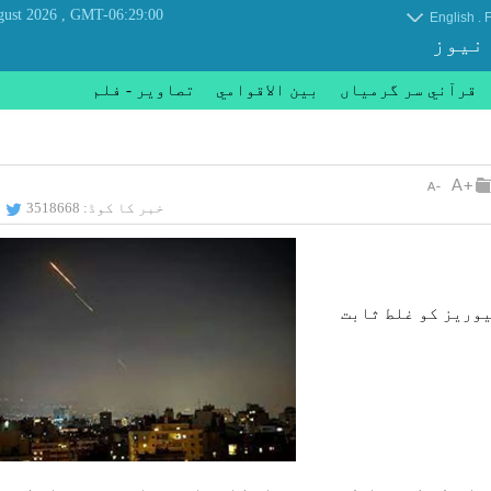
, Sunday 09 August 2026
GMT-06:29:00
.
English
F
 نیوز
قرآني سر گرمياں
بين الاقوامي
تصاوير - فلم
خبر کا کوڈ:
3518668
یوریز کو غلط ثابت