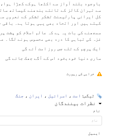
باوجود بلند آواز سے اکٹھا ہوکے کھڑا ہوا، ا
سے تہران کالز کے تانتے بندھنے کیساتھ سات
کل ایرانی پارلیمنٹ تشکر تشکر کے نعروں سے 
کہتے ہیں اور اتحاد بھی یہی ہوتا ہے۔ باقی ج
سمجھنے کی بات یہ ہے کہ عالم اسلام کو پشت پ
غزہ کی تباہی کا درد بھی محسوس ہونے لگا۔ عا
ایک پرچم کے تلے جس روز امت آئے گی
ساری دنیا خودبخود اس کے آگے جھک جائے گی
خرابی کی رپورٹ
ٹیگس:
امت
،
اسرائیل
،
ایران
،
جنگ
نظرات بینندگان
نام
ایمیل