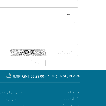
* رایے
GMT-06:29:00
Sunday 09 August 2026
؛
8.99°
صفحه اول
ہمارے بارے می
مکمل خبریں
ہم سے رابطہ
قرآني سر گرمياں