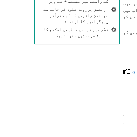
کے راستے میں منعقد + تصاویر
ی عرب
اربعین پرروضۂ علوی کی جانب سے
ب میں
خواتین زائرین کے لیے قرآنی
سی کو
پروگراموں کا اہتمام
قطر میں قرآنی تعلیمی اسکیم کا
وں کو
آغاز؛ سینکڑوں طلبہ شریک
0