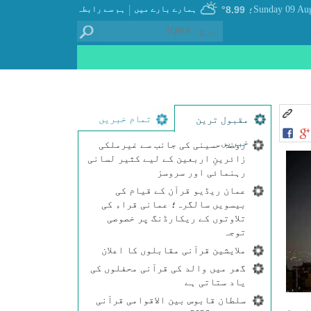
|
8.99°
ہمارے بارے میں
ہم سے رابطہ
؛
تمام خبریں
مقبول ترین
خبریں
روضۂ حسینی کی جانب سے غیرملکی
زائرینِ اربعین کے لیے کثیر لسانی
رہنمائی اور سروسز
عمان ریڈیو قرآن کے قیام کی
بیسویں سالگرہ؛ عمانی قراء کی
تلاوتوں کے ریکارڈنگ پر خصوصی
توجہ
ملایشین قرآنی مقابلوں کا اعلان
گھر میں والد کی قرآنی محفلوں کی
یاد ستاتی ہے
سلطان قابوس بین الاقوامی قرآنی