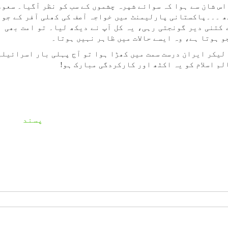
س شان سے ہوا کہ سوائے شپرہ چشموں کے سب کو نظر آگیا۔ سعود
ھ ۔۔۔پاکستانی پارلیمنٹ میں خواجہ آصف کی کھلی آفر کے جوا
کتنی دیر گونجتی رہی، یہ کل آپ نے دیکھ لیا۔ تو امت بھی ا
و ہوتا ہے، وہ ایسے حالات میں ظاہر نہیں ہوتا۔
ر لیکر ایران درست سمت میں کھڑا ہوا تو آج پہلی بار اسرائیلی
لم اسلام کو یہ اکٹھ اور کارکردگی مبارک ہو!
پسند