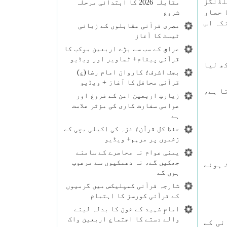
لڈنگز
مقابلہ 2026 کا ابتدائی مرحلہ
 حصار
شروع
کہ اس
مصری قرآنی مقابلوں کے زبانی
ٹیسٹ کا آغاز
عراق کے سب سے بڑے اربعین موکب کا
قرآنی پیغام+ ٹصاویر اور ویڈیو
ھ لیا
بجف اشرف؛ کاروان امام رضا(ع)
قرآنی محافل کا آغاز + ویڈیو
ا ہے،
زیارتِ اربعین امن کے فروغ اور
عوامی سفارت کاری کی مؤثر علامت
ہے
حفظ کل قرآن؛ غزہ کی اکیلی بچی کے
زخموں پر مرہم+ ویڈیو
یمنی عوام نہ محاصرے کے سامنے
جھکیں گے، نہ دھمکیوں سے مرعوب
 ہوئے
ہوں گے
شارجہ قرآنی کمپلیکس میں گرمیوں
کے قرآنی کورسز کا اہتمام
امامِ شہید کے خون کا بدلہ لینے
والے دستے کا اجتماع اربعین واک
نی کے