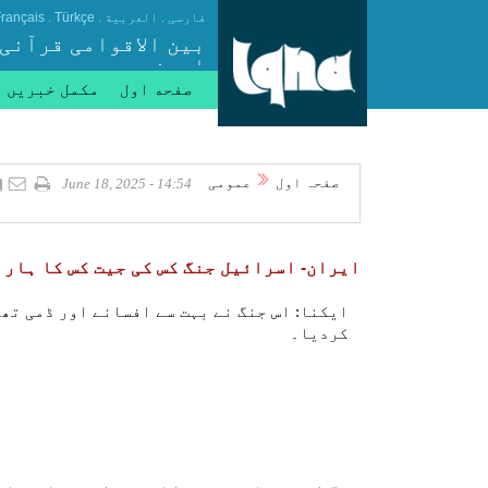
.
.
.
فارسی
العربیة
Türkçe
rançais
بین الاقوامی قرآنی
ایجنسی
صفحه اول
مکمل خبریں
صفحہ اول
عمومی
14:54 - June 18, 2025
ایران- اسرائیل جنگ کس کی جیت کس کا ہار
ایکنا: اس جنگ نے بہت سے افسانے اور ڈمی تھ
کردیا۔