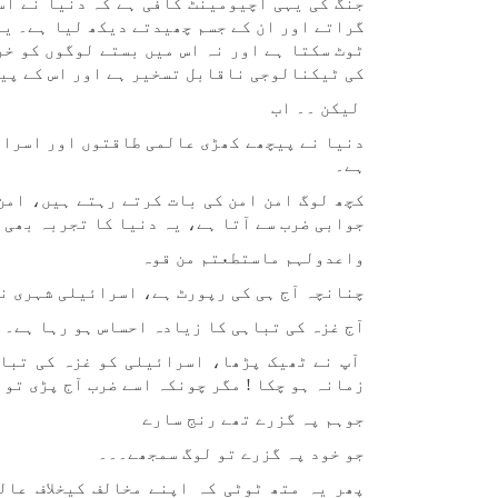
جنگ کی یہی اچیومینٹ کافی ہے کہ دنیا نے ا
گراتے اور ان کے جسم چھیدتے دیکھ لیا ہے۔ یہ
ٹوٹ سکتا ہے اور نہ اس میں بستے لوگوں کو خر
کی ٹیکنالوجی ناقابل تسخیر ہے اور اس کے پی
لیکن ۔۔ اب
دنیا نے پیچھے کھڑی عالمی طاقتوں اور اسرائ
ہے۔
کچھ لوگ امن امن کی بات کرتے رہتے ہیں، امن
جوابی ضرب سے آتا ہے، یہ دنیا کا تجربہ بھی 
واعدولہم ماستطعتم من قوہ
چنانچہ آج ہی کی رپورٹ ہے، اسرائیلی شہری نے
آج غزہ کی تباہی کا زیادہ احساس ہو رہا ہے۔
آپ نے ٹھیک پڑھا، اسرائیلی کو غزہ کی تباہ
زمانہ ہو چکا ! مگر چونکہ اسے ضرب آج پڑی تو ا
جوہم پہ گزرے تھے رنج سارے
جو خود پہ گزرے تو لوگ سمجھے۔۔۔
پھر یہ متھ ٹوٹی کہ اپنے مخالف کیخلاف عال