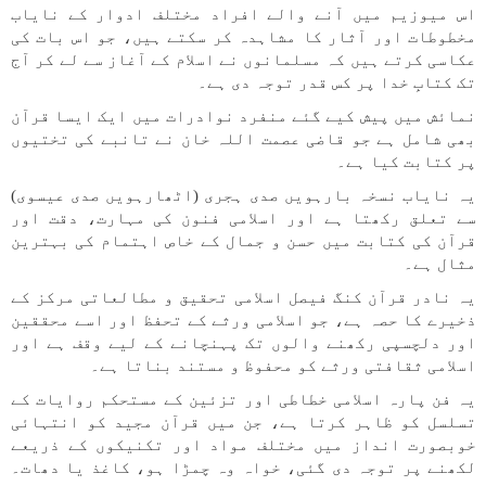
اس میوزیم میں آنے والے افراد مختلف ادوار کے نایاب
مخطوطات اور آثار کا مشاہدہ کر سکتے ہیں، جو اس بات کی
عکاسی کرتے ہیں کہ مسلمانوں نے اسلام کے آغاز سے لے کر آج
تک کتابِ خدا پر کس قدر توجہ دی ہے۔
نمائش میں پیش کیے گئے منفرد نوادرات میں ایک ایسا قرآن
بھی شامل ہے جو قاضی عصمت اللہ خان نے تانبے کی تختیوں
پر کتابت کیا ہے۔
یہ نایاب نسخہ بارہویں صدی ہجری (اٹھارہویں صدی عیسوی)
سے تعلق رکھتا ہے اور اسلامی فنون کی مہارت، دقت اور
قرآن کی کتابت میں حسن و جمال کے خاص اہتمام کی بہترین
مثال ہے۔
یہ نادر قرآن کنگ فیصل اسلامی تحقیق و مطالعاتی مرکز کے
ذخیرے کا حصہ ہے، جو اسلامی ورثے کے تحفظ اور اسے محققین
اور دلچسپی رکھنے والوں تک پہنچانے کے لیے وقف ہے اور
اسلامی ثقافتی ورثے کو محفوظ و مستند بناتا ہے۔
یہ فن پارہ اسلامی خطاطی اور تزئین کے مستحکم روایات کے
تسلسل کو ظاہر کرتا ہے، جن میں قرآن مجید کو انتہائی
خوبصورت انداز میں مختلف مواد اور تکنیکوں کے ذریعے
لکھنے پر توجہ دی گئی، خواہ وہ چمڑا ہو، کاغذ یا دھات۔