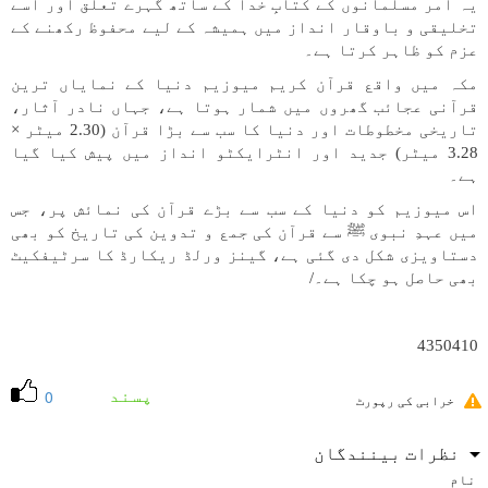
یہ امر مسلمانوں کے کتابِ خدا کے ساتھ گہرے تعلق اور اسے
تخلیقی و باوقار انداز میں ہمیشہ کے لیے محفوظ رکھنے کے
عزم کو ظاہر کرتا ہے۔
مکہ میں واقع قرآن کریم میوزیم دنیا کے نمایاں ترین
قرآنی عجائب گھروں میں شمار ہوتا ہے، جہاں نادر آثار،
تاریخی مخطوطات اور دنیا کا سب سے بڑا قرآن (2.30 میٹر ×
3.28 میٹر) جدید اور انٹرایکٹو انداز میں پیش کیا گیا
ہے۔
اس میوزیم کو دنیا کے سب سے بڑے قرآن کی نمائش پر، جس
میں عہدِ نبوی ﷺ سے قرآن کی جمع و تدوین کی تاریخ کو بھی
دستاویزی شکل دی گئی ہے، گینز ورلڈ ریکارڈ کا سرٹیفکیٹ
بھی حاصل ہو چکا ہے۔/
4350410
پسند
0
خرابی کی رپورٹ
نظرات بینندگان
نام