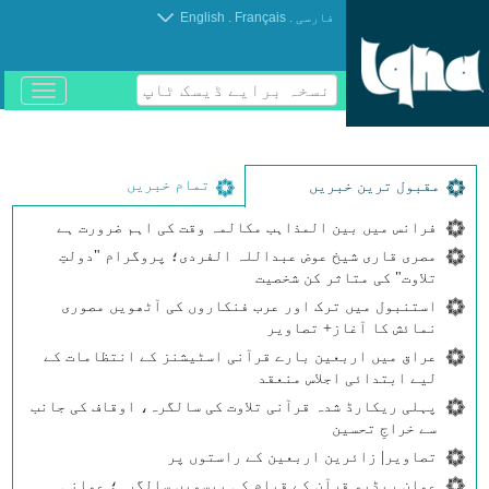
.
.
فارسی
Français
English
نسخہ برایے ڈیسک ٹاپ
باز
و
بسته
کردن
منو
تمام خبریں
مقبول ترین خبریں
فرانس میں بین المذاہب مکالمہ وقت کی اہم ضرورت ہے
مصری قاری شیخ عوض عبداللہ الفردی؛ پروگرام "دولتِ
تلاوت" کی متاثر کن شخصیت
استنبول میں ترک اور عرب فنکاروں کی آٹھویں مصوری
نمائش کا آغاز+ تصاویر
عراق میں اربعین بارے قرآنی اسٹیشنز کے انتظامات کے
لیے ابتدائی اجلاس منعقد
پہلی ریکارڈ شدہ قرآنی تلاوت کی سالگرہ، اوقاف کی جانب
سے خراجِ تحسین
تصاویر| زائرین اربعین کے راستوں پر
عمان ریڈیو قرآن کے قیام کی بیسویں سالگرہ؛ عمانی