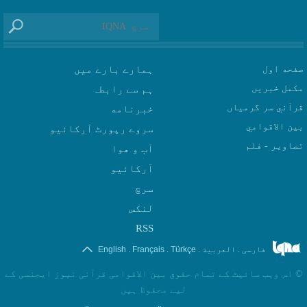
صفحه اول
ہمارے بارے میں
مکمل خبریں
ہم سے رابطہ
قرآني سر گرمياں
بين الاقوامي
سروے رپورٹ آرکائیو
تصاوير - فلم
آب و هوا
سرچ
لنکس
RSS
.
.
.
.
فارسی
العربیة
Türkçe
Français
English
©
اس ویب سائیٹ کے تمام حقوق بین الاقوامی قرآنی نیوز ایجنسی کے
لیے محفوظ ہیں