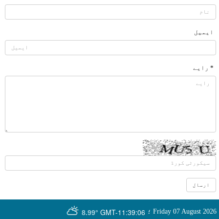
ایمیل
* رایے
GMT-11:39:06
Friday 07 August 2026
؛
8.99°