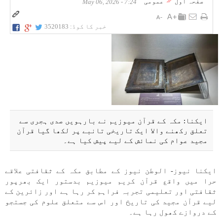
صفحہ اول
عمومی
7:24 - May 06, 2026
خبر کا کوڈ:
3520183
ایکنا: مکہ کے قرآن میوزیم نے بارہویں صدی ہجری سے
تعلق رکھنے والا ایک تاریخی تانبے پر لکھا گیا قرآن
مجید عوام کی نمائش کے لیے پیش کیا ہے۔
ایکنا نیوز- الوطن نیوز کے مطابق مکہ کے ثقافتی علاقے
حرا میں واقع قرآن کریم میوزیم بدستور ایک بھرپور
ثقافتی اور تعلیمی تجربہ فراہم کر رہا ہے اور زائرین کے
لیے قرآن مجید کی تاریخ اور اس سے متعلق علوم کی جستجو
کے دروازے کھول رہا ہے۔