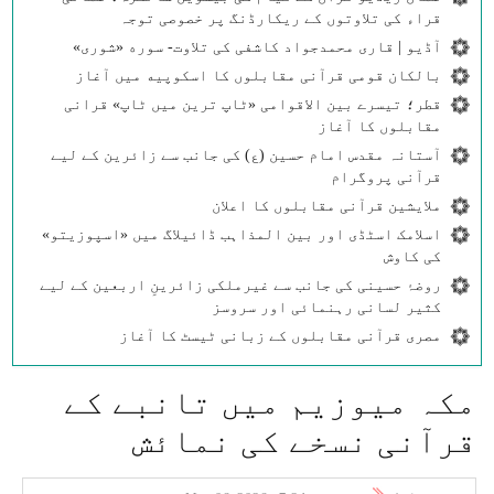
قراء کی تلاوتوں کے ریکارڈنگ پر خصوصی توجہ
آڈیو | قاری محمدجواد کاشفی کی تلاوت- سوره‌‌ «شوری»
بالکان قومی قرآنی مقابلوں کا اسکوپیه میں آغاز
قطر؛ تیسرے بین الاقوامی «ٹاپ ترین میں ٹاپ» قرانی
مقابلوں کا آغاز
آستانہ مقدس امام حسین (ع) کی جانب سے زائرین کے لیے
قرآنی پروگرام
ملایشین قرآنی مقابلوں کا اعلان
اسلامک اسٹڈی اور بین المذاہب ڈائیلاگ میں «اسپوزیتو»
کی کاوش
روضۂ حسینی کی جانب سے غیرملکی زائرینِ اربعین کے لیے
کثیر لسانی رہنمائی اور سروسز
مصری قرآنی مقابلوں کے زبانی ٹیسٹ کا آغاز
مکہ میوزیم میں تانبے کے
قرآنی نسخے کی نمائش