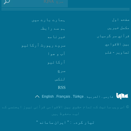
صفحه اول
ہمارے بارے میں
مکمل خبریں
ہم سے رابطہ
قرآني سر گرمياں
بين الاقوامي
سروے رپورٹ آرکائیو
تصاوير - فلم
آب و هوا
سرچ
لنکس
RSS
.
.
.
.
فارسی
العربیة
Türkçe
Français
English
©
اس ویب سائیٹ کے تمام حقوق بین الاقوامی قرآنی نیوز ایجنسی کے
لیے محفوظ ہیں
تیار کردہ
: " ایران سامانه "