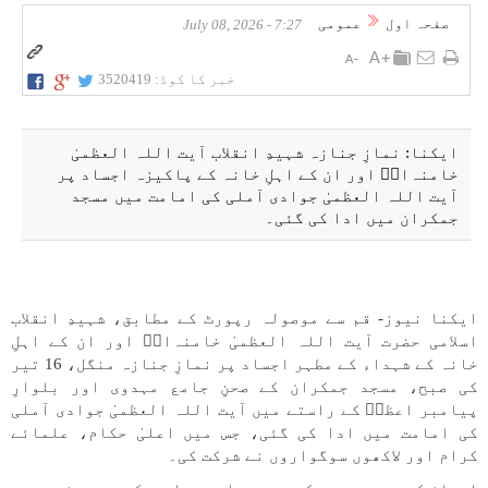
صفحہ اول
عمومی
7:27 - July 08, 2026
خبر کا کوڈ:
3520419
ایکنا: نمازِ جنازہ شہیدِ انقلاب آیت اللہ العظمیٰ
خامنہ‌ایؒ اور ان کے اہلِ خانہ کے پاکیزہ اجساد پر
آیت اللہ العظمیٰ جوادی آملی کی امامت میں مسجد
جمکران میں ادا کی گئی۔
ایکنا نیوز- قم سے موصولہ رپورٹ کے مطابق، شہیدِ انقلاب
اسلامی حضرت آیت اللہ العظمیٰ خامنہ‌ایؒ اور ان کے اہلِ
خانہ کے شہداء کے مطہر اجساد پر نمازِ جنازہ منگل، 16 تیر
کی صبح، مسجد جمکران کے صحنِ جامع مہدوی اور بلوارِ
پیامبر اعظمؐ کے راستے میں آیت اللہ العظمیٰ جوادی آملی
کی امامت میں ادا کی گئی، جس میں اعلیٰ حکام، علمائے
کرام اور لاکھوں سوگواروں نے شرکت کی۔