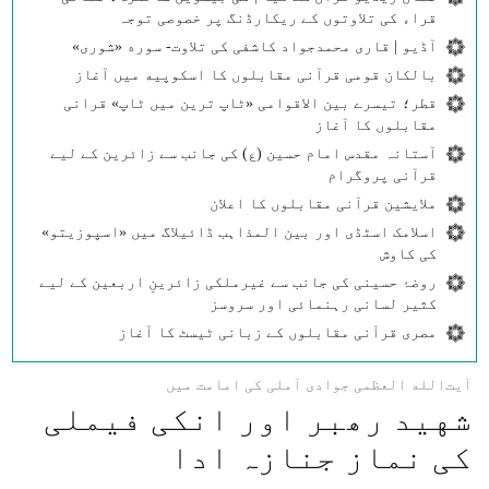
قراء کی تلاوتوں کے ریکارڈنگ پر خصوصی توجہ
آڈیو | قاری محمدجواد کاشفی کی تلاوت- سوره‌‌ «شوری»
بالکان قومی قرآنی مقابلوں کا اسکوپیه میں آغاز
قطر؛ تیسرے بین الاقوامی «ٹاپ ترین میں ٹاپ» قرانی
مقابلوں کا آغاز
آستانہ مقدس امام حسین (ع) کی جانب سے زائرین کے لیے
قرآنی پروگرام
ملایشین قرآنی مقابلوں کا اعلان
اسلامک اسٹڈی اور بین المذاہب ڈائیلاگ میں «اسپوزیتو»
کی کاوش
روضۂ حسینی کی جانب سے غیرملکی زائرینِ اربعین کے لیے
کثیر لسانی رہنمائی اور سروسز
مصری قرآنی مقابلوں کے زبانی ٹیسٹ کا آغاز
آیت‌الله العظمی جوادی آملی کی امامت میں
شهید رھبر اور انکی فیملی
کی نماز جنازہ ادا