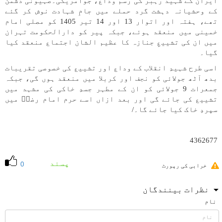
ایران کے شہید رہبر کی رسم وداع، جوامریکی۔صہیونی دشمن
کے وحشیانہ دہشت گرد حملے میں جامِ شہادت نوش کر گئے
تھے، ہفتہ اور اتوار 13 اور 14 تیر 1405 کو مصلی امام
خمینی میں منعقد ہوئے، جبکہ پیر کو دارالحکومت تہران
میں ان کی تشییعِ جنازہ کا عظیم الشان اجتماع منعقد کیا
گیا۔
اسی طرح شہیدِ انقلاب کے وداع اور تشییع کی خصوصی تقریبات
بدھ آٹھ جولائی کو نجف اور کربلا میں منعقد ہوں گی، جبکہ
جمعرات 9 جولائی کو ان کے مطہر جسدِ خاکی کی مشہد میں
تشییع کی جائے گی اور بعد ازاں اسے حرم امام رضاؑ میں
سپردِ خاک کیا جائے گا۔/
4362677
پسند
0
خرابی کی رپورٹ
نظرات بینندگان
نام