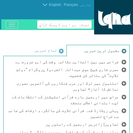
.
.
فارسی
Français
English
نسخہ برایے ڈیسک ٹاپ
باز
و
بسته
کردن
منو
تمام خبریں
مقبول ترین خبریں
فرانس میں بین المذاہب مکالمہ وقت کی اہم ضرورت ہے
مصری قاری شیخ عوض عبداللہ الفردی؛ پروگرام "دولتِ
تلاوت" کی متاثر کن شخصیت
استنبول میں ترک اور عرب فنکاروں کی آٹھویں مصوری
نمائش کا آغاز+ تصاویر
عراق میں اربعین بارے قرآنی اسٹیشنز کے انتظامات کے
لیے ابتدائی اجلاس منعقد
پہلی ریکارڈ شدہ قرآنی تلاوت کی سالگرہ، اوقاف کی جانب
سے خراجِ تحسین
تصاویر| زائرین اربعین کے راستوں پر
عمان ریڈیو قرآن کے قیام کی بیسویں سالگرہ؛ عمانی